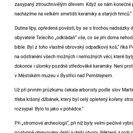
zasypaný ztrouchnivělým dřevem. Když se nám konečně poda
nacházíme na velkém smetišti keramiky a starých hrnců.“
Dutina lípy, opředená pověstí, by se s trochou nadsázky d
obyvatelé Telecího „odkládali“ vše, co se jim doma nehodi
bible. Byl z toho vlastně obrovský odpadkový koš,“ říká P
na odstranění všech možných i nemožných věcí, které byly
dokonce i úlomky pozdně středověké keramiky. Není proto
v Městském muzeu v Bystřici nad Pernštejnem.
Už při prvním průzkumu čekala arboristy podle slov Mart
třeba krásný džbánek, který byl celý opletený kořeny stro
rozsypal. Bylo to jako v pohádce.“
Při „stromové archeologii“, při níž byly velmi pečlivě vybr
postupně objevovány další a další otvory. Některé z nich 