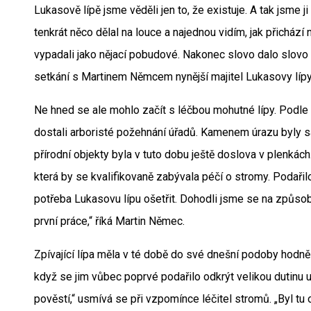
Lukasově lípě jsme věděli jen to, že existuje. A tak jsme ji
tenkrát něco dělal na louce a najednou vidím, jak přichází 
vypadali jako nějací pobudové. Nakonec slovo dalo slovo a v
setkání s Martinem Němcem nynější majitel Lukasovy líp
Ne hned se ale mohlo začít s léčbou mohutné lípy. Podle 
dostali arboristé požehnání úřadů. Kamenem úrazu byly
přírodní objekty byla v tuto dobu ještě doslova v plenkác
která by se kvalifikovaně zabývala péčí o stromy. Podařil
potřeba Lukasovu lípu ošetřit. Dohodli jsme se na způso
první práce,“ říká Martin Němec.
Zpívající lípa měla v té době do své dnešní podoby hodně
když se jim vůbec poprvé podařilo odkrýt velikou dutinu u
pověstí,“ usmívá se při vzpomínce léčitel stromů. „Byl tu o