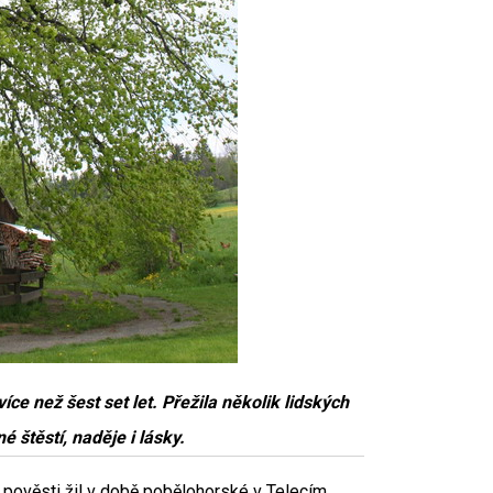
íce než šest set let. Přežila několik lidských
né štěstí, naděje i lásky.
e pověsti žil v době pobělohorské v Telecím