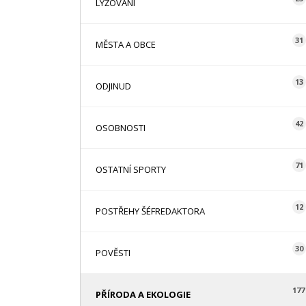
LYŽOVÁNÍ
31
MĚSTA A OBCE
13
ODJINUD
42
OSOBNOSTI
71
OSTATNÍ SPORTY
12
POSTŘEHY ŠÉFREDAKTORA
30
POVĚSTI
177
PŘÍRODA A EKOLOGIE