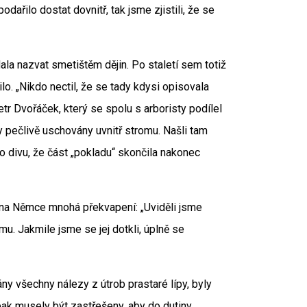
řilo dostat dovnitř, tak jsme zjistili, že se
ala nazvat smetištěm dějin. Po staletí sem totiž
lo. „Nikdo nectil, že se tady kdysi opisovala
etr Dvořáček, který se spolu s arboristy podílel
 pečlivě uschovány uvnitř stromu. Našli tam
 divu, že část „pokladu“ skončila nakonec
ina Němce mnohá překvapení: „Uviděli jsme
mu. Jakmile jsme se jej dotkli, úplně se
ány všechny nálezy z útrob prastaré lípy, byly
pak musely být zastřešeny, aby do dutiny