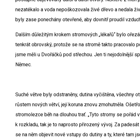
nezatékalo a voda nepoškozovala živé dřevo a nedala ži
byly zase ponechány otevřené, aby dovnitř proudil vzduch
Dalším důležitým krokem stromových „lékařů“ bylo ořezán
tenkrát obrovský, protože se na stromě takto pracovalo p
jsme měli u Dvořáčků pod střechou. Jen ti nejodolnější sp
Němec.
Suché větve byly odstraněny, dutina vyčištěna, všechny o
růstem nových větví, její koruna znovu zmohutněla. Ošetřo
stromolezce běh na dlouhou trať. „Tyto stromy se pořád v
k rozkladu, tak je to naprosto přirozený vývoj. Za padesá
se na něm objevit nové vstupy do dutiny a ty, které tam js