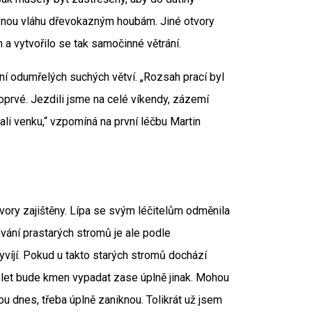
vnou vláhu dřevokazným houbám. Jiné otvory
 a vytvořilo se tak samočinné větrání.
í odumřelých suchých větví. „Rozsah prací byl
oprvé. Jezdili jsme na celé víkendy, zázemí
ali venku,“ vzpomíná na první léčbu Martin
tvory zajištěny. Lípa se svým léčitelům odměnila
vání prastarých stromů je ale podle
yvíjí. Pokud u takto starých stromů dochází
t let bude kmen vypadat zase úplně jinak. Mohou
ou dnes, třeba úplně zaniknou. Tolikrát už jsem