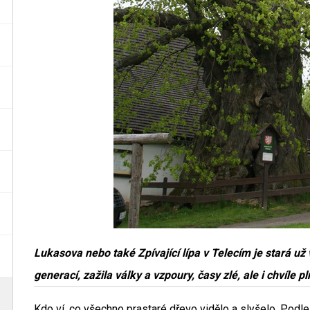
Lukasova nebo také Zpívající lípa v Telecím je stará už v
generací, zažila války a vzpoury, časy zlé, ale i chvíle pl
Kdo ví, co všechno prastaré dřevo vidělo a slyšelo. Podl