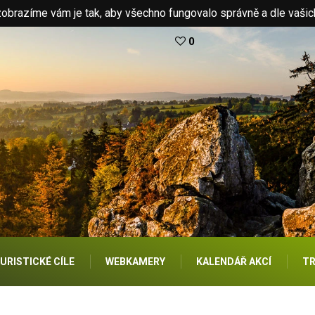
brazíme vám je tak, aby všechno fungovalo správně a dle vašic
0
URISTICKÉ CÍLE
WEBKAMERY
KALENDÁŘ AKCÍ
TR