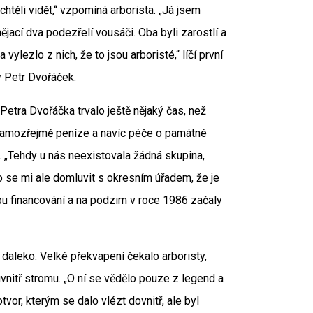
 chtěli vidět,“ vzpomíná arborista. „Já jsem
nějací dva podezřelí vousáči. Oba byli zarostlí a
ylezlo z nich, že to jsou arboristé,“ líčí první
y Petr Dvořáček.
Petra Dvořáčka trvalo ještě nějaký čas, než
 samozřejmě peníze a navíc péče o památné
h. „Tehdy u nás neexistovala žádná skupina,
o se mi ale domluvit s okresním úřadem, že je
bu financování a na podzim v roce 1986 začaly
 daleko. Velké překvapení čekalo arboristy,
vnitř stromu. „O ní se vědělo pouze z legend a
tvor, kterým se dalo vlézt dovnitř, ale byl