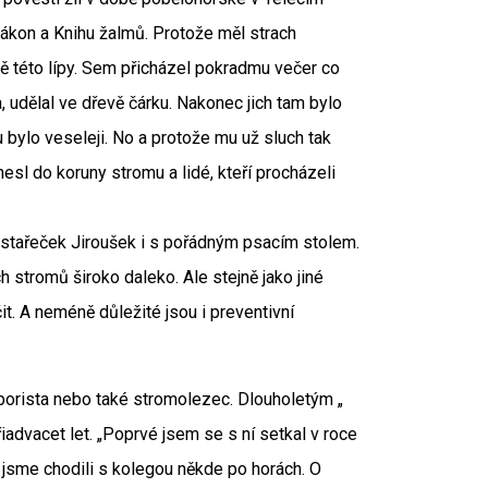
zákon a Knihu žalmů. Protože měl strach
ně této lípy. Sem přicházel pokradmu večer co
a, udělal ve dřevě čárku. Nakonec jich tam bylo
mu bylo veseleji. No a protože mu už sluch tak
nesl do koruny stromu a lidé, kteří procházeli
ní stařeček Jiroušek i s pořádným psacím stolem.
h stromů široko daleko. Ale stejně jako jiné
čit. A neméně důležité jsou i preventivní
rborista nebo také stromolezec. Dlouholetým „
yřiadvacet let. „Poprvé jsem se s ní setkal v roce
i jsme chodili s kolegou někde po horách. O