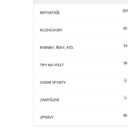
737
REPORTÁŽE
61
ROZHOVORY
14
RYBNÍKY, ŘEKY, ATD.
78
TIPY NA VÝLET
2
VODNÍ SPORTY
1
ZAMYŠLENÍ
85
ZPRÁVY