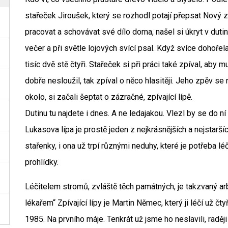
stařeček Jiroušek, který se rozhodl potají přepsat Nový 
pracovat a schovávat své dílo doma, našel si úkryt v duti
večer a při světle lojových svící psal. Když svíce dohořel
tisíc dvě stě čtyři. Stařeček si při práci také zpíval, aby 
dobře nesloužil, tak zpíval o něco hlasitěji. Jeho zpěv se 
okolo, si začali šeptat o zázračné, zpívající lípě.
Dutinu tu najdete i dnes. A ne ledajakou. Vlezl by se do 
Lukasova lípa je prostě jeden z nejkrásnějších a nejstaršíc
stařenky, i ona už trpí různými neduhy, které je potřeba lé
prohlídky.
Léčitelem stromů, zvláště těch památných, je takzvaný a
lékařem“ Zpívající lípy je Martin Němec, který ji léčí už čt
1985. Na prvního máje. Tenkrát už jsme ho neslavili, raděj