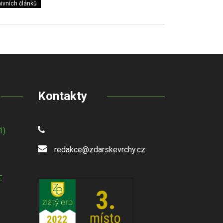
ivních článků
Kontakty
1)
redakce@zdarskevrchy.cz
E