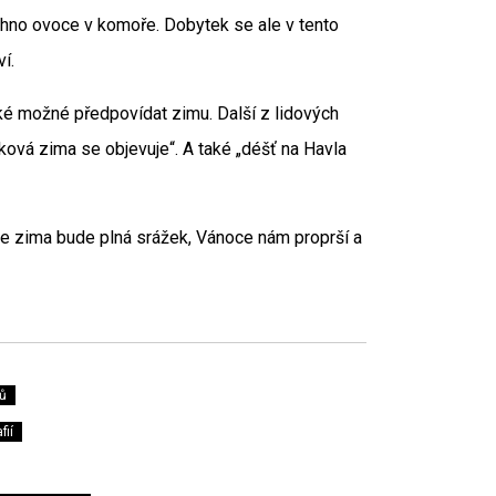
chno ovoce v komoře. Dobytek se ale v tento
í.
aké možné předpovídat zimu. Další z lidových
aková zima se objevuje“. A také „déšť na Havla
že zima bude plná srážek, Vánoce nám proprší a
ů
fií