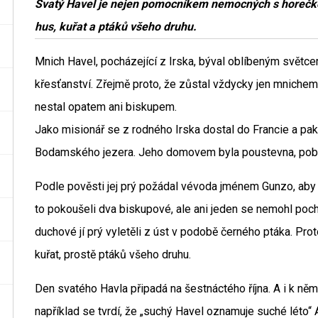
Svatý Havel je nejen pomocníkem nemocných s horečkou
hus, kuřat a ptáků všeho druhu.
Mnich Havel, pocházející z Irska, býval oblíbeným svět
křesťanství. Zřejmě proto, že zůstal vždycky jen mnichem,
nestal opatem ani biskupem.
Jako misionář se z rodného Irska dostal do Francie a pa
Bodamského jezera. Jeho domovem byla poustevna, poblí
Podle pověsti jej prý požádal vévoda jménem Gunzo, aby 
to pokoušeli dva biskupové, ale ani jeden se nemohl poc
duchové jí prý vyletěli z úst v podobě černého ptáka. Pro
kuřat, prostě ptáků všeho druhu.
Den svatého Havla připadá na šestnáctého října. A i k něm
například se tvrdí, že „suchý Havel oznamuje suché léto“ 