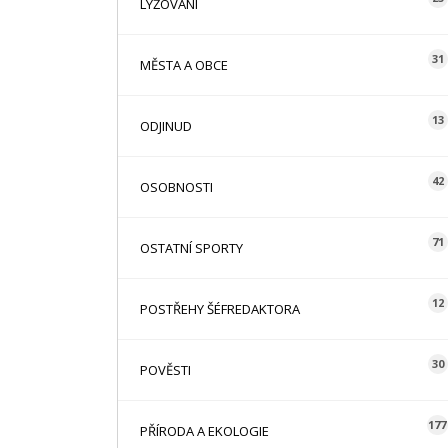
LYŽOVÁNÍ
31
MĚSTA A OBCE
13
ODJINUD
42
OSOBNOSTI
71
OSTATNÍ SPORTY
12
POSTŘEHY ŠÉFREDAKTORA
30
POVĚSTI
177
PŘÍRODA A EKOLOGIE