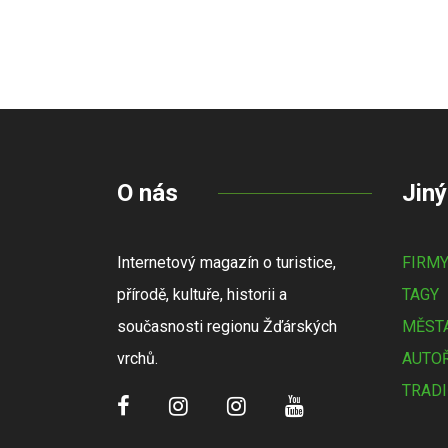
O nás
Jiný
Internetový magazín o turistice,
FIRM
přírodě, kultuře, historii a
TAGY
současnosti regionu Žďárských
MĚSTA
vrchů.
AUTOŘ
TRADI