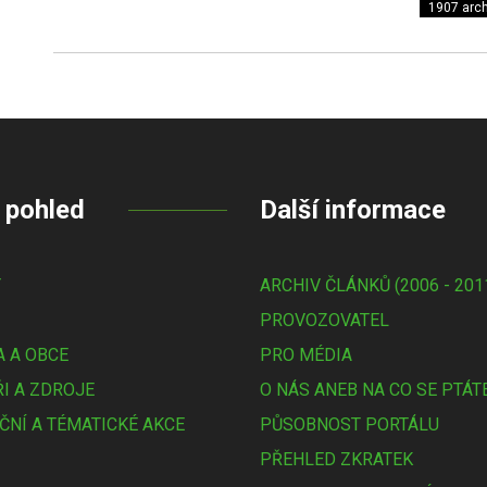
1907 arch
 pohled
Další informace
Y
ARCHIV ČLÁNKŮ (2006 - 201
PROVOZOVATEL
 A OBCE
PRO MÉDIA
I A ZDROJE
O NÁS ANEB NA CO SE PTÁT
ČNÍ A TÉMATICKÉ AKCE
PŮSOBNOST PORTÁLU
PŘEHLED ZKRATEK