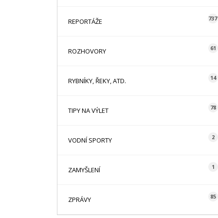
737
REPORTÁŽE
61
ROZHOVORY
14
RYBNÍKY, ŘEKY, ATD.
78
TIPY NA VÝLET
2
VODNÍ SPORTY
1
ZAMYŠLENÍ
85
ZPRÁVY