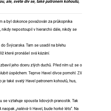
, ale, světe div se, také patronem kohoutů,
cem a byl dokonce považován za průkopníka
 nikdy nepostoupil v hierarchii dále, nikdy se
k do Švýcarska. Tam se usadil na břehu
ž které pronášel svá kázání.
zbavil jeho dceru zlých duchů. Před ním už se o
hlubit úspěchem. Teprve Havel dívce pomohl. Zlí
to je také svatý Havel patronem kohoutů, hus,
u se vztahuje spousta lidových pranostik. Tak
A naopak „nalévá-li Havel, bude horké léto“. Na