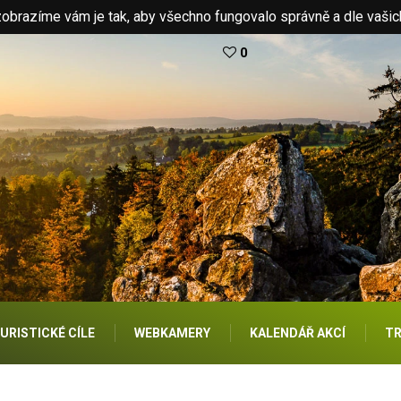
brazíme vám je tak, aby všechno fungovalo správně a dle vašic
0
URISTICKÉ CÍLE
WEBKAMERY
KALENDÁŘ AKCÍ
TR