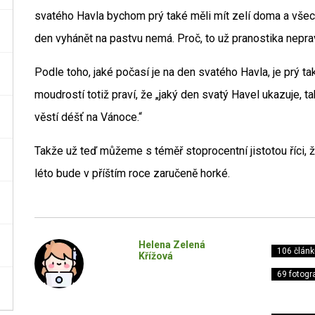
svatého Havla bychom prý také měli mít zelí doma a vše
den vyhánět na pastvu nemá. Proč, to už pranostika neprav
Podle toho, jaké počasí je na den svatého Havla, je prý t
moudrostí totiž praví, že „jaký den svatý Havel ukazuje, t
věstí déšť na Vánoce.“
Takže už teď můžeme s téměř stoprocentní jistotou říci, 
léto bude v příštím roce zaručeně horké.
Helena Zelená
106 článk
Křížová
69 fotogra