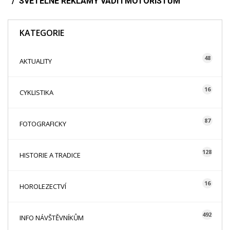
SVĚTELNÉ REKLAMY VADÍ I MOTORISTŮM
KATEGORIE
48
AKTUALITY
16
CYKLISTIKA
87
FOTOGRAFICKY
128
HISTORIE A TRADICE
16
HOROLEZECTVÍ
492
INFO NÁVŠTĚVNÍKŮM