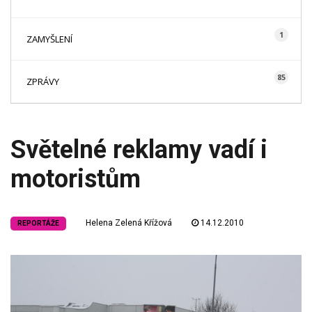
1
ZAMYŠLENÍ
85
ZPRÁVY
Světelné reklamy vadí i
motoristům
Helena Zelená Křížová
14.12.2010
REPORTÁŽE