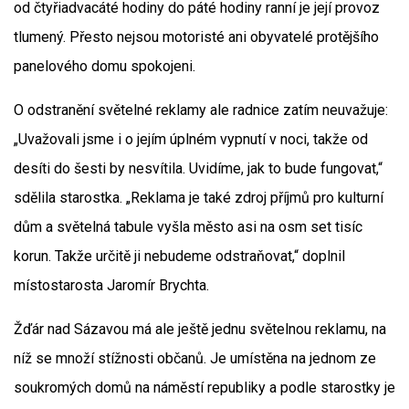
od čtyřiadvacáté hodiny do páté hodiny ranní je její provoz
tlumený. Přesto nejsou motoristé ani obyvatelé protějšího
panelového domu spokojeni.
O odstranění světelné reklamy ale radnice zatím neuvažuje:
„Uvažovali jsme i o jejím úplném vypnutí v noci, takže od
desíti do šesti by nesvítila. Uvidíme, jak to bude fungovat,“
sdělila starostka. „Reklama je také zdroj příjmů pro kulturní
dům a světelná tabule vyšla město asi na osm set tisíc
korun. Takže určitě ji nebudeme odstraňovat,“ doplnil
místostarosta Jaromír Brychta.
Žďár nad Sázavou má ale ještě jednu světelnou reklamu, na
níž se množí stížnosti občanů. Je umístěna na jednom ze
soukromých domů na náměstí republiky a podle starostky je