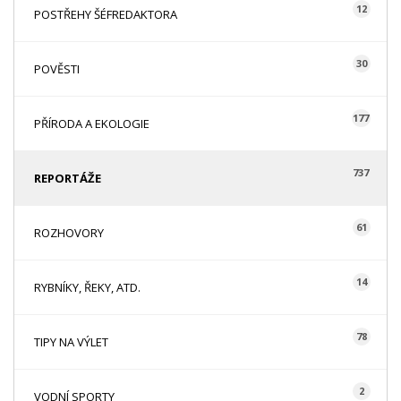
12
POSTŘEHY ŠÉFREDAKTORA
30
POVĚSTI
177
PŘÍRODA A EKOLOGIE
737
REPORTÁŽE
61
ROZHOVORY
14
RYBNÍKY, ŘEKY, ATD.
78
TIPY NA VÝLET
2
VODNÍ SPORTY