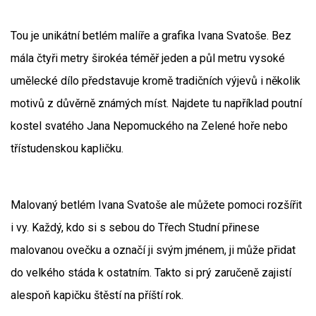
Tou je unikátní betlém malíře a grafika Ivana Svatoše. Bez
mála čtyři metry širokéa téměř jeden a půl metru vysoké
umělecké dílo představuje kromě tradičních výjevů i několik
motivů z důvěrně známých míst. Najdete tu například poutní
kostel svatého Jana Nepomuckého na Zelené hoře nebo
třístudenskou kapličku.
Malovaný betlém Ivana Svatoše ale můžete pomoci rozšířit
i vy. Každý, kdo si s sebou do Třech Studní přinese
malovanou ovečku a označí ji svým jménem, ji může přidat
do velkého stáda k ostatním. Takto si prý zaručeně zajistí
alespoň kapičku štěstí na příští rok.