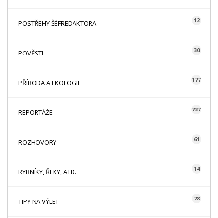
12
POSTŘEHY ŠÉFREDAKTORA
30
POVĚSTI
177
PŘÍRODA A EKOLOGIE
737
REPORTÁŽE
61
ROZHOVORY
14
RYBNÍKY, ŘEKY, ATD.
78
TIPY NA VÝLET