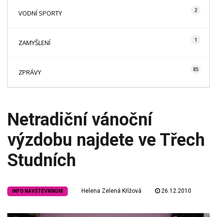
2
VODNÍ SPORTY
1
ZAMYŠLENÍ
85
ZPRÁVY
Netradiční vánoční
výzdobu najdete ve Třech
Studních
Helena Zelená Křížová
26.12.2010
INFO NÁVŠTĚVNÍKŮM