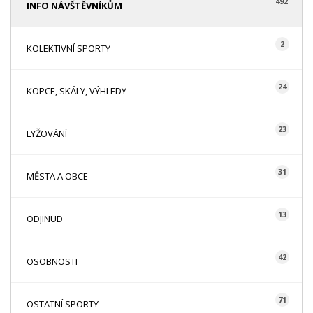
492
INFO NÁVŠTĚVNÍKŮM
2
KOLEKTIVNÍ SPORTY
24
KOPCE, SKÁLY, VÝHLEDY
23
LYŽOVÁNÍ
31
MĚSTA A OBCE
13
ODJINUD
42
OSOBNOSTI
71
OSTATNÍ SPORTY