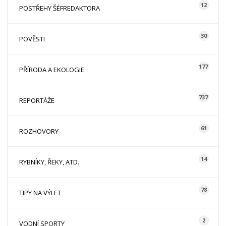
12
POSTŘEHY ŠÉFREDAKTORA
30
POVĚSTI
177
PŘÍRODA A EKOLOGIE
737
REPORTÁŽE
61
ROZHOVORY
14
RYBNÍKY, ŘEKY, ATD.
78
TIPY NA VÝLET
2
VODNÍ SPORTY