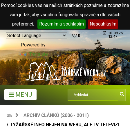
Pomocí cookies vás na našich stránkách poznáme a zobrazíme
vám je tak, aby všechno fungovalo správně a dle vašich
preferencí.
Rozumím a souhlasím
Nesouhlasím
10. 08.26
0
12:47
Powered by
Translate
MENU
ARCHIV ČLÁNKŮ (2006 - 2011)
LYŽAŘSKÉ INFO NEJEN NA WEBU, ALE I V TELEVIZI