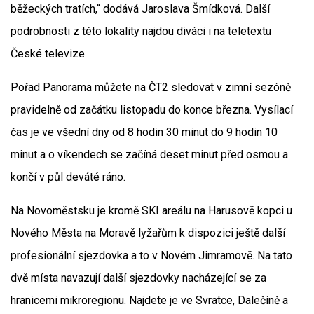
běžeckých tratích,“ dodává Jaroslava Šmídková. Další
podrobnosti z této lokality najdou diváci i na teletextu
České televize.
Pořad Panorama můžete na ČT2 sledovat v zimní sezóně
pravidelně od začátku listopadu do konce března. Vysílací
čas je ve všední dny od 8 hodin 30 minut do 9 hodin 10
minut a o víkendech se začíná deset minut před osmou a
končí v půl deváté ráno.
Na Novoměstsku je kromě SKI areálu na Harusově kopci u
Nového Města na Moravě lyžařům k dispozici ještě další
profesionální sjezdovka a to v Novém Jimramově. Na tato
dvě místa navazují další sjezdovky nacházející se za
hranicemi mikroregionu. Najdete je ve Svratce, Dalečíně a