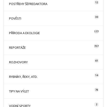
12
POSTŘEHY ŠÉFREDAKTORA
30
POVĚSTI
177
PŘÍRODA A EKOLOGIE
737
REPORTÁŽE
61
ROZHOVORY
14
RYBNÍKY, ŘEKY, ATD.
78
TIPY NA VÝLET
2
VODNÍ SPORTY