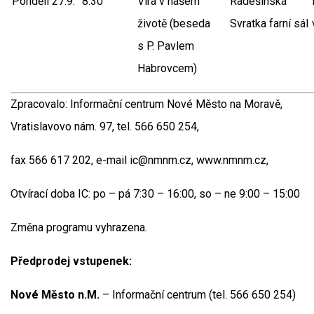
Pondělí 27.9.
8:30
Víra v našem
Radešínská
životě (beseda
Svratka farní sál
s P. Pavlem
Habrovcem)
Zpracovalo: Informační centrum Nové Město na Moravě,
Vratislavovo nám. 97, tel. 566 650 254,
fax 566 617 202, e-mail ic@nmnm.cz, www.nmnm.cz,
Otvírací doba IC: po – pá 7:30 – 16:00, so – ne 9:00 – 15:00
Změna programu vyhrazena.
Předprodej vstupenek:
Nové Město n.M.
– Informační centrum (tel. 566 650 254)