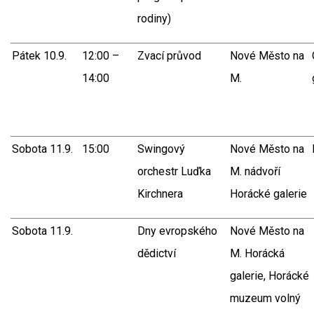
rodiny)
Pátek 10.9.
12:00 –
Zvací průvod
Nové Město na
14:00
M.
Sobota 11.9.
15:00
Swingový
Nové Město na
orchestr Luďka
M. nádvoří
Kirchnera
Horácké galerie
Sobota 11.9.
Dny evropského
Nové Město na
dědictví
M. Horácká
galerie, Horácké
muzeum volný