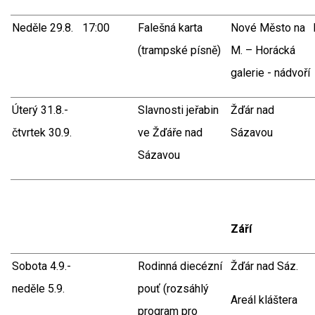
Neděle 29.8.
17:00
Falešná karta
Nové Město na
(trampské písně)
M. – Horácká
galerie - nádvoří
Úterý 31.8.-
Slavnosti jeřabin
Žďár nad
čtvrtek 30.9.
ve Žďáře nad
Sázavou
Sázavou
Září
Sobota 4.9.-
Rodinná diecézní
Žďár nad Sáz.
neděle 5.9.
pouť (rozsáhlý
Areál kláštera
program pro