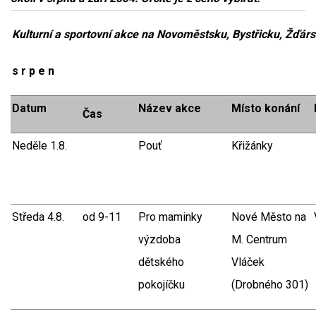
Kulturní a sportovní akce na Novoměstsku, Bystřicku, Žďársk
s r p e n
Datum
Název akce
Místo konání
Čas
Neděle 1.8.
Pouť
Křižánky
Středa 4.8.
od 9-11
Pro maminky
Nové Město na
výzdoba
M. Centrum
dětského
Vláček
pokojíčku
(Drobného 301)