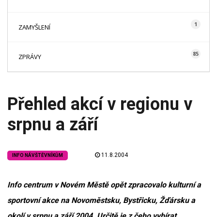
1
ZAMYŠLENÍ
85
ZPRÁVY
Přehled akcí v regionu v
srpnu a září
11.8.2004
INFO NÁVŠTĚVNÍKŮM
Info centrum v Novém Městě opět zpracovalo kulturní a
sportovní akce na Novoměstsku, Bystřicku, Žďársku a
okolí v srpnu a září 2004. Určitě je z čeho vybírat.