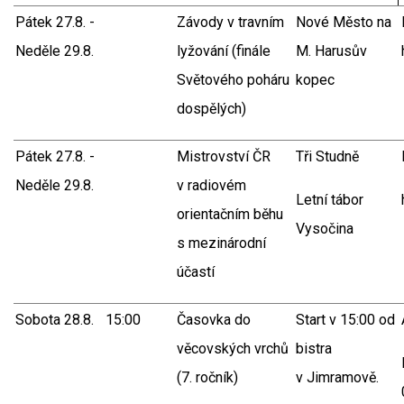
Pátek 27.8. -
Závody v travním
Nové Město na
Neděle 29.8.
lyžování (finále
M. Harusův
Světového poháru
kopec
dospělých)
Pátek 27.8. -
Mistrovství ČR
Tři Studně
Neděle 29.8.
v radiovém
Letní tábor
orientačním běhu
Vysočina
s mezinárodní
účastí
Sobota 28.8.
15:00
Časovka do
Start v 15:00 od
věcovských vrchů
bistra
(7. ročník)
v Jimramově.