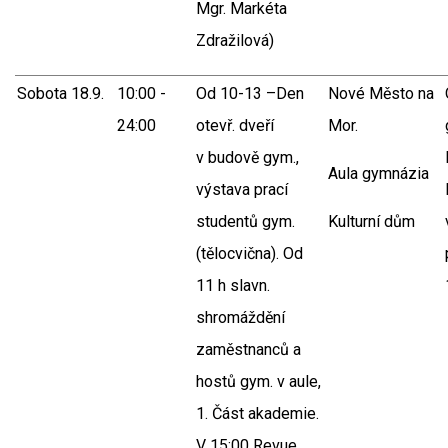
Mgr. Markéta
Zdražilová)
Sobota 18.9.
10:00 -
Od 10-13 –Den
Nové Město na
24:00
otevř. dveří
Mor.
v budově gym.,
Aula gymnázia
výstava prací
studentů gym.
Kulturní dům
(tělocvična). Od
11 h slavn.
shromáždění
zaměstnanců a
hostů gym. v aule,
1. Část akademie.
V 15:00 Revue