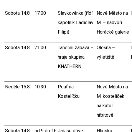
Sobota 14.8.
17:00
Slavkověnka (řídí
Nové Město na
kapelník Ladislav
M. – nádvoří
Filipi)
Horácké galerie
Sobota 14.8.
21:00
Taneční zábava –
Olešná –
hraje skupina
výletiště
KNATHERN
Neděle 15.8.
10:30
Pouť na
Nové Město na
Kostelíčku
M. kostelíček
na katol.
hřbitově
Sobota 14.8.
od 9 do 16
Jak se dříve
Hlinsko