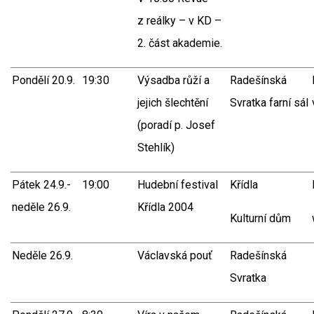
z reálky – v KD –
2. část akademie.
Pondělí 20.9.
19:30
Výsadba růží a
Radešínská
jejich šlechtění
Svratka farní sál
(poradí p. Josef
Stehlík)
Pátek 24.9.-
19:00
Hudební festival
Křídla
neděle 26.9.
Křídla 2004
Kulturní dům
Neděle 26.9.
Václavská pouť
Radešínská
Svratka