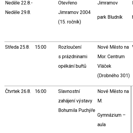
Neděle 22.8.-
Otevřeno
Jimramov
Neděle 29.8.
Jimramov 2004
park Bludník
(15. ročník)
Středa 25.8.
15:00
Rozloučení
Nové Město na
s prázdninami
Mor. Centrum
opékání buřtů
Vláček
(Drobného 301)
Čtvrtek 26.8.
16:00
Slavnostní
Nové Město na
zahájení výstavy
M.
Bohumila Puchýře
Gymnázium –
aula