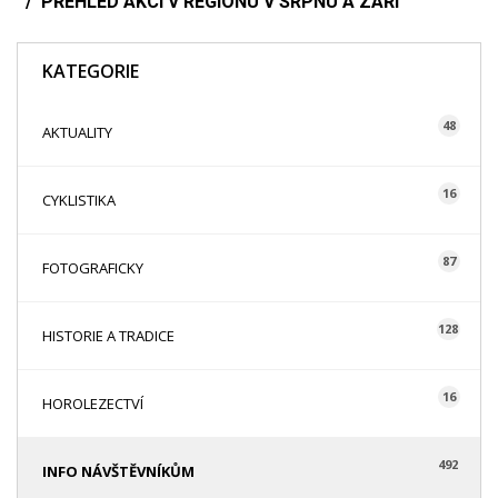
PŘEHLED AKCÍ V REGIONU V SRPNU A ZÁŘÍ
KATEGORIE
48
AKTUALITY
16
CYKLISTIKA
87
FOTOGRAFICKY
128
HISTORIE A TRADICE
16
HOROLEZECTVÍ
492
INFO NÁVŠTĚVNÍKŮM