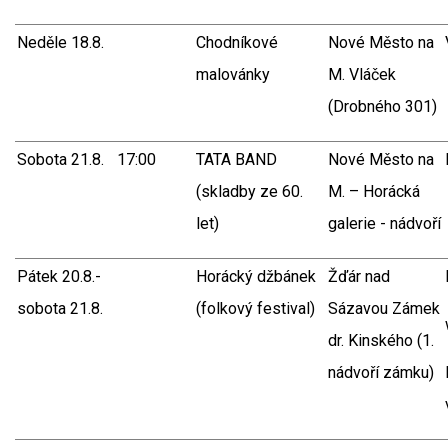
Neděle 18.8.
Chodníkové
Nové Město na
malovánky
M. Vláček
(Drobného 301)
Sobota 21.8.
17:00
TATA BAND
Nové Město na
(skladby ze 60.
M. – Horácká
let)
galerie - nádvoří
Pátek 20.8.-
Horácký džbánek
Žďár nad
sobota 21.8.
(folkový festival)
Sázavou Zámek
dr. Kinského (1.
nádvoří zámku)