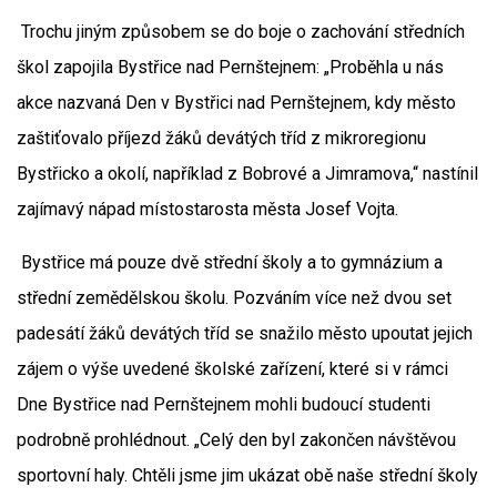
Trochu jiným způsobem se do boje o zachování středních
škol zapojila Bystřice nad Pernštejnem: „Proběhla u nás
akce nazvaná Den v Bystřici nad Pernštejnem, kdy město
zaštiťovalo příjezd žáků devátých tříd z mikroregionu
Bystřicko a okolí, například z Bobrové a Jimramova,“ nastínil
zajímavý nápad místostarosta města Josef Vojta.
Bystřice má pouze dvě střední školy a to gymnázium a
střední zemědělskou školu. Pozváním více než dvou set
padesátí žáků devátých tříd se snažilo město upoutat jejich
zájem o výše uvedené školské zařízení, které si v rámci
Dne Bystřice nad Pernštejnem mohli budoucí studenti
podrobně prohlédnout. „Celý den byl zakončen návštěvou
sportovní haly. Chtěli jsme jim ukázat obě naše střední školy