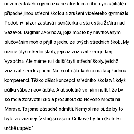
novoměstského gymnázia se středním odborným učilištěm
případně jinou střední školou a zrušení víceletého gymnázia.
Podobný názor zastává i senátorka a starostka Žďáru nad
Sázavou Dagmar Zvěřinová, jejíž město by navrhovaným
slučováním mohlo přijít o jednu ze svých středních škol: „My
máme čtyři střední školy, jejichž zřizovatelem je kraj
Vysočina. Ale máme tu i další čtyři střední školy, jejichž
zřizovatelem kraj není. Na těchto školách nemá kraj žádnou
kompetenci. Těžko dělat koncepci středního školství, když
půlku vůbec neovládáte. A absolutně se nám nelíbí, že by
se měla zdravotní škola přesunout do Nového Města na
Moravě. To jsme zásadně odmítli. Nemyslíme si, že by to
bylo zrovna nejšťastnější řešení. Celkově by tím školství
určitě utrpělo.“