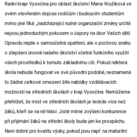
Radní kraje Vysočina pro oblast školství Marie Kružíková ve
svém otevřeném dopise rodičům i budoucím studentům
mimo jiné říká: „nadcházející nutné organizační změny určitě
nejsou jednoduchým pokusem o úspory na úkor Vašich dětí.
Opravdu nejde o samoúčelná opatření, ale o poctivou snahu
o zlepšení úrovně našeho školství včetně funkčního využití
všech prostředků k tomuto základnímu cíli. Pokud některá
škola nebude fungovat ve své původní podobě, neznamená
to žádné celkové omezení šíře nabídky vzdělávacích
možností na středních školách v kraji Vysočina. Nemůžeme
přehlížet, že míst ve středních školách je leckde více než
žáků, kteří se na ně hlásí. Jisté mírné zvýšení konkurence
při přijímání žáků na střední školy bude jen ke prospěchu.
Není dobré pro kvalitu výuky, pokud jsou např. na maturitní