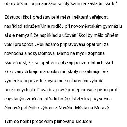
obory běžně přijímáni žáci se čtyřkami na základní škole.“
Zástupci škol, představitelé měst i některá veřejnost,
například sdružení Unie rodičů při novoměstském gymnáziu
si ale nemyslí, že například slučování škol by mělo přinést
větší prospěch. „Pokládáme připravovaná opatření za
nevhodná a nesystémová. Máme na mysli zejména
skutečnost, že se opatření dotýkají pouze státních škol,
zřizovaných krajem a soukromé školy nezahrnuje. Ve
výsledku to povede k výrazné konkurenční výhodě
soukromých škol,“ uvádí v právě podepisované petici proti
chystaným změnám středního školství v kraji Vysočina
členové petičního výboru z Nového Města na Moravě.
Těm se nelíbí především plánované sloučení