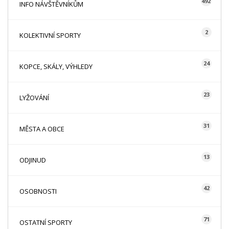
492
INFO NÁVŠTĚVNÍKŮM
2
KOLEKTIVNÍ SPORTY
24
KOPCE, SKÁLY, VÝHLEDY
23
LYŽOVÁNÍ
31
MĚSTA A OBCE
13
ODJINUD
42
OSOBNOSTI
71
OSTATNÍ SPORTY