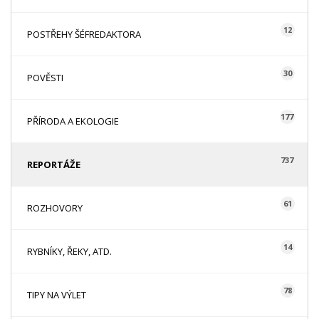
12
POSTŘEHY ŠÉFREDAKTORA
30
POVĚSTI
177
PŘÍRODA A EKOLOGIE
737
REPORTÁŽE
61
ROZHOVORY
14
RYBNÍKY, ŘEKY, ATD.
78
TIPY NA VÝLET