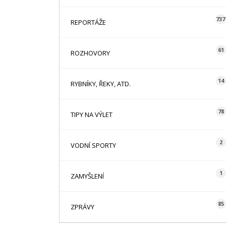
737
REPORTÁŽE
61
ROZHOVORY
14
RYBNÍKY, ŘEKY, ATD.
78
TIPY NA VÝLET
2
VODNÍ SPORTY
1
ZAMYŠLENÍ
85
ZPRÁVY