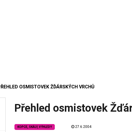
PŘEHLED OSMISTOVEK ŽĎÁRSKÝCH VRCHŮ
Přehled osmistovek Žďá
27.6.2004
KOPCE, SKÁLY, VÝHLEDY