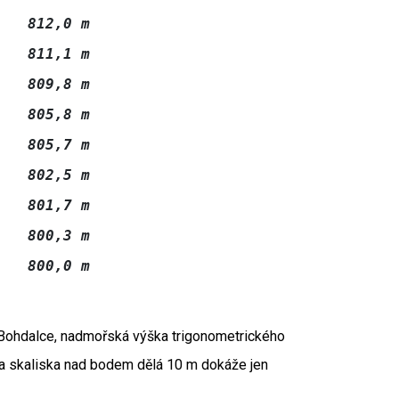
   812,0 m

   811,1 m

   809,8 m

   805,8 m

   805,7 m

   802,5 m

   801,7 m

   800,3 m

 Bohdalce, nadmořská výška trigonometrického
ška skaliska nad bodem dělá 10 m dokáže jen