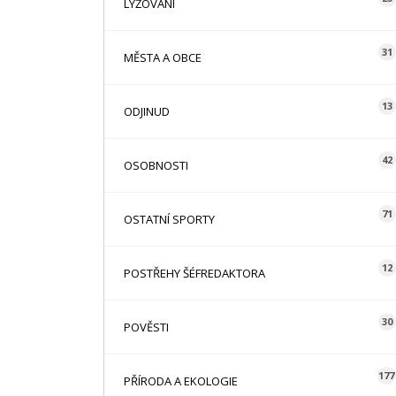
LYŽOVÁNÍ
31
MĚSTA A OBCE
13
ODJINUD
42
OSOBNOSTI
71
OSTATNÍ SPORTY
12
POSTŘEHY ŠÉFREDAKTORA
30
POVĚSTI
177
PŘÍRODA A EKOLOGIE