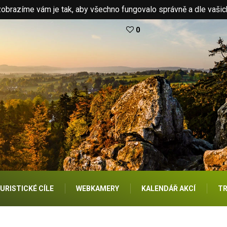
brazíme vám je tak, aby všechno fungovalo správně a dle vašic
0
URISTICKÉ CÍLE
WEBKAMERY
KALENDÁŘ AKCÍ
TR