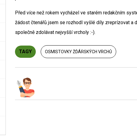
Před více než rokem vycházel ve starém redakčním sys
žádost čtenářů jsem se rozhodl vyšlé díly zreprízovat a
společně zdolávat nejvyšší vrcholy :-).
TAGY
OSMISTOVKY ŽĎÁRSKÝCH VRCHŮ