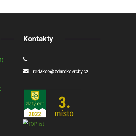
Kontakty
1)
redakce@zdarskevrchy.cz
E