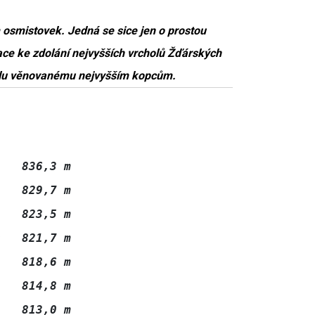
 osmistovek. Jedná se sice jen o prostou
race ke zdolání nejvyšších vrcholů Žďárských
iálu věnovanému nejvyšším kopcům.
   836,3 m

   829,7 m

   823,5 m

   821,7 m

   818,6 m

   814,8 m

   813,0 m
