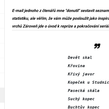
E-mail jednoho z čtenářů mne "donutil" sestavit seznam
statistiku, ale věřím, že vám může posloužit jako inspi
vrchů Zároveň jde o úvod k repríze a pokračování ser
Devět skal       
Křovina          
Křivý javor      
Kopeček u Studnic
Pasecká skála    
Suchý kopec      
Buchtův kopec    