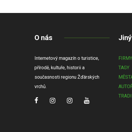
O nás
Jiný
Internetový magazín o turistice,
FIRM
přírodě, kultuře, historii a
TAGY
současnosti regionu Žďárských
MĚSTA
vrchů.
AUTOŘ
TRADI