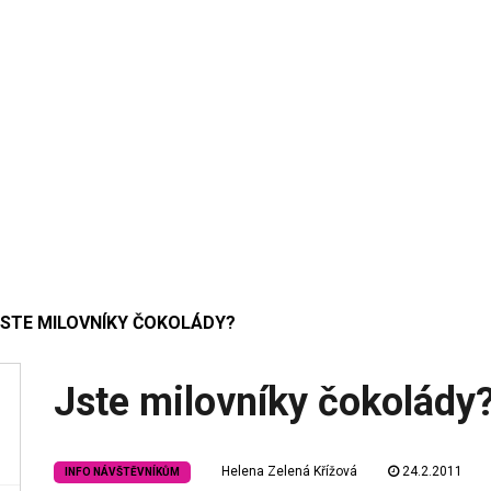
JSTE MILOVNÍKY ČOKOLÁDY?
Jste milovníky čokolády
Helena Zelená Křížová
24.2.2011
INFO NÁVŠTĚVNÍKŮM