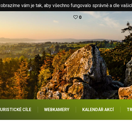
brazíme vám je tak, aby všechno fungovalo správně a dle vašic
0
URISTICKÉ CÍLE
WEBKAMERY
KALENDÁŘ AKCÍ
TR