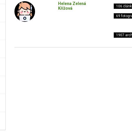
Helena Zelená
106 článk
Křížová
69 fotogra
1907 arch