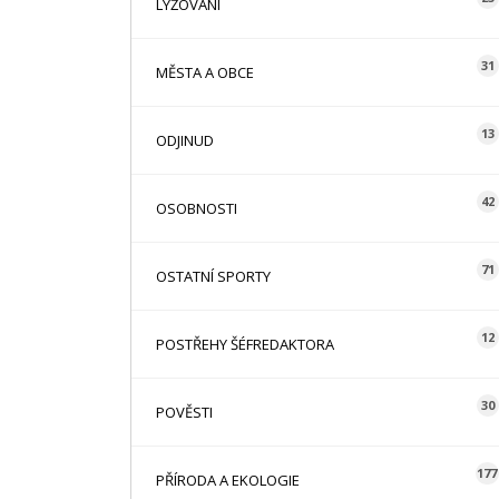
LYŽOVÁNÍ
31
MĚSTA A OBCE
13
ODJINUD
42
OSOBNOSTI
71
OSTATNÍ SPORTY
12
POSTŘEHY ŠÉFREDAKTORA
30
POVĚSTI
177
PŘÍRODA A EKOLOGIE