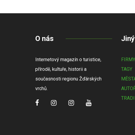
O nás
Jiný
Internetový magazín o turistice,
FIRM
přírodě, kultuře, historii a
TAGY
současnosti regionu Žďárských
MĚSTA
vrchů.
AUTOŘ
TRADI