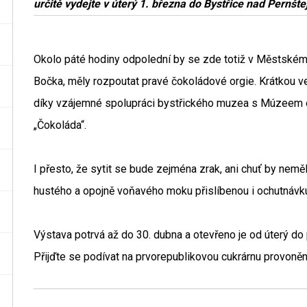
určitě vydejte v úterý 1. března do Bystřice nad Pernšt
Okolo páté hodiny odpolední by se zde totiž v Městském 
Bočka, měly rozpoutat pravé čokoládové orgie. Krátkou ve
díky vzájemné spolupráci bystřického muzea s Múzeem 
„Čokoláda“.
I přesto, že sytit se bude zejména zrak, ani chuť by neměl
hustého a opojně voňavého moku přislíbenou i ochutnávku 
Výstava potrvá až do 30. dubna a otevřeno je od úterý do
Přijďte se podívat na prvorepublikovou cukrárnu provoně