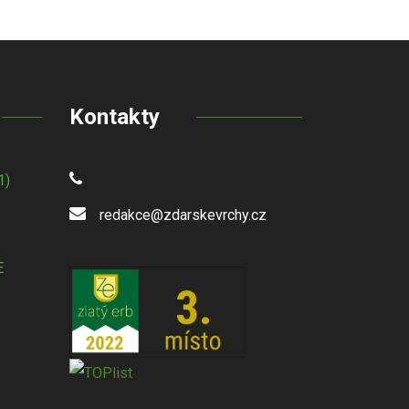
Kontakty
1)
redakce@zdarskevrchy.cz
E