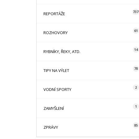
737
REPORTÁŽE
61
ROZHOVORY
14
RYBNÍKY, ŘEKY, ATD.
78
TIPY NA VÝLET
2
VODNÍ SPORTY
1
ZAMYŠLENÍ
85
ZPRÁVY