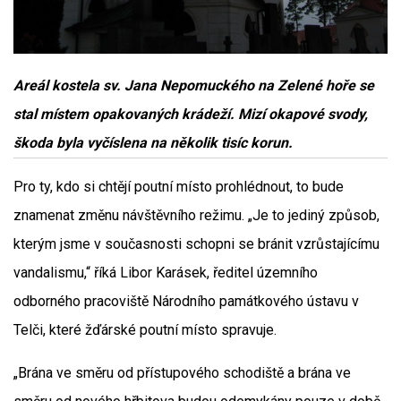
Areál kostela sv. Jana Nepomuckého na Zelené hoře se
stal místem opakovaných krádeží. Mizí okapové svody,
škoda byla vyčíslena na několik tisíc korun.
Pro ty, kdo si chtějí poutní místo prohlédnout, to bude
znamenat změnu návštěvního režimu. „Je to jediný způsob,
kterým jsme v současnosti schopni se bránit vzrůstajícímu
vandalismu,“ říká Libor Karásek, ředitel územního
odborného pracoviště Národního památkového ústavu v
Telči, které žďárské poutní místo spravuje.
„Brána ve směru od přístupového schodiště a brána ve