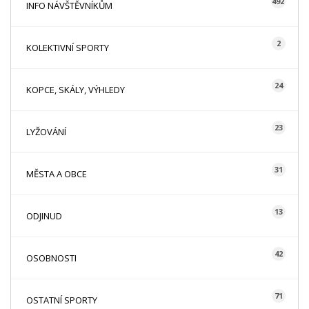
492
INFO NÁVŠTĚVNÍKŮM
2
KOLEKTIVNÍ SPORTY
24
KOPCE, SKÁLY, VÝHLEDY
23
LYŽOVÁNÍ
31
MĚSTA A OBCE
13
ODJINUD
42
OSOBNOSTI
71
OSTATNÍ SPORTY