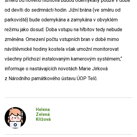
směru od nového hřbitova budou odemykány pouze v době
od devíti do sedmnácti hodin. Jižní brána (ve směru od
parkoviště) bude odemykána a zamykána v obvyklém
režimu jako dosud. Doba vstupu na hřbitov tedy nebude
změněna. Omezení počtu vstupních bran v době mimo
návštěvnické hodiny kostela však umožní monitorovat
všechny příchozí instalovaným kamerovým systémem,“
informuje o nastávajících novotách Marie Jirková
z Národního památkového ústavu ÚOP Telč.
Helena
Zelená
Křížová