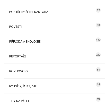
12
POSTŘEHY ŠÉFREDAKTORA
30
POVĚSTI
177
PŘÍRODA A EKOLOGIE
737
REPORTÁŽE
61
ROZHOVORY
14
RYBNÍKY, ŘEKY, ATD.
78
TIPY NA VÝLET