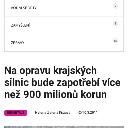
2
VODNÍ SPORTY
1
ZAMYŠLENÍ
85
ZPRÁVY
Na opravu krajských
silnic bude zapotřebí více
než 900 milionů korun
Helena Zelená Křížová
10.3.2011
REPORTÁŽE