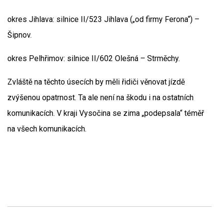
okres Jihlava: silnice II/523 Jihlava („od firmy Ferona“) –
Šipnov.
okres Pelhřimov: silnice II/602 Olešná – Strměchy.
Zvláště na těchto úsecích by měli řidiči věnovat jízdě
zvýšenou opatrnost. Ta ale není na škodu i na ostatních
komunikacích. V kraji Vysočina se zima „podepsala“ téměř
na všech komunikacích.