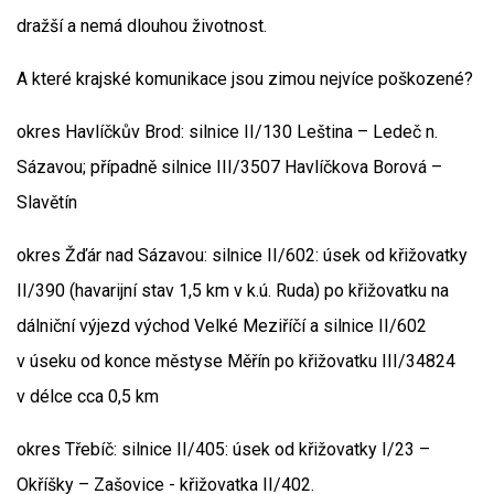
dražší a nemá dlouhou životnost.
A které krajské komunikace jsou zimou nejvíce poškozené?
okres Havlíčkův Brod: silnice II/130 Leština – Ledeč n.
Sázavou; případně silnice III/3507 Havlíčkova Borová –
Slavětín
okres Žďár nad Sázavou: silnice II/602: úsek od křižovatky
II/390 (havarijní stav 1,5 km v k.ú. Ruda) po křižovatku na
dálniční výjezd východ Velké Meziříčí a silnice II/602
v úseku od konce městyse Měřín po křižovatku III/34824
v délce cca 0,5 km
okres Třebíč: silnice II/405: úsek od křižovatky I/23 –
Okříšky – Zašovice - křižovatka II/402.