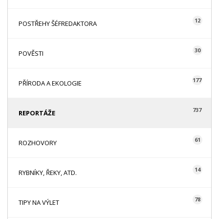
12
POSTŘEHY ŠÉFREDAKTORA
30
POVĚSTI
177
PŘÍRODA A EKOLOGIE
737
REPORTÁŽE
61
ROZHOVORY
14
RYBNÍKY, ŘEKY, ATD.
78
TIPY NA VÝLET