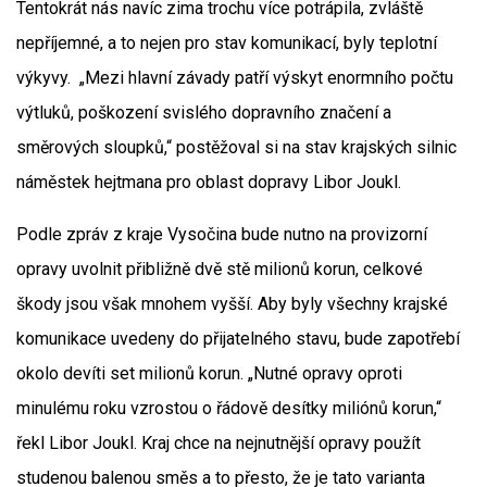
Tentokrát nás navíc zima trochu více potrápila, zvláště
nepříjemné, a to nejen pro stav komunikací, byly teplotní
výkyvy. „Mezi hlavní závady patří výskyt enormního počtu
výtluků, poškození svislého dopravního značení a
směrových sloupků,“ postěžoval si na stav krajských silnic
náměstek hejtmana pro oblast dopravy Libor Joukl.
Podle zpráv z kraje Vysočina bude nutno na provizorní
opravy uvolnit přibližně dvě stě milionů korun, celkové
škody jsou však mnohem vyšší. Aby byly všechny krajské
komunikace uvedeny do přijatelného stavu, bude zapotřebí
okolo devíti set milionů korun. „Nutné opravy oproti
minulému roku vzrostou o řádově desítky miliónů korun,“
řekl Libor Joukl. Kraj chce na nejnutnější opravy použít
studenou balenou směs a to přesto, že je tato varianta