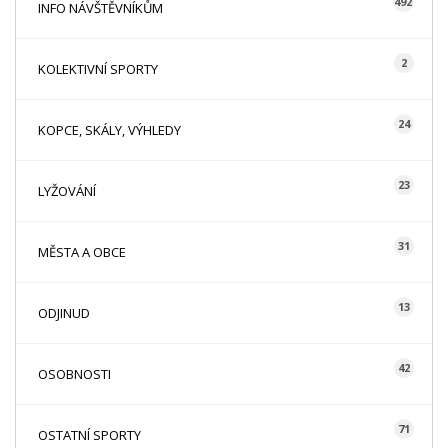
492
INFO NÁVŠTĚVNÍKŮM
2
KOLEKTIVNÍ SPORTY
24
KOPCE, SKÁLY, VÝHLEDY
23
LYŽOVÁNÍ
31
MĚSTA A OBCE
13
ODJINUD
42
OSOBNOSTI
71
OSTATNÍ SPORTY