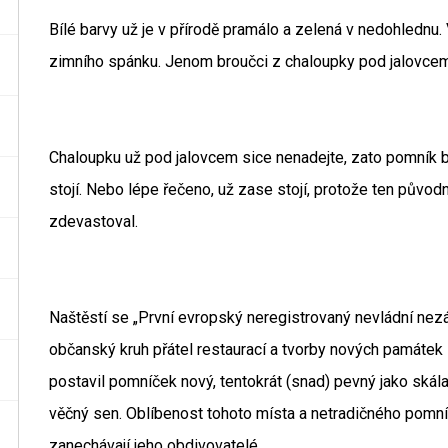
Bílé barvy už je v přírodě pramálo a zelená v nedohlednu
zimního spánku. Jenom broučci z chaloupky pod jalovcem 
Chaloupku už pod jalovcem sice nenadejte, zato pomník
stojí. Nebo lépe řečeno, už zase stojí, protože ten původn
zdevastoval.
Naštěstí se „První evropský neregistrovaný nevládní ne
občanský kruh přátel restaurací a tvorby nových památek s
postavil pomníček nový, tentokrát (snad) pevný jako skála.
věčný sen. Oblíbenost tohoto místa a netradičného pomníč
zanechávají jeho obdivovatelé.