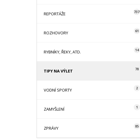
737
REPORTÁŽE
61
ROZHOVORY
14
RYBNÍKY, ŘEKY, ATD.
78
TIPY NA VÝLET
2
VODNÍ SPORTY
1
ZAMYŠLENÍ
85
ZPRÁVY