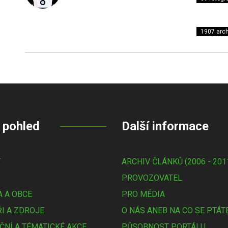
1907 arch
 pohled
Další informace
Y
ARCHIV ČLÁNKŮ (2006 - 201
PROVOZOVATEL
 A OBCE
PRO MÉDIA
I A ZDROJE
O NÁS ANEB NA CO SE PTÁT
ČNÍ A TÉMATICKÉ AKCE
PŮSOBNOST PORTÁLU