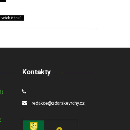
ivních článků
Kontakty
1)
redakce@zdarskevrchy.cz
E