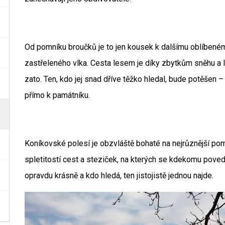
Od pomníku broučků je to jen kousek k dalšímu oblíbené
zastřeleného vlka. Cesta lesem je díky zbytkům sněhu a l
zato. Ten, kdo jej snad dříve těžko hledal, bude potěšen 
přímo k památníku.
Koníkovské polesí je obzvláště bohaté na nejrůznější pom
spletitostí cest a steziček, na kterých se kdekomu povede
opravdu krásně a kdo hledá, ten jistojistě jednou najde.