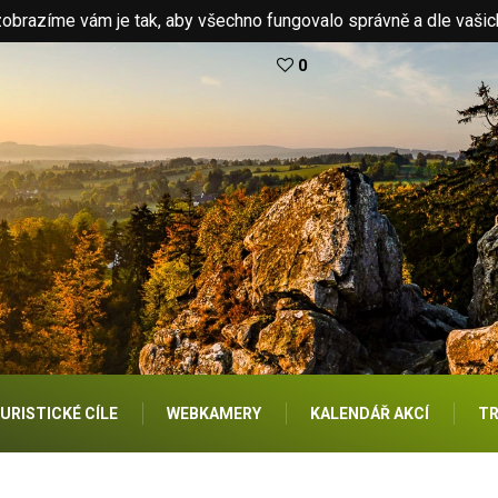
brazíme vám je tak, aby všechno fungovalo správně a dle vašic
0
URISTICKÉ CÍLE
WEBKAMERY
KALENDÁŘ AKCÍ
TR