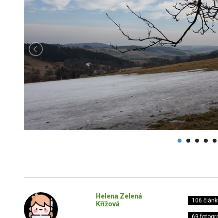
Helena Zelená
106 článk
Křížová
69 fotogra