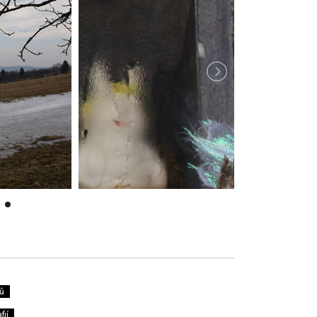
ů
fií