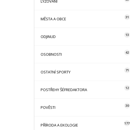
LYŽOVÁNÍ
31
MĚSTA A OBCE
13
ODJINUD
42
OSOBNOSTI
71
OSTATNÍ SPORTY
12
POSTŘEHY ŠÉFREDAKTORA
30
POVĚSTI
177
PŘÍRODA A EKOLOGIE