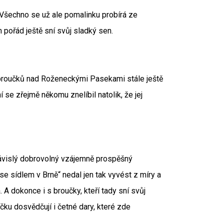
. Všechno se už ale pomalinku probírá ze
pořád ještě sní svůj sladký sen.
 broučků nad Roženeckými Pasekami stále ještě
í se zřejmě někomu znelíbil natolik, že jej
závislý dobrovolný vzájemně prospěšný
e sídlem v Brně“ nedal jen tak vyvést z míry a
 A dokonce i s broučky, kteří tady sní svůj
ku dosvědčují i četné dary, které zde