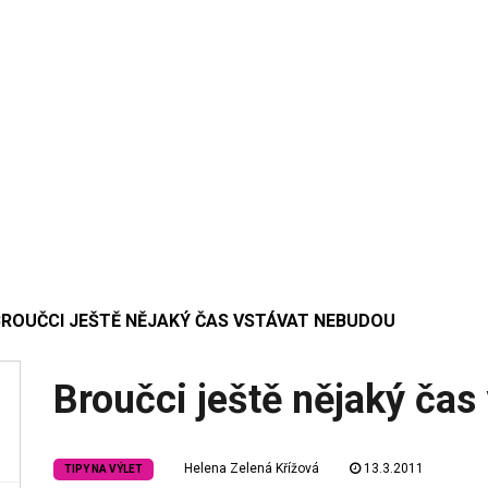
BROUČCI JEŠTĚ NĚJAKÝ ČAS VSTÁVAT NEBUDOU
Broučci ještě nějaký čas
Helena Zelená Křížová
13.3.2011
TIPY NA VÝLET