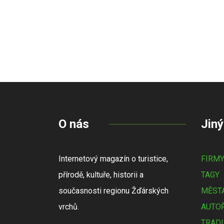
O nás
Jiný
Internetový magazín o turistice,
FIRM
přírodě, kultuře, historii a
TAGY
současnosti regionu Žďárských
MĚSTA
vrchů.
AUTOŘ
TRADI