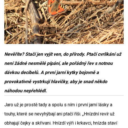
Nevěříte? Stačí jen vyjít ven, do přírody. Ptačí cvrlikání už
není žádné nesmělé pípání, ale pořádný řev s notnou
dávkou decibelů. A první jarní kytky bojovně a
provokativně vystrkují hlavičky, aby je snad někdo
náhodou nepřehlédl.
Jaro už je prostě tady a spolu s ním i první jarní lásky a
touhy, které se nevyhýbají ani ptačí říši. „Hnízdní revír už
obhajují čejky a skřivani. Hnízdí výři i krkavci, hnízda staví