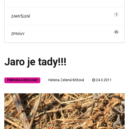
1
ZAMYŠLENÍ
85
ZPRÁVY
Jaro je tady!!!
Helena Zelená Křížová
24.3.2011
PŘÍRODA A EKOLOGIE