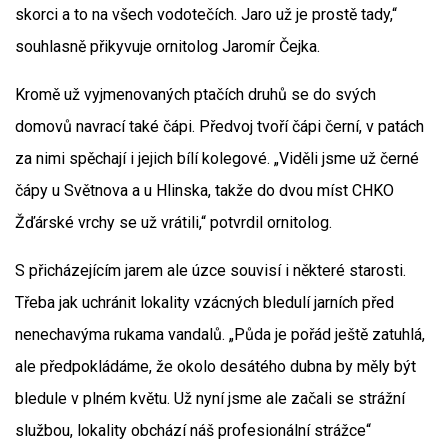
skorci a to na všech vodotečích. Jaro už je prostě tady,“
souhlasně přikyvuje ornitolog Jaromír Čejka.
Kromě už vyjmenovaných ptačích druhů se do svých
domovů navrací také čápi. Předvoj tvoří čápi černí, v patách
za nimi spěchají i jejich bílí kolegové. „Viděli jsme už černé
čápy u Světnova a u Hlinska, takže do dvou míst CHKO
Žďárské vrchy se už vrátili,“ potvrdil ornitolog.
S přicházejícím jarem ale úzce souvisí i některé starosti.
Třeba jak uchránit lokality vzácných bledulí jarních před
nenechavýma rukama vandalů. „Půda je pořád ještě zatuhlá,
ale předpokládáme, že okolo desátého dubna by měly být
bledule v plném květu. Už nyní jsme ale začali se strážní
službou, lokality obchází náš profesionální strážce“