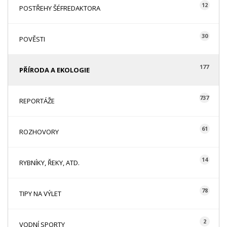
12
POSTŘEHY ŠÉFREDAKTORA
30
POVĚSTI
177
PŘÍRODA A EKOLOGIE
737
REPORTÁŽE
61
ROZHOVORY
14
RYBNÍKY, ŘEKY, ATD.
78
TIPY NA VÝLET
2
VODNÍ SPORTY