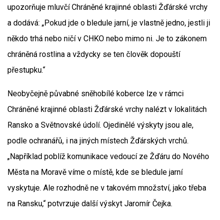
upozorňuje mluvčí Chráněné krajinné oblasti Žďárské vrchy
a dodává: „Pokud jde o bledule jarní, je vlastně jedno, jestli ji
někdo trhá nebo ničí v CHKO nebo mimo ni. Je to zákonem
chráněná rostlina a vždycky se ten člověk dopouští
přestupku.“
Neobyčejně půvabné sněhobílé koberce lze v rámci
Chráněné krajinné oblasti Žďárské vrchy nalézt v lokalitách
Ransko a Světnovské údolí. Ojedinělé výskyty jsou ale,
podle ochranářů, i na jiných místech Žďárských vrchů.
„Například poblíž komunikace vedoucí ze Žďáru do Nového
Města na Moravě víme o místě, kde se bledule jarní
vyskytuje. Ale rozhodně ne v takovém množství, jako třeba
na Ransku,“ potvrzuje další výskyt Jaromír Čejka.