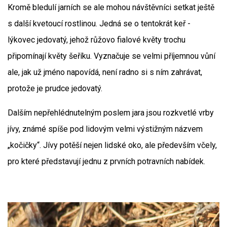
Kromě bledulí jarních se ale mohou návštěvníci setkat ještě
s další kvetoucí rostlinou. Jedná se o tentokrát keř -
lýkovec jedovatý, jehož růžovo fialové květy trochu
připomínají květy šeříku. Vyznačuje se velmi příjemnou vůní
ale, jak už jméno napovídá, není radno si s ním zahrávat,
protože je prudce jedovatý.
Dalším nepřehlédnutelným poslem jara jsou rozkvetlé vrby
jívy, známé spíše pod lidovým velmi výstižným názvem
„kočičky“. Jívy potěší nejen lidské oko, ale především včely,
pro které představují jednu z prvních potravních nabídek.