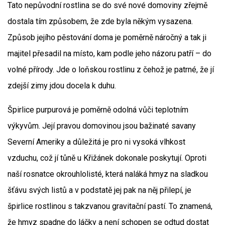
Tato nepůvodní rostlina se do své nové domoviny zřejmě
dostala tím způsobem, že zde byla někým vysazena.
Způsob jejího pěstování doma je poměrně náročný a tak ji
majitel přesadil na místo, kam podle jeho názoru patří – do
volné přírody. Jde o loňskou rostlinu z čehož je patrné, že jí
zdejší zimy jdou docela k duhu.
Špirlice purpurová je poměrně odolná vůči teplotním
výkyvům. Její pravou domovinou jsou bažinaté savany
Severní Ameriky a důležitá je pro ni vysoká vlhkost
vzduchu, což jí tůně u Křižánek dokonale poskytují. Oproti
naší rosnatce okrouhlolisté, která naláká hmyz na sladkou
šťávu svých listů a v podstatě jej pak na něj přilepí, je
špirlice rostlinou s takzvanou gravitační pastí. To znamená,
že hmyz spadne do láčky a není schopen se odtud dostat