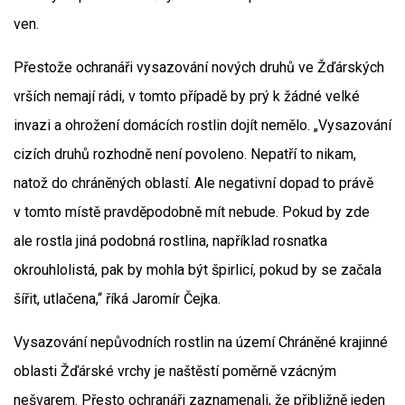
ven.
Přestože ochranáři vysazování nových druhů ve Žďárských
vrších nemají rádi, v tomto případě by prý k žádné velké
invazi a ohrožení domácích rostlin dojít nemělo. „Vysazování
cizích druhů rozhodně není povoleno. Nepatří to nikam,
natož do chráněných oblastí. Ale negativní dopad to právě
v tomto místě pravděpodobně mít nebude. Pokud by zde
ale rostla jiná podobná rostlina, například rosnatka
okrouhlolistá, pak by mohla být špirlicí, pokud by se začala
šířit, utlačena,“ říká Jaromír Čejka.
Vysazování nepůvodních rostlin na území Chráněné krajinné
oblasti Žďárské vrchy je naštěstí poměrně vzácným
nešvarem. Přesto ochranáři zaznamenali, že přibližně jeden