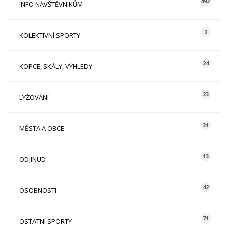
492
INFO NÁVŠTĚVNÍKŮM
2
KOLEKTIVNÍ SPORTY
24
KOPCE, SKÁLY, VÝHLEDY
23
LYŽOVÁNÍ
31
MĚSTA A OBCE
13
ODJINUD
42
OSOBNOSTI
71
OSTATNÍ SPORTY