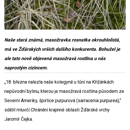
Naše stará známá, masožravka rosnatka okrouhlolistá,
má ve Žďárských vrších dalšího konkurenta. Bohužel je
ale tato nově objevená masožravá rostlina u nás
naprostým cizincem.
„18. března nalezla naše kolegyně u tůní na Křižánkách
nepůvodní bylinu, kterou je masožravá rostlina původem ze
Severní Ameriky, špirlice purpurová (sarracenia purpurea),“
sdělil mluvčí Chránění krajinné oblasti Žďárské vrchy
Jaromír Čejka.