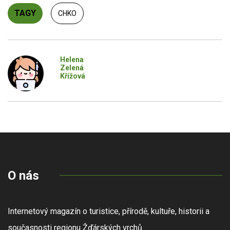
TAGY
CHKO
Helena
Zelená
Křížová
O nás
Internetový magazín o turistice, přírodě, kultuře, historii a
současnosti regionu Žďárských vrchů.