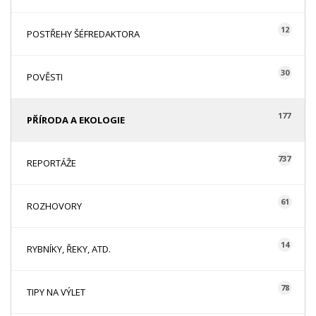
12
POSTŘEHY ŠÉFREDAKTORA
30
POVĚSTI
177
PŘÍRODA A EKOLOGIE
737
REPORTÁŽE
61
ROZHOVORY
14
RYBNÍKY, ŘEKY, ATD.
78
TIPY NA VÝLET