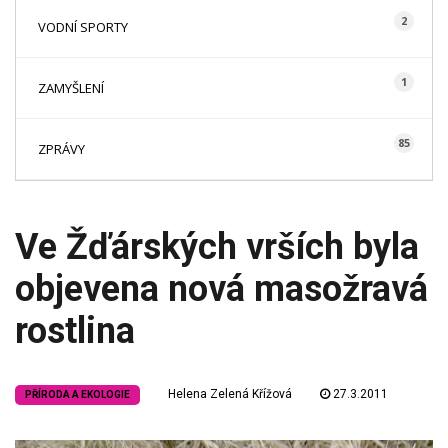
2
VODNÍ SPORTY
1
ZAMYŠLENÍ
85
ZPRÁVY
Ve Žďárských vrších byla
objevena nová masožravá
rostlina
Helena Zelená Křížová
27.3.2011
PŘÍRODA A EKOLOGIE