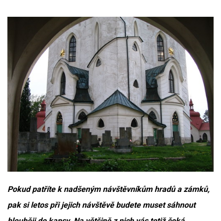
Pokud patříte k nadšeným návštěvníkům hradů a zámků,
pak si letos při jejich návštěvě budete muset sáhnout
hlouběji do kapsy. Na většině z nich vás totiž čeká