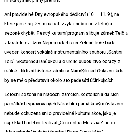
místa vysílat přímý přenos.
Ani pravidelné Dny evropského dědictví (10. – 11. 9.), na
které jsme si již v minulosti zvykli, nebudou v letošní
sezóně chybět. Pestrý kulturní program slibuje zámek Telč a
v kostele sv. Jana Nepomuckého na Zelené hoře bude
uveden koncert vokálně instrumentálního souboru „Santini
Telč“. Skutečnou lahůdkou ale určitě budou živé obrazy z
reálné i fiktivní historie zámku v Náměšti nad Oslavou, kde
by se mělo představit okolo sto padesáti účinkujících.
Letošní sezóna na hradech, zámcích, kostelích a dalších
památkách spravovaných Národním památkovým ústavem
nebude ochuzena ani o pravidelné kulturní akce, jako je
například hudební festival „Concentus Moraviae“ nebo