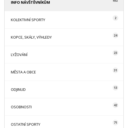
492
INFO NÁVŠTĚVNÍKŮM
2
KOLEKTIVNÍ SPORTY
24
KOPCE, SKÁLY, VÝHLEDY
23
LYŽOVÁNÍ
31
MĚSTA A OBCE
13
ODJINUD
42
OSOBNOSTI
71
OSTATNÍ SPORTY