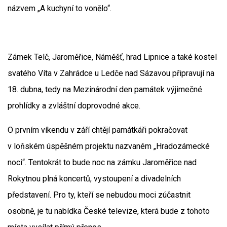
názvem „A kuchyní to vonělo“.
Zámek Telč, Jaroměřice, Náměšť, hrad Lipnice a také kostel
svatého Víta v Zahrádce u Ledče nad Sázavou připravují na
18. dubna, tedy na Mezinárodní den památek výjimečné
prohlídky a zvláštní doprovodné akce.
O prvním víkendu v září chtějí památkáři pokračovat
v loňském úspěšném projektu nazvaném „Hradozámecké
noci“. Tentokrát to bude noc na zámku Jaroměřice nad
Rokytnou plná koncertů, vystoupení a divadelních
představení. Pro ty, kteří se nebudou moci zúčastnit
osobně, je tu nabídka České televize, která bude z tohoto