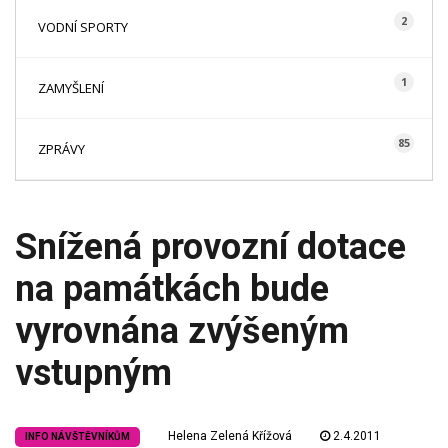
2
VODNÍ SPORTY
1
ZAMYŠLENÍ
85
ZPRÁVY
Snížená provozní dotace
na památkách bude
vyrovnána zvýšeným
vstupným
Helena Zelená Křížová
2.4.2011
INFO NÁVŠTĚVNÍKŮM