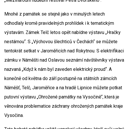
„Mezinárodní hudební festival Petra Dvorského“.
Mnohé z památek se stejně jako v minulých letech
odhodlaly kromě pravidelných prohlídek i k tematickým
výstavám. Zámek Telč letos opět nabídne výstavu „Hračky
nestárnou“. S „Výchovou šlechticů v Čechách“ se můžete
tentokrát setkat v Jaroměřicích nad Rokytnou. S elektrifikaci
zámku v Náměšti nad Oslavou seznámí návštěvníky výstava
nazvaná „Když k nám byl zaveden elektrický proud“. A
konečně od května do září postupně na státních zámcích
Náměšť, Telč, Jaroměřice a na hradě Lipnice můžete potkat
putovní výstavu „Ohrožené památky na Vysočině“, která je
věnována problematice záchrany ohrožených památek kraje
Vysočina.