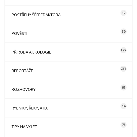
12
POSTŘEHY ŠÉFREDAKTORA
30
POVĚSTI
177
PŘÍRODA A EKOLOGIE
737
REPORTÁŽE
61
ROZHOVORY
14
RYBNÍKY, ŘEKY, ATD.
78
TIPY NA VÝLET