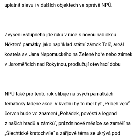
uplatnit slevu i v dalších objektech ve správě NPÚ.
Zvýšení vstupného jde ruku v ruce s novou nabídkou.
Některé památky, jako například státní zámek Telč, areál
kostela sv. Jana Nepomuckého na Zelené hoře nebo zámek
v Jaroměřicích nad Rokytnou, prodlužují otevírací dobu.
NPÚ také pro tento rok slibuje na svých památkách
tematicky laděné akce. V květnu by to měl být „Příběh věci“,
červen bude ve znamení „Pohádek, pověstí a legend
z našich hradů a zámků“, prázdninové měsíce se zaměří na
„Šlechtické kratochvíle“ a zářijové téma se ukrývá pod