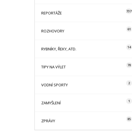
737
REPORTÁŽE
61
ROZHOVORY
14
RYBNÍKY, ŘEKY, ATD.
78
TIPY NA VÝLET
2
VODNÍ SPORTY
1
ZAMYŠLENÍ
85
ZPRÁVY