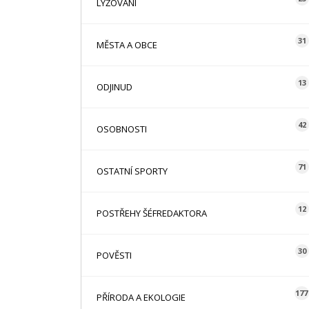
LYŽOVÁNÍ
31
MĚSTA A OBCE
13
ODJINUD
42
OSOBNOSTI
71
OSTATNÍ SPORTY
12
POSTŘEHY ŠÉFREDAKTORA
30
POVĚSTI
177
PŘÍRODA A EKOLOGIE