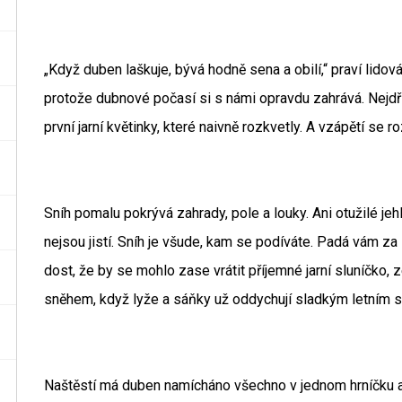
„Když duben laškuje, bývá hodně sena a obilí,“ praví lido
protože dubnové počasí si s námi opravdu zahrává. Nejdř
první jarní květinky, které naivně rozkvetly. A vzápětí se 
Sníh pomalu pokrývá zahrady, pole a louky. Ani otužilé je
nejsou jistí. Sníh je všude, kam se podíváte. Padá vám za
dost, že by se mohlo zase vrátit příjemné jarní sluníčko, 
sněhem, když lyže a sáňky už oddychují sladkým letním 
Naštěstí má duben namícháno všechno v jednom hrníčku a 