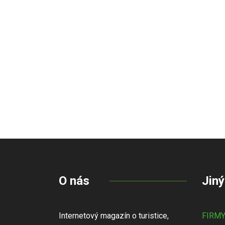
O nás
Jiný
Internetový magazín o turistice,
FIRM