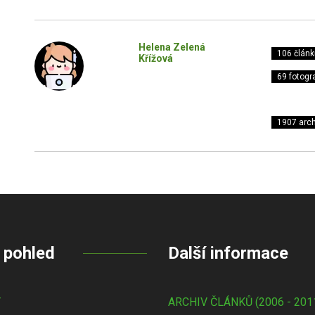
Helena Zelená
106 článk
Křížová
69 fotogra
1907 arch
 pohled
Další informace
Y
ARCHIV ČLÁNKŮ (2006 - 201