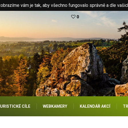
brazíme vám je tak, aby všechno fungovalo správně a dle vašic
0
URISTICKÉ CÍLE
WEBKAMERY
KALENDÁŘ AKCÍ
TR