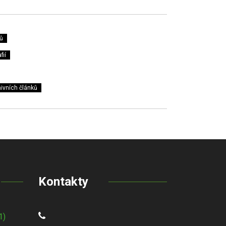
ů
fií
ivních článků
Kontakty
1)