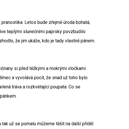
vá pranostika. Letos bude zřejmě úroda bohatá,
íve teplými slunečními paprsky povzbudilo
rozhodlo, že jim ukáže, kdo je tady vlastně pánem.
hličnany si před těžkými a mokrými vločkami
 límec a vyvolává pocit, že snad už toho bylo
zelená tráva a rozkvétající poupata. Co se
spánkem.
tak už se pomalu můžeme těšit na další příděl