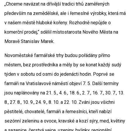
„Chceme navázat na dřívější tradici trhů zaměřených
především na zemědělské, ale i řemeslné výrobky, která má
v našem městě hluboké kořeny. Rozhodně nepůjde o
komerční prodej,“ sdělil místostarosta Nového Města na
Moravě Stanislav Marek.
Novoměstské farmářské trhy budou pořádány přímo
městem, bez prostředníka a měly by se konat každý sudý
týden v sobotu od osmi do jedenácti hodin. Poprvé se
farmáři na Vratislavově náměstí objeví 7. 5. Další termíny
jsou naplánovány na 21. 5., 4. 6., 18. 6., 2. 7., 16. 7., 30. 7., 13.
8., 27. 8., 10. 9., 24. 9., 8. 10. a 22. 10. Zváni jsou všichni
pěstitelé, chovatelé, farmáři a řemeslníci, kteří nabízí
sezónní zeleninu a ovoce, kravské a kozí sýry, med, květiny
a sazenice, čerstvá vejce, uzeniny, bylinky, regionální