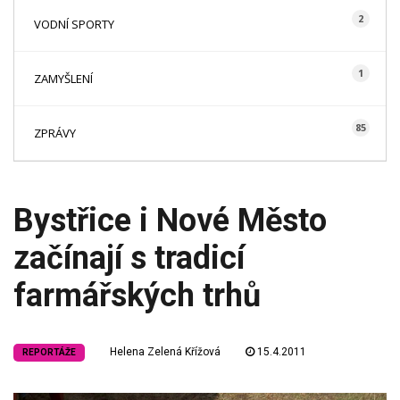
2
VODNÍ SPORTY
1
ZAMYŠLENÍ
85
ZPRÁVY
Bystřice i Nové Město
začínají s tradicí
farmářských trhů
Helena Zelená Křížová
15.4.2011
REPORTÁŽE