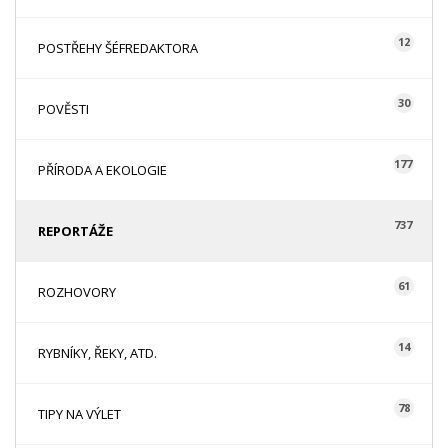
12
POSTŘEHY ŠÉFREDAKTORA
30
POVĚSTI
177
PŘÍRODA A EKOLOGIE
737
REPORTÁŽE
61
ROZHOVORY
14
RYBNÍKY, ŘEKY, ATD.
78
TIPY NA VÝLET