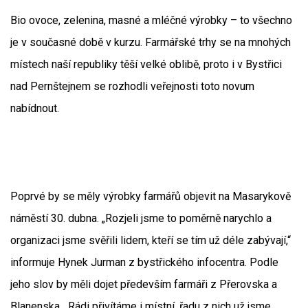
Bio ovoce, zelenina, masné a mléčné výrobky – to všechno
je v současné době v kurzu. Farmářské trhy se na mnohých
místech naší republiky těší velké oblibě, proto i v Bystřici
nad Pernštejnem se rozhodli veřejnosti toto novum
nabídnout.
Poprvé by se měly výrobky farmářů objevit na Masarykově
náměstí 30. dubna. „Rozjeli jsme to poměrně narychlo a
organizaci jsme svěřili lidem, kteří se tím už déle zabývají,“
informuje Hynek Jurman z bystřického infocentra. Podle
jeho slov by měli dojet především farmáři z Přerovska a
Blanenska. „Rádi přivítáme i místní, řadu z nich už jsme