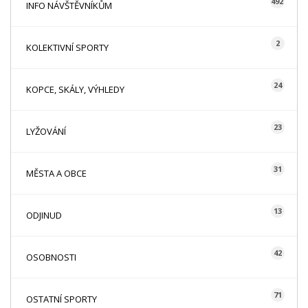
492
INFO NÁVŠTĚVNÍKŮM
2
KOLEKTIVNÍ SPORTY
24
KOPCE, SKÁLY, VÝHLEDY
23
LYŽOVÁNÍ
31
MĚSTA A OBCE
13
ODJINUD
42
OSOBNOSTI
71
OSTATNÍ SPORTY