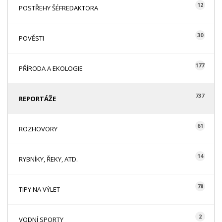
12
POSTŘEHY ŠÉFREDAKTORA
30
POVĚSTI
177
PŘÍRODA A EKOLOGIE
737
REPORTÁŽE
61
ROZHOVORY
14
RYBNÍKY, ŘEKY, ATD.
78
TIPY NA VÝLET
2
VODNÍ SPORTY