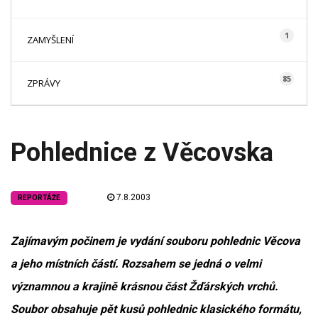
1
ZAMYŠLENÍ
85
ZPRÁVY
Pohlednice z Věcovska
7.8.2003
REPORTÁŽE
Zajímavým počinem je vydání souboru pohlednic Věcova
a jeho místních částí. Rozsahem se jedná o velmi
významnou a krajině krásnou část Žďárských vrchů.
Soubor obsahuje pět kusů pohlednic klasického formátu,