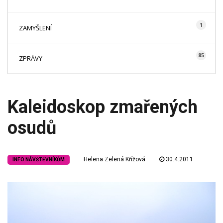
1
ZAMYŠLENÍ
85
ZPRÁVY
Kaleidoskop zmařených
osudů
Helena Zelená Křížová
30.4.2011
INFO NÁVŠTĚVNÍKŮM