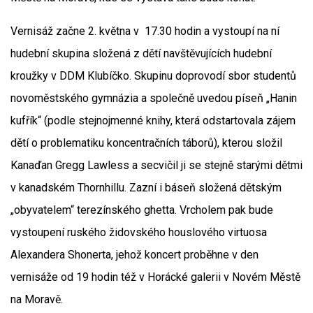
Vernisáž začne 2. května v 17.30 hodin a vystoupí na ní
hudební skupina složená z dětí navštěvujících hudební
kroužky v DDM Klubíčko. Skupinu doprovodí sbor studentů
novoměstského gymnázia a společně uvedou píseň „Hanin
kufřík“ (podle stejnojmenné knihy, která odstartovala zájem
dětí o problematiku koncentračních táborů), kterou složil
Kanaďan Gregg Lawless a secvičil ji se stejně starými dětmi
v kanadském Thornhillu. Zazní i báseň složená dětským
„obyvatelem“ terezínského ghetta. Vrcholem pak bude
vystoupení ruského židovského houslového virtuosa
Alexandera Shonerta, jehož koncert proběhne v den
vernisáže od 19 hodin též v Horácké galerii v Novém Městě
na Moravě.