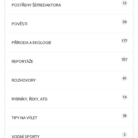
12
POSTŘEHY ŠÉFREDAKTORA
30
POVĚSTI
177
PŘÍRODA A EKOLOGIE
737
REPORTÁŽE
61
ROZHOVORY
14
RYBNÍKY, ŘEKY, ATD.
78
TIPY NA VÝLET
2
VODNÍ SPORTY