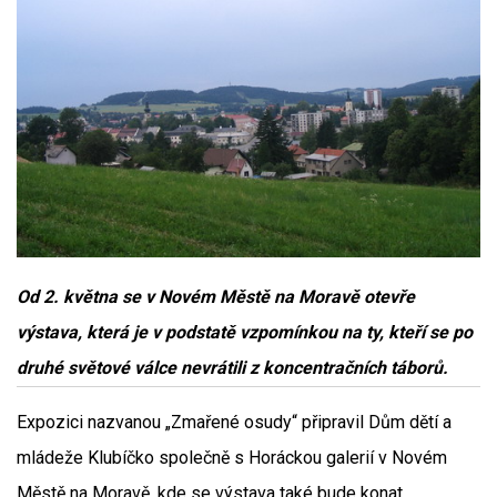
Od 2. května se v Novém Městě na Moravě otevře
výstava, která je v podstatě vzpomínkou na ty, kteří se po
druhé světové válce nevrátili z koncentračních táborů.
Expozici nazvanou „Zmařené osudy“ připravil Dům dětí a
mládeže Klubíčko společně s Horáckou galerií v Novém
Městě na Moravě, kde se výstava také bude konat.