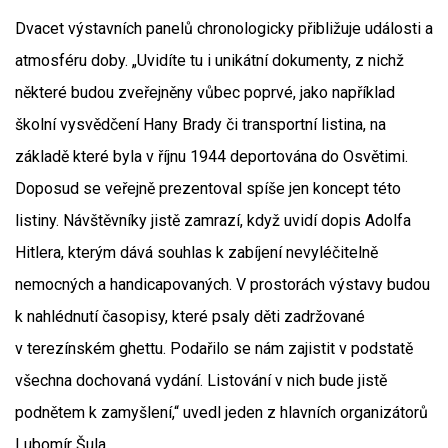
Dvacet výstavních panelů chronologicky přibližuje události a
atmosféru doby. „Uvidíte tu i unikátní dokumenty, z nichž
některé budou zveřejněny vůbec poprvé, jako například
školní vysvědčení Hany Brady či transportní listina, na
základě které byla v říjnu 1944 deportována do Osvětimi.
Doposud se veřejně prezentoval spíše jen koncept této
listiny. Návštěvníky jistě zamrazí, když uvidí dopis Adolfa
Hitlera, kterým dává souhlas k zabíjení nevyléčitelně
nemocných a handicapovaných. V prostorách výstavy budou
k nahlédnutí časopisy, které psaly děti zadržované
v terezínském ghettu. Podařilo se nám zajistit v podstatě
všechna dochovaná vydání. Listování v nich bude jistě
podnětem k zamyšlení,“ uvedl jeden z hlavních organizátorů
Lubomír Šula.