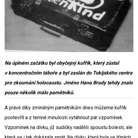
Na úplném začátku byl obyčejný kufřík, který zůstal
v koncentračním táboře a byl zaslán do Tokijského centra
pro zkoumání holocaustu. Jméno Hana Brady tehdy znalo
pouze několik málo pamětníků.
A právě díky zmíněným pamětníkům dnes můžeme kufřík
pootevřít a z temné minulosti vytáhnout pár vzpomínek.
Vzpomínek na dívku, jíž sudičky nadělili spoustu bolesti, ale
která se i tak dokázala smát. Na dívku, která byla ve třinácti