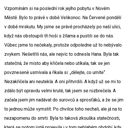
Vzpomínám si na poslední rok jejího pobytu v Novém
Městě. Bylo to právě v době Velikonoc. Na Červené pondělí
v době mrskutu. My jsme se právě procházely po naší ulici,
když nás obstoupili tři hoši s žílama a pustili se do nás.
Vůbec jsme to nečekaly, protože odpoledne už to nebývalo
zvykem. Nešetřili nás, ale nejvíc to odnesla Hana. Byla tak
statečná, že místo aby křičela nebo utíkala, tak se jen
povzneseně usmívala a říkala si: „dělejte, co umíte“.
Nezakřičela ani neutekla. A oni přitvrdili. A když už se mi to
zdálo být opravdu velmi kruté, tak jsem se rozbrečela. A
začala jsem jim nadávat do surovců a sprosťáků, a že se jim
to jednou může vymstít. Po chvilce toho nechali, ale já na to
nezapomenu do smrti. Byla to taková zkouška statečnosti,
která se potom jistě projevila i v tom neblahém období, kdy