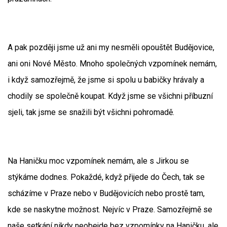
A pak později jsme už ani my nesměli opouštět Budějovice,
ani oni Nové Město. Mnoho společných vzpomínek nemám,
i když samozřejmě, že jsme si spolu u babičky hrávaly a
chodily se společně koupat. Když jsme se všichni příbuzní
sjeli, tak jsme se snažili být všichni pohromadě.
Na Haničku moc vzpomínek nemám, ale s Jirkou se
stýkáme dodnes. Pokaždé, když přijede do Čech, tak se
scházíme v Praze nebo v Budějovicích nebo prostě tam,
kde se naskytne možnost. Nejvíc v Praze. Samozřejmě se
naše setkání nikdy neobejde bez vzpomínky na Haničku, ale