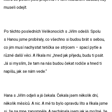
museli odejít.
Po těchto posledních Velikonocích s Jiřím odešli. Spolu
s Hanou jsme probíraly, co všechno si budou brát s sebou,
co jim musí nachystat tetička se strýcem – spací pytle a
různé další věci. A říkala mi: „hned jak přijedu, budu ti psát.
Já si myslím, že tam na nás budou čekat rodiče a hned ti
napíšu, jak se nám vede.“
Hana s Jiřím odjeli a já čekala. Čekala jsem několik dní,
několik měsíců. A nic. A mě to bylo opravdu líto a říkala jsme
si, že na mne zapomněla. A nechápala jsem jak je možné, že