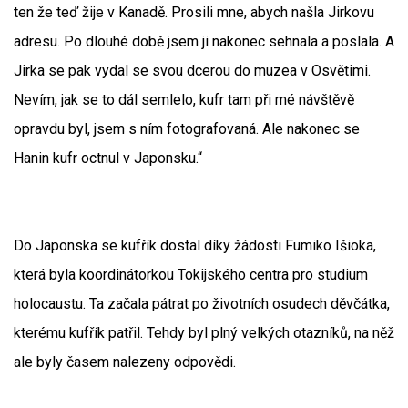
ten že teď žije v Kanadě. Prosili mne, abych našla Jirkovu
adresu. Po dlouhé době jsem ji nakonec sehnala a poslala. A
Jirka se pak vydal se svou dcerou do muzea v Osvětimi.
Nevím, jak se to dál semlelo, kufr tam při mé návštěvě
opravdu byl, jsem s ním fotografovaná. Ale nakonec se
Hanin kufr octnul v Japonsku.“
Do Japonska se kufřík dostal díky žádosti Fumiko Išioka,
která byla koordinátorkou Tokijského centra pro studium
holocaustu. Ta začala pátrat po životních osudech děvčátka,
kterému kufřík patřil. Tehdy byl plný velkých otazníků, na něž
ale byly časem nalezeny odpovědi.