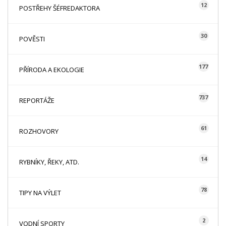
12
POSTŘEHY ŠÉFREDAKTORA
30
POVĚSTI
177
PŘÍRODA A EKOLOGIE
737
REPORTÁŽE
61
ROZHOVORY
14
RYBNÍKY, ŘEKY, ATD.
78
TIPY NA VÝLET
2
VODNÍ SPORTY