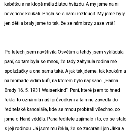
kabátku a na klopě měla žlutou hvězdu. A my jsme na ni
nevěřícně koukali. Přišla se s námi rozloučit. My jsme byly
jen děti a braly jsme to tak, že se nám brzy zase vrátí.
Po letech jsem navštívila Osvětim a tehdy jsem vykládala
paní, co tam byla se mnou, že tady zahynula rodina mé
spolužačky a ona sama také. A jak tak jdeme, tak koukám a
na hromadě vidím kufr, na kterém bylo napsáno: „Hanna
Brady 16. 5. 1931 Waisenkind“. Paní, které jsem to hned
řekla, to oznámila naší průvodkyni a ta mne zavedla do
ředitelské kanceláře, kde se mnou probírali všechno, co
jsme o Haně věděla. Pana ředitele zajímalo i to, co se stalo
s její rodinou. Já jsem mu řekla, že se zachránil jen Jirka a