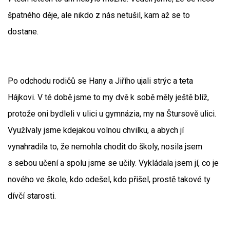
špatného děje, ale nikdo z nás netušil, kam až se to
dostane.
Po odchodu rodičů se Hany a Jiřího ujali strýc a teta
Hájkovi. V té době jsme to my dvě k sobě měly ještě blíž,
protože oni bydleli v ulici u gymnázia, my na Štursově ulici.
Využívaly jsme kdejakou volnou chvilku, a abych jí
vynahradila to, že nemohla chodit do školy, nosila jsem
s sebou učení a spolu jsme se učily. Vykládala jsem jí, co je
nového ve škole, kdo odešel, kdo přišel, prostě takové ty
dívčí starosti.