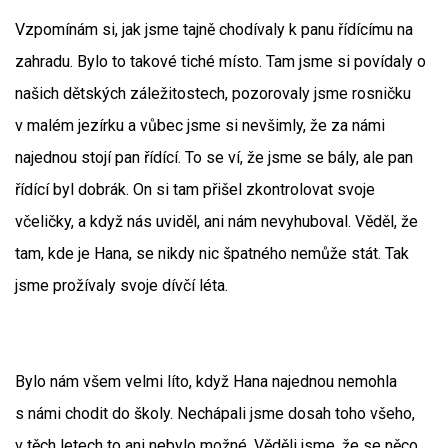
Vzpomínám si, jak jsme tajně chodívaly k panu řídícímu na
zahradu. Bylo to takové tiché místo. Tam jsme si povídaly o
našich dětských záležitostech, pozorovaly jsme rosničku
v malém jezírku a vůbec jsme si nevšimly, že za námi
najednou stojí pan řídící. To se ví, že jsme se bály, ale pan
řídící byl dobrák. On si tam přišel zkontrolovat svoje
včeličky, a když nás uviděl, ani nám nevyhuboval. Věděl, že
tam, kde je Hana, se nikdy nic špatného nemůže stát. Tak
jsme prožívaly svoje dívčí léta.
Bylo nám všem velmi líto, když Hana najednou nemohla
s námi chodit do školy. Nechápali jsme dosah toho všeho,
v těch letech to ani nebylo možné. Věděli jsme, že se něco