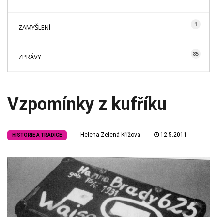
1
ZAMYŠLENÍ
85
ZPRÁVY
Vzpomínky z kufříku
Helena Zelená Křížová
12.5.2011
HISTORIE A TRADICE