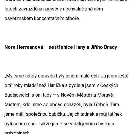
letech zavražděna nacisty v nechvalně známém
osvětimském koncentračním táboře.
Nora Hermanová – sestřenice Hany a Jiřího Brady
„My jsme tehdy opravdu byly jenom malé děti. Já jsem ještě
o tři roky mladší než Hanička a bydlela jsem v Českých
Budějovicích a oni tady – v Novém Městě na Moravě.
Místem, kde jsme se občas scházeli, byla Třeboň. Tam
jsme měli společnou babičku. Jejich tatínek a můj tatínek
byli sourozenci. Takže jsme se vídali jenom chvilku o
prázdninách.