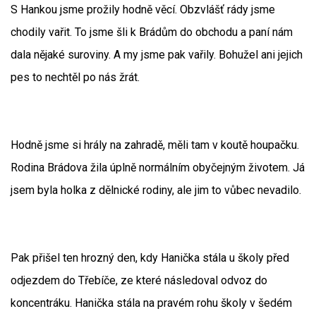
S Hankou jsme prožily hodně věcí. Obzvlášť rády jsme
chodily vařit. To jsme šli k Brádům do obchodu a paní nám
dala nějaké suroviny. A my jsme pak vařily. Bohužel ani jejich
pes to nechtěl po nás žrát.
Hodně jsme si hrály na zahradě, měli tam v koutě houpačku.
Rodina Brádova žila úplně normálním obyčejným životem. Já
jsem byla holka z dělnické rodiny, ale jim to vůbec nevadilo.
Pak přišel ten hrozný den, kdy Hanička stála u školy před
odjezdem do Třebíče, ze které následoval odvoz do
koncentráku. Hanička stála na pravém rohu školy v šedém