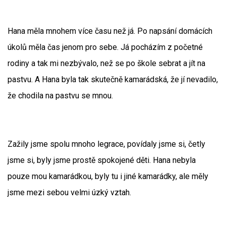
Hana měla mnohem více času než já. Po napsání domácích
úkolů měla čas jenom pro sebe. Já pocházím z početné
rodiny a tak mi nezbývalo, než se po škole sebrat a jít na
pastvu. A Hana byla tak skutečně kamarádská, že jí nevadilo,
že chodila na pastvu se mnou.
Zažily jsme spolu mnoho legrace, povídaly jsme si, četly
jsme si, byly jsme prostě spokojené děti. Hana nebyla
pouze mou kamarádkou, byly tu i jiné kamarádky, ale měly
jsme mezi sebou velmi úzký vztah.