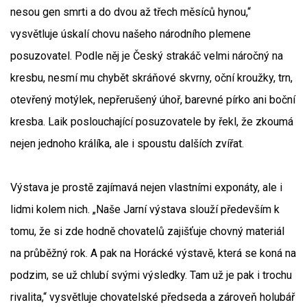
nesou gen smrti a do dvou až třech měsíců hynou,“
vysvětluje úskalí chovu našeho národního plemene
posuzovatel. Podle něj je Český strakáč velmi náročný na
kresbu, nesmí mu chybět skráňové skvrny, oční kroužky, trn,
otevřený motýlek, nepřerušený úhoř, barevné pírko ani boční
kresba. Laik poslouchající posuzovatele by řekl, že zkoumá
nejen jednoho králíka, ale i spoustu dalších zvířat.
Výstava je prostě zajímavá nejen vlastními exponáty, ale i
lidmi kolem nich. „Naše Jarní výstava slouží především k
tomu, že si zde hodně chovatelů zajišťuje chovný materiál
na průběžný rok. A pak na Horácké výstavě, která se koná na
podzim, se už chlubí svými výsledky. Tam už je pak i trochu
rivalita,“ vysvětluje chovatelské předseda a zároveň holubář