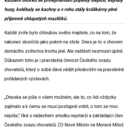
každém dvorku se přinejmenším popelily slepice, kejhaly
husy, kolébaly se kachny a v rohu stály králikárny plné
příjemně chlupatých mazlíčků.
Každé zvíře bylo chloubou svého majitele, co na tom, že
nakonec skončilo jako pokrm na stole. Dnes je to s chovem
domácího zvířectva trochu jiné. Ale naštěstí nezmizel úplně.
Důkazem toho je i pravidelná činnost Českého svazu
chovatelů, který o sobě dává vědět především na pravidelně
pořádaných výstavách.
„Dneska se píše o všem možném, ale to, co lidi vždycky
zajímalo a k čemu se musí postupně vrátit, o tom se moc
nepíše,“ říká s nádechem smutku nejstarší a zakládající člen
Českého svazu chovatelů ZO Nové Město na Moravě Miloš