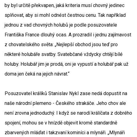
by byl určitě překvapen, jaká kriteria musí chovný jedinec
splňovat, aby si mohl odnést čestnou cenu. Tak například
jednou z vad chovných holubů je podle posuzovatele
Františka France dlouhý ocas. A prozradil i jednu zajímavost
z chovatelského světa: „Nejlepší obchod jsou teď pro
některé holubáře svatby. Svatebčané vždycky chtějí bílé
holuby. Holubář jim je prodá, oni je vypustí a holubář pak už
doma jen čeká na jejich návrat.“
Posuzovatel králíků Stanislav Nykl zase nedá dopustit na
naše národní plemeno - Českého strakáče. Jeho chov ale
není zrovna jednoduchý. I když se narodí králíčata z dobrého
spojení, mohou se v hnízdě objevit kromě standardně
zbarvených mláďat i takzvaní kominíci a mlynáři. „Mlynáři