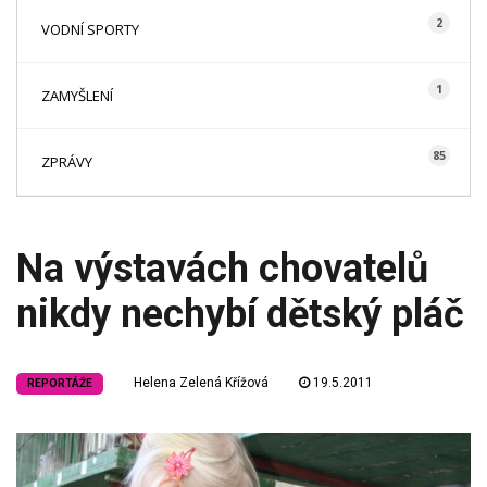
2
VODNÍ SPORTY
1
ZAMYŠLENÍ
85
ZPRÁVY
Na výstavách chovatelů
nikdy nechybí dětský pláč
Helena Zelená Křížová
19.5.2011
REPORTÁŽE