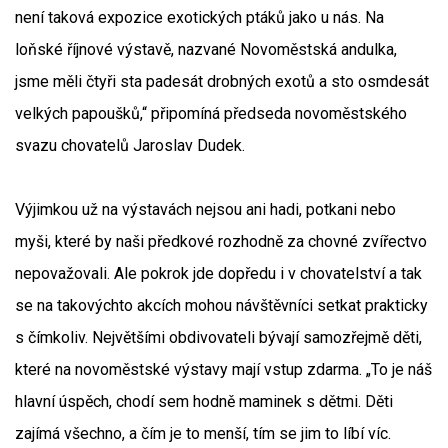
není taková expozice exotických ptáků jako u nás. Na
loňské říjnové výstavě, nazvané Novoměstská andulka,
jsme měli čtyři sta padesát drobných exotů a sto osmdesát
velkých papoušků,“ připomíná předseda novoměstského
svazu chovatelů Jaroslav Dudek.
Výjimkou už na výstavách nejsou ani hadi, potkani nebo
myši, které by naši předkové rozhodně za chovné zvířectvo
nepovažovali. Ale pokrok jde dopředu i v chovatelství a tak
se na takovýchto akcích mohou návštěvníci setkat prakticky
s čímkoliv. Největšími obdivovateli bývají samozřejmě děti,
které na novoměstské výstavy mají vstup zdarma. „To je náš
hlavní úspěch, chodí sem hodně maminek s dětmi. Děti
zajímá všechno, a čím je to menší, tím se jim to líbí víc.