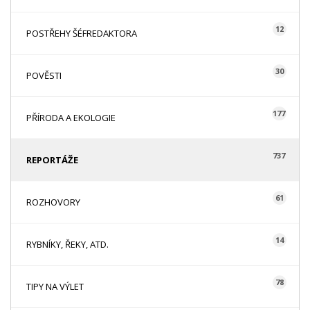
12
POSTŘEHY ŠÉFREDAKTORA
30
POVĚSTI
177
PŘÍRODA A EKOLOGIE
737
REPORTÁŽE
61
ROZHOVORY
14
RYBNÍKY, ŘEKY, ATD.
78
TIPY NA VÝLET