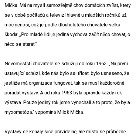
Mička. Má na mysli samozřejmě chov domácích zvířat, který
se v době počítačů a televizí hlavně u mladších ročníků už
moc nenosí, což je podle dlouholetého chovatele velká
škoda: „Pro mladé lidi je jediná výchova začít něco chovat, o
něco se starat.“
Novoměstští chovatelé se sdružují od roku 1963. „Na první
ustavující schůzi, kde nás bylo asi třicet, bylo usneseno, že
jestliže má organizace fungovat, tak se musí každoročně
pořádat výstavy. A od roku 1963 byla opravdu každý rok
výstava. Pouze jediný rok jsme vynechali a to proto, že byla
myxomatóza,“ vzpomíná Miloš Mička.
Výstavy se konaly sice pravidelně, ale místo se průběžně