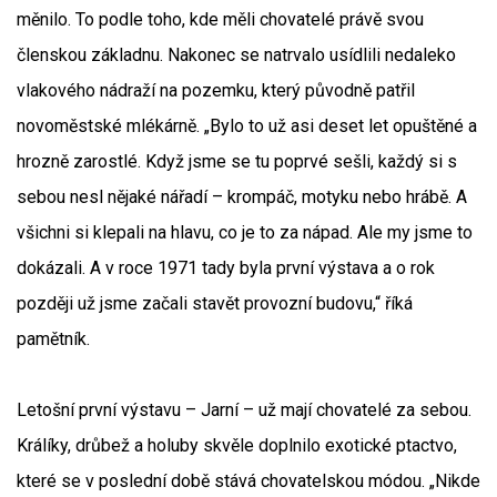
měnilo. To podle toho, kde měli chovatelé právě svou
členskou základnu. Nakonec se natrvalo usídlili nedaleko
vlakového nádraží na pozemku, který původně patřil
novoměstské mlékárně. „Bylo to už asi deset let opuštěné a
hrozně zarostlé. Když jsme se tu poprvé sešli, každý si s
sebou nesl nějaké nářadí – krompáč, motyku nebo hrábě. A
všichni si klepali na hlavu, co je to za nápad. Ale my jsme to
dokázali. A v roce 1971 tady byla první výstava a o rok
později už jsme začali stavět provozní budovu,“ říká
pamětník.
Letošní první výstavu – Jarní – už mají chovatelé za sebou.
Králíky, drůbež a holuby skvěle doplnilo exotické ptactvo,
které se v poslední době stává chovatelskou módou. „Nikde