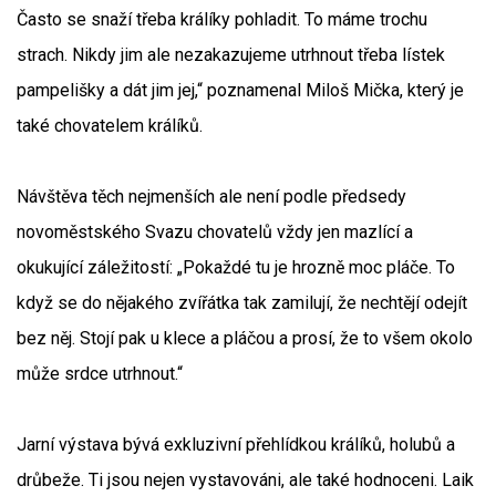
Často se snaží třeba králíky pohladit. To máme trochu
strach. Nikdy jim ale nezakazujeme utrhnout třeba lístek
pampelišky a dát jim jej,“ poznamenal Miloš Mička, který je
také chovatelem králíků.
Návštěva těch nejmenších ale není podle předsedy
novoměstského Svazu chovatelů vždy jen mazlící a
okukující záležitostí: „Pokaždé tu je hrozně moc pláče. To
když se do nějakého zvířátka tak zamilují, že nechtějí odejít
bez něj. Stojí pak u klece a pláčou a prosí, že to všem okolo
může srdce utrhnout.“
Jarní výstava bývá exkluzivní přehlídkou králíků, holubů a
drůbeže. Ti jsou nejen vystavováni, ale také hodnoceni. Laik