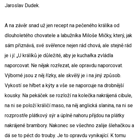
Jaroslav Dudek.
A na závěr snad už jen recept na pečeného králíka od
dlouholetého chovatele a labužníka Miloše Mičky, který, jak
sám přiznává, své svěřence nejen rád chová, ale stejně rád
je i jí: „U králíků je důležité, aby je kuchařka zvládla
naporcovat. Ne nějak rozřezat, ale opravdu naporcovat.
Výborné jsou z něj řízky, ale skvělý je i na jiný způsob.
Vykostí se hřbet a kýty a vše se naporcuje na drobnější
kousky. Na pekáček se rozloží na kolečka nakrájená cibule,
na ni se položí králičí maso, na něj anglická slanina, na ni se
rozprostře plátkový sýr a úplně nahoru přijdou na plátky
nakrájené brambory. Nakonec se všechno zalije šlehačkou a
dá se to péct do trouby. Je to opravdu vynikající. K tomu