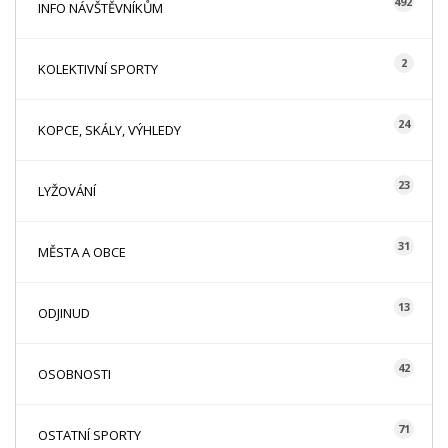
492
INFO NÁVŠTĚVNÍKŮM
2
KOLEKTIVNÍ SPORTY
24
KOPCE, SKÁLY, VÝHLEDY
23
LYŽOVÁNÍ
31
MĚSTA A OBCE
13
ODJINUD
42
OSOBNOSTI
71
OSTATNÍ SPORTY