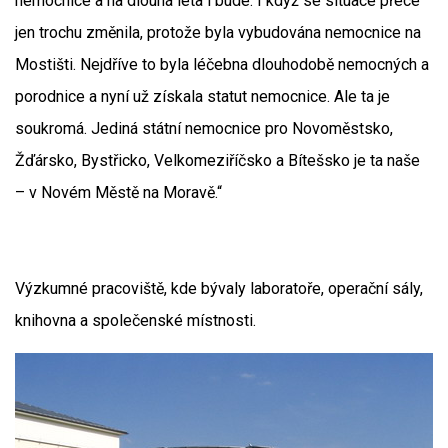
nemocnice a na dlouhá léta i bude. I když se situace přece
jen trochu změnila, protože byla vybudována nemocnice na
Mostišti. Nejdříve to byla léčebna dlouhodobě nemocných a
porodnice a nyní už získala statut nemocnice. Ale ta je
soukromá. Jediná státní nemocnice pro Novoměstsko,
Žďársko, Bystřicko, Velkomeziříčsko a Bítešsko je ta naše
– v Novém Městě na Moravě.“
Výzkumné pracoviště, kde bývaly laboratoře, operační sály,
knihovna a společenské místnosti.