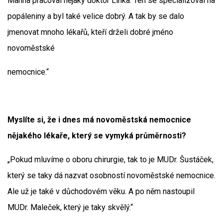
Manna pracoval nějaký doktor Linka. Ten se specializoval na
popáleniny a byl také velice dobrý. A tak by se dalo
jmenovat mnoho lékařů, kteří drželi dobré jméno
novoměstské
nemocnice.“
Myslíte si, že i dnes má novoměstská nemocnice
nějakého lékaře, který se vymyká průměrnosti?
„Pokud mluvíme o oboru chirurgie, tak to je MUDr. Šustáček,
který se taky dá nazvat osobností novoměstské nemocnice.
Ale už je také v důchodovém věku. A po něm nastoupil
MUDr. Maleček, který je taky skvělý.“