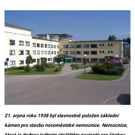
21. srpna roku 1938 byl slavnostně položen základní
kámen pro stavbu novoměstské nemocnice. Nemocnice,
která je dodnes jediným útočištěm pacientů pro širokou