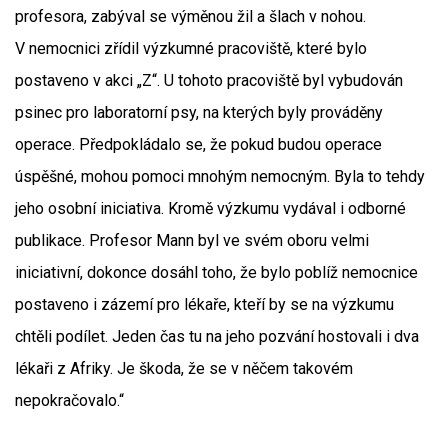
profesora, zabýval se výměnou žil a šlach v nohou.
V nemocnici zřídil výzkumné pracoviště, které bylo
postaveno v akci „Z“. U tohoto pracoviště byl vybudován
psinec pro laboratorní psy, na kterých byly prováděny
operace. Předpokládalo se, že pokud budou operace
úspěšné, mohou pomoci mnohým nemocným. Byla to tehdy
jeho osobní iniciativa. Kromě výzkumu vydával i odborné
publikace. Profesor Mann byl ve svém oboru velmi
iniciativní, dokonce dosáhl toho, že bylo poblíž nemocnice
postaveno i zázemí pro lékaře, kteří by se na výzkumu
chtěli podílet. Jeden čas tu na jeho pozvání hostovali i dva
lékaři z Afriky. Je škoda, že se v něčem takovém
nepokračovalo.“