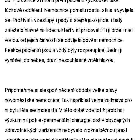
od 1. prosince si mohli první pacienti vyzkoušet také
lůžkové oddělení. Nemocnice pomalu rostla, sílila a vyvíjela
se. Prožívala vzestupy i pády a stejně jako jinde, i tady
záleželo hlavně na lidech, kteří v ní pracovali. Ti jí drželi nad
vodou, od jejich činnosti se odvíjela pověst nemocnice.
Reakce pacientů jsou a vždy byly rozporuplné. Jedni ji
vynášeli do nebes, druzí nesouhlasně vrtěli hlavou.
Připomeňme si alespoň některá období velké slávy
novoměstské nemocnice. Tak například velmi zajímavá pro
ni byla léta sedmdesátá. V této době zde totiž probíhal
výzkum na poli experimentální chirurgie, což v obyčejných
zdravotnických zařízeních nebývalo zrovna běžnou praxí.