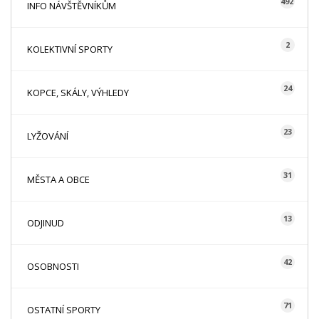
492
INFO NÁVŠTĚVNÍKŮM
2
KOLEKTIVNÍ SPORTY
24
KOPCE, SKÁLY, VÝHLEDY
23
LYŽOVÁNÍ
31
MĚSTA A OBCE
13
ODJINUD
42
OSOBNOSTI
71
OSTATNÍ SPORTY