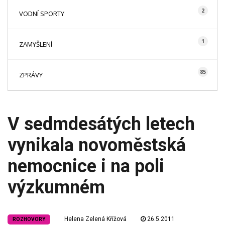
2
VODNÍ SPORTY
1
ZAMYŠLENÍ
85
ZPRÁVY
V sedmdesátých letech
vynikala novoměstská
nemocnice i na poli
výzkumném
Helena Zelená Křížová
26.5.2011
ROZHOVORY