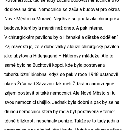
Novoměšťáci, tak se tady začala budovat nemocnice a to
doslova na drnu. Nemocnice se začala budovat pro okres
Nové Město na Moravě. Nejdříve se postavila chirurgická
budova, která byla menší než dnes. A pak interna.
V chirurgickém pavilonu bylo i ženské a dětské oddělení.
Zajímavostí je, že v době války sloužil chirurgický pavilon
jako ubytovna Hitlerjugend – Hitlerovy mládeže. Ale to
samé bylo na Buchtově kopci, kde byla postavena
tuberkulózní léčebna. Když se pak v roce 1948 ustanovil
okres Žďár nad Sázavou, tak měli Žďáráci samozřejmě
zájem postavit si také nemocnici. Ale Nové Město si tu
svou nemocnici uhájilo. Jednak byla dobrá a pak by se na
druhou nemocnici, která by měla být postavena v téměř
těsné blízkosti, nesehnaly peníze. Takže je to tady jediná