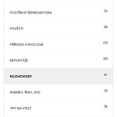
12
POSTŘEHY ŠÉFREDAKTORA
30
POVĚSTI
177
PŘÍRODA A EKOLOGIE
737
REPORTÁŽE
61
ROZHOVORY
14
RYBNÍKY, ŘEKY, ATD.
78
TIPY NA VÝLET