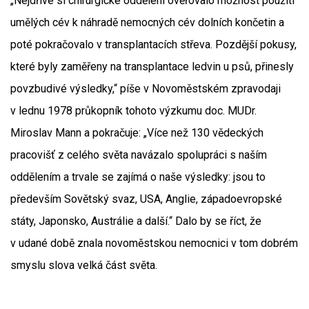
„Nejdříve si chirurgické oddělení ověřovalo možnost použití
umělých cév k náhradě nemocných cév dolních končetin a
poté pokračovalo v transplantacích střeva. Pozdější pokusy,
které byly zaměřeny na transplantace ledvin u psů, přinesly
povzbudivé výsledky,“ píše v Novoměstském zpravodaji
v lednu 1978 průkopník tohoto výzkumu doc. MUDr.
Miroslav Mann a pokračuje: „Více než 130 vědeckých
pracovišť z celého světa navázalo spolupráci s naším
oddělením a trvale se zajímá o naše výsledky: jsou to
především Sovětský svaz, USA, Anglie, západoevropské
státy, Japonsko, Austrálie a další.“ Dalo by se říct, že
v udané době znala novoměstskou nemocnici v tom dobrém
smyslu slova velká část světa.