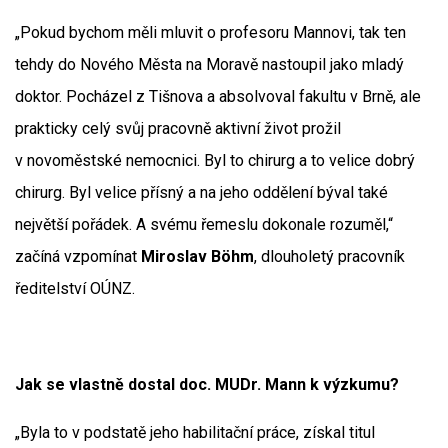
„Pokud bychom měli mluvit o profesoru Mannovi, tak ten
tehdy do Nového Města na Moravě nastoupil jako mladý
doktor. Pocházel z Tišnova a absolvoval fakultu v Brně, ale
prakticky celý svůj pracovně aktivní život prožil
v novoměstské nemocnici. Byl to chirurg a to velice dobrý
chirurg. Byl velice přísný a na jeho oddělení býval také
největší pořádek. A svému řemeslu dokonale rozuměl,“
začíná vzpomínat
Miroslav Böhm
, dlouholetý pracovník
ředitelství OÚNZ.
Jak se vlastně dostal doc. MUDr. Mann k výzkumu?
„Byla to v podstatě jeho habilitační práce, získal titul