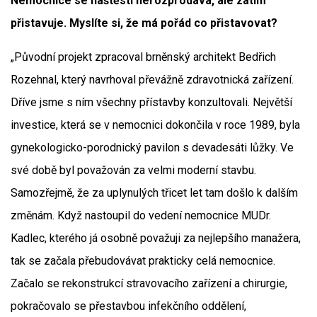
Nemocnice se naštěstí nerozprodává, ale zatím
přistavuje. Myslíte si, že má pořád co přistavovat?
„Původní projekt zpracoval brněnský architekt Bedřich
Rozehnal, který navrhoval převážně zdravotnická zařízení.
Dříve jsme s ním všechny přístavby konzultovali. Největší
investice, která se v nemocnici dokončila v roce 1989, byla
gynekologicko-porodnický pavilon s devadesáti lůžky. Ve
své době byl považován za velmi moderní stavbu.
Samozřejmě, že za uplynulých třicet let tam došlo k dalším
změnám. Když nastoupil do vedení nemocnice MUDr.
Kadlec, kterého já osobně považuji za nejlepšího manažera,
tak se začala přebudovávat prakticky celá nemocnice.
Začalo se rekonstrukcí stravovacího zařízení a chirurgie,
pokračovalo se přestavbou infekčního oddělení,