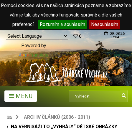
Pomocí cookies vás na našich stránkách poznáme a zobrazíme
vám je tak, aby všechno fungovalo správně a dle vašich
preferencí.
Rozumím a souhlasím
Nesouhlasím
09. 08.26
0
17:04
Powered by
Translate
MENU
ARCHIV ČLÁNKŮ (2006 - 2011)
NA VERNISÁŽI TO „VYHRÁLY“ DĚTSKÉ OBRÁZKY