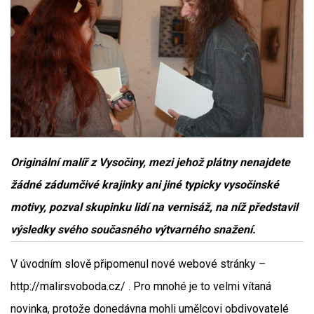
Originální malíř z Vysočiny, mezi jehož plátny nenajdete
žádné zádumčivé krajinky ani jiné typicky vysočinské
motivy, pozval skupinku lidí na vernisáž, na níž představil
výsledky svého současného výtvarného snažení.
V úvodním slově připomenul nové webové stránky –
http://malirsvoboda.cz/ . Pro mnohé je to velmi vítaná
novinka, protože donedávna mohli umělcovi obdivovatelé