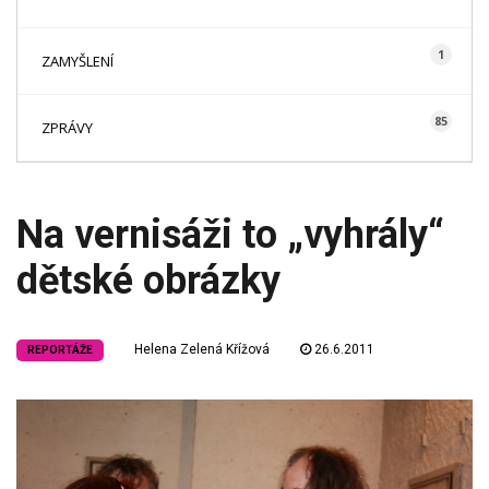
1
ZAMYŠLENÍ
85
ZPRÁVY
Na vernisáži to „vyhrály“
dětské obrázky
Helena Zelená Křížová
26.6.2011
REPORTÁŽE