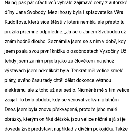
Na něj pak pár šťastlivců vyhrálo zajímavé ceny z autorské
dílny Jana Svobody. Mezi hosty byla i spisovatelka Věra
Rudolfová, která sice štěstí v loterii neměla, ale přesto tu
prožila příjemné odpoledne: „Já se s Janem Svobodou už
znám hodně dlouho. Seznámila jsem se s ním v době, kdy
jsem psala svou první knížku o osobnostech Vysočiny. Už
tehdy jsem za ním přijela jako za člověkem, na jehož
výstavách jsem několikrát byla. Tenkrát měl velice smělé
plány, svého času tady chtěl dělat dokonce větrnou
elektrárnu, ale z toho už asi sešlo. Nicméně mě s tím velice
zaujal. To bylo období, kdy se věnoval velkým plátnům.
Dnes jsem byla znovu překvapená, protože jeho malé
obrázky, kterým on říká dětské, jsou velice něžné a já si je
dovedu živě představit například v dívčím pokojíčku. Takže