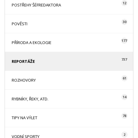
12
POSTŘEHY ŠÉFREDAKTORA
30
POVĚSTI
177
PŘÍRODA A EKOLOGIE
737
REPORTÁŽE
61
ROZHOVORY
14
RYBNÍKY, ŘEKY, ATD.
78
TIPY NA VÝLET
2
VODNÍ SPORTY