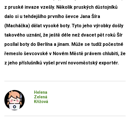
z pruské invaze vzešly. Několik pruských důstojníků
dalo si u tehdejšího prvního ševce Jana Šíra
(Macháčka) dělat vysoké boty. Tyto jeho výrobky došly
takového uznání, že ještě déle než dvacet pět roků Šír
posílal boty do Berlína a jinam. Může se tudíž počestné
řemeslo ševcovské v Novém Městě právem chlubiti, že
z jeho příslušníků vyšel první novoměstský exportér.
Helena
Zelená
Křížová