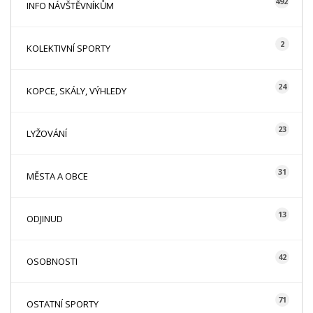
492
INFO NÁVŠTĚVNÍKŮM
2
KOLEKTIVNÍ SPORTY
24
KOPCE, SKÁLY, VÝHLEDY
23
LYŽOVÁNÍ
31
MĚSTA A OBCE
13
ODJINUD
42
OSOBNOSTI
71
OSTATNÍ SPORTY