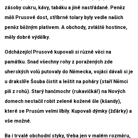
zásoby cukru, kávy, tabáku a jiné nastřádané. Peněz
měli Prusové dost, stříbrné tolary byly vedle našich
peněz běžným plativem. A obchody, zvláště hostince,
měly dobré výdělky.
Odcházející Prusové kupovali si různé věci na
památku. Snad všechny rohy z poražených zde
uherských volů putovaly do Německa, vojáci dávali si je
u drakslíře Šouba čistit a leštit na poháry (staří Němci
pili z rohů). Starý hančmochr (rukavičkář) na Nových
domech nestačil robit zelené kožené šle (kšandy),
které se Prusům velmi líbily. Kupovali dýmky (žďárky) a
vše možné.
Ba i trvalé obchodní styky, třeba jen v malém rozměru,