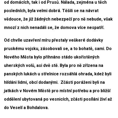
od domácích, tak i od Prusů. Nálada, zejména u těch
posledních, byla velmi dobrá. Těšili se na návrat
vědouce, že již žádných nebezpečí pro ně nebude, však
mnozí z nich nenadáli se, že domova více nespatří.
Od chvíle uzavření míru přestaly veškeré dodávky
pruskému vojsku, zásobovali se, a to bohatě, sami. Do
Nového Města bylo přihnáno stádo ukořistěných
uherských volů, asi dvě stě. Byla pro ně zřízena na
panských lukách u střelnice rozsáhlá ohrada, kdež byli
hlídáni lidmi, obcí dodanými. Zčásti poráženi byli na
jatkách v Novém Městě pro místní potřebu a pro bližší
oddělení ubytovaná po vesnicích, zčásti posíláni živí až
do Veselí a Bohdalova.