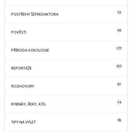
12
POSTŘEHY ŠÉFREDAKTORA
30
POVĚSTI
177
PŘÍRODA A EKOLOGIE
737
REPORTÁŽE
61
ROZHOVORY
14
RYBNÍKY, ŘEKY, ATD.
78
TIPY NA VÝLET