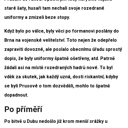
staré šaty, husaři tam nechali svoje rozedrané
uniformy a zmizeli beze stopy.
Když bylo po válce, byly věci po formanovi poslány do
Brna na vojenské velitelství. Toto nejen že odepřelo
zapraviti dovozné, ale poslalo obecnímu úřadu sprostý
dopis, že byly uniformy špatně ošetřeny, atd. Patrně
žádali asi na místě rozedraných hadrů nové. To byl
vděk za skutek, jak každý uzná, dosti riskantní; kdyby
se byli Prusové o tom dozvěděli, mohlo to špatně
dopadnout.
Po příměří
Po bitvě u Dubu nedošlo již krom menší srážky u