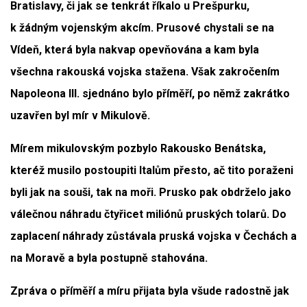
Bratislavy, či jak se tenkrát říkalo u Prešpurku,
k žádným vojenským akcím. Prusové chystali se na
Vídeň, která byla nakvap opevňována a kam byla
všechna rakouská vojska stažena. Však zakročením
Napoleona III. sjednáno bylo příměří, po němž zakrátko
uzavřen byl mír v Mikulově.
Mírem mikulovským pozbylo Rakousko Benátska,
kteréž musilo postoupiti Italům přesto, ač tito poraženi
byli jak na souši, tak na moři. Prusko pak obdrželo jako
válečnou náhradu čtyřicet miliónů pruských tolarů. Do
zaplacení náhrady zůstávala pruská vojska v Čechách a
na Moravě a byla postupně stahována.
Zpráva o příměří a míru přijata byla všude radostně jak