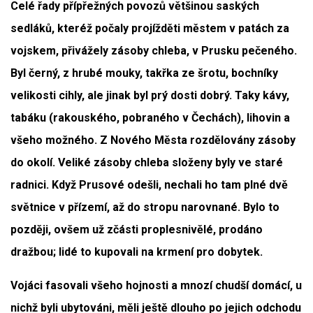
Celé řady přípřežných povozů většinou saských
sedláků, kteréž počaly projížděti městem v patách za
vojskem, přivážely zásoby chleba, v Prusku pečeného.
Byl černý, z hrubé mouky, takřka ze šrotu, bochníky
velikosti cihly, ale jinak byl prý dosti dobrý. Taky kávy,
tabáku (rakouského, pobraného v Čechách), lihovin a
všeho možného. Z Nového Města rozdělovány zásoby
do okolí. Veliké zásoby chleba složeny byly ve staré
radnici. Když Prusové odešli, nechali ho tam plné dvě
světnice v přízemí, až do stropu narovnané. Bylo to
později, ovšem už zčásti proplesnivělé, prodáno
dražbou; lidé to kupovali na krmení pro dobytek.
Vojáci fasovali všeho hojnosti a mnozí chudší domácí, u
nichž byli ubytováni, měli ještě dlouho po jejich odchodu