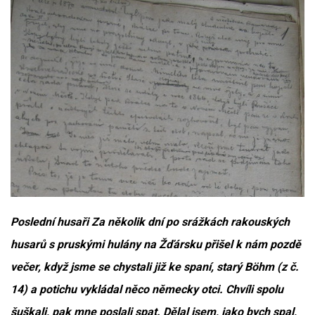
Poslední husaři Za několik dní po srážkách rakouských
husarů s pruskými hulány na Žďársku přišel k nám pozdě
večer, když jsme se chystali již ke spaní, starý Böhm (z č.
14) a potichu vykládal něco německy otci. Chvíli spolu
šuškali, pak mne poslali spat. Dělal jsem, jako bych spal,