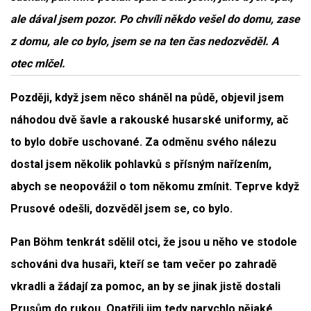
ale dával jsem pozor. Po chvíli někdo vešel do domu, zase
z domu, ale co bylo, jsem se na ten čas nedozvěděl. A
otec mlčel.
Později, když jsem něco sháněl na půdě, objevil jsem
náhodou dvě šavle a rakouské husarské uniformy, ač
to bylo dobře uschované. Za odměnu svého nálezu
dostal jsem několik pohlavků s přísným nařízením,
abych se neopovážil o tom někomu zmínit. Teprve když
Prusové odešli, dozvěděl jsem se, co bylo.
Pan Böhm tenkrát sdělil otci, že jsou u něho ve stodole
schováni dva husaři, kteří se tam večer po zahradě
vkradli a žádají za pomoc, an by se jinak jistě dostali
Prusům do rukou. Opatřili jim tedy narychlo nějaké