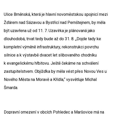
Ulice Brněnská, která je hlavní novoměstskou spojnicí mezi
Žďárem nad Sázavou a Bystřicí nad Pernštejnem, by měla
být uzavřena už od 11. 7. Uzavírka je plánovaná jako
dlouhodobá, trvat tedy bude až do 31. 8. „Dojde tady ke
kompletní výměně infrastruktury, rekonstrukci povrchu
silnice a k výstavbě dvacet let slibovaného chodníku
k evangelickému hřbitovu. Ještě čekáme na schválení
zastupitelstvem. Objížďka by měla vést přes Novou Ves u
Nového Města na Moravě a Křídla,“ vysvětluje Michal
Šmarda.
Dopravní omezení v obcích Pohledec a Maršovice má na