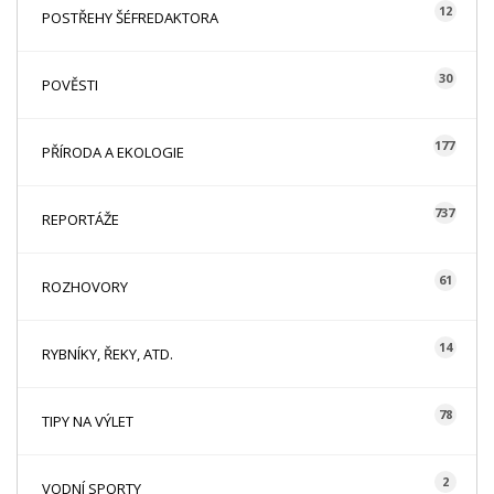
12
POSTŘEHY ŠÉFREDAKTORA
30
POVĚSTI
177
PŘÍRODA A EKOLOGIE
737
REPORTÁŽE
61
ROZHOVORY
14
RYBNÍKY, ŘEKY, ATD.
78
TIPY NA VÝLET
2
VODNÍ SPORTY