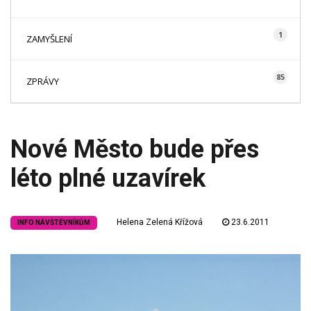
1
ZAMYŠLENÍ
85
ZPRÁVY
Nové Město bude přes
léto plné uzavírek
Helena Zelená Křížová
23.6.2011
INFO NÁVŠTĚVNÍKŮM