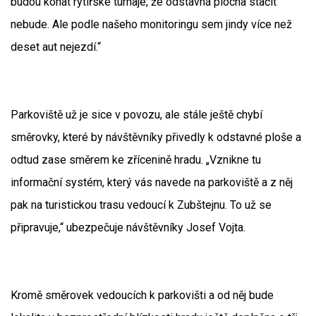
budou konat rytířské turnaje, že odstavná plocha stačit
nebude. Ale podle našeho monitoringu sem jindy více než
deset aut nejezdí.“
Parkoviště už je sice v povozu, ale stále ještě chybí
směrovky, které by návštěvníky přivedly k odstavné ploše a
odtud zase směrem ke zřícenině hradu. „Vznikne tu
informační systém, který vás navede na parkoviště a z něj
pak na turistickou trasu vedoucí k Zubštejnu. To už se
připravuje,“ ubezpečuje návštěvníky Josef Vojta.
Kromě směrovek vedoucích k parkovišti a od něj bude