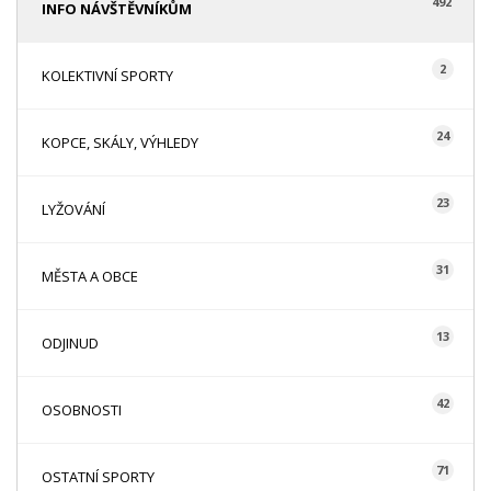
492
INFO NÁVŠTĚVNÍKŮM
2
KOLEKTIVNÍ SPORTY
24
KOPCE, SKÁLY, VÝHLEDY
23
LYŽOVÁNÍ
31
MĚSTA A OBCE
13
ODJINUD
42
OSOBNOSTI
71
OSTATNÍ SPORTY