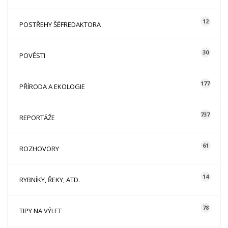
12
POSTŘEHY ŠÉFREDAKTORA
30
POVĚSTI
177
PŘÍRODA A EKOLOGIE
737
REPORTÁŽE
61
ROZHOVORY
14
RYBNÍKY, ŘEKY, ATD.
78
TIPY NA VÝLET