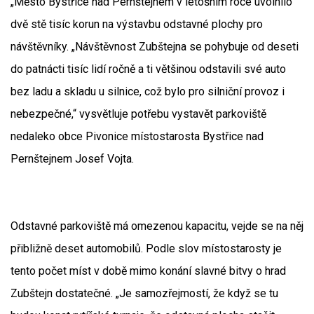
„Město Bystřice nad Pernštejnem v letošním roce uvolnilo
dvě stě tisíc korun na výstavbu odstavné plochy pro
návštěvníky. „Návštěvnost Zubštejna se pohybuje od deseti
do patnácti tisíc lidí ročně a ti většinou odstavili své auto
bez ladu a skladu u silnice, což bylo pro silniční provoz i
nebezpečné,“ vysvětluje potřebu vystavět parkoviště
nedaleko obce Pivonice místostarosta Bystřice nad
Pernštejnem Josef Vojta.
Odstavné parkoviště má omezenou kapacitu, vejde se na něj
přibližně deset automobilů. Podle slov místostarosty je
tento počet míst v době mimo konání slavné bitvy o hrad
Zubštejn dostatečné. „Je samozřejmostí, že když se tu