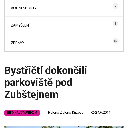
2
VODNÍ SPORTY
1
ZAMYŠLENÍ
85
ZPRÁVY
Bystřičtí dokončili
parkoviště pod
Zubštejnem
Helena Zelená Křížová
24.6.2011
INFO NÁVŠTĚVNÍKŮM