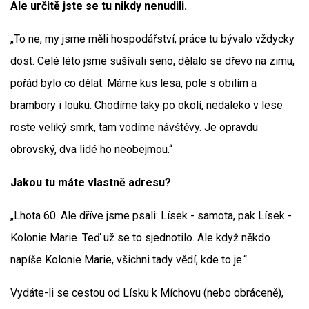
Ale určitě jste se tu nikdy nenudili.
„To ne, my jsme měli hospodářství, práce tu bývalo vždycky
dost. Celé léto jsme sušívali seno, dělalo se dřevo na zimu,
pořád bylo co dělat. Máme kus lesa, pole s obilím a
brambory i louku. Chodíme taky po okolí, nedaleko v lese
roste veliký smrk, tam vodíme návštěvy. Je opravdu
obrovský, dva lidé ho neobejmou.“
Jakou tu máte vlastně adresu?
„Lhota 60. Ale dříve jsme psali: Lísek - samota, pak Lísek -
Kolonie Marie. Teď už se to sjednotilo. Ale když někdo
napíše Kolonie Marie, všichni tady vědí, kde to je.“
Vydáte-li se cestou od Lísku k Míchovu (nebo obráceně),