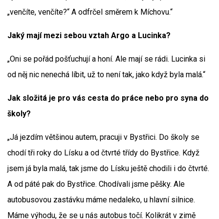
„venčíte, venčíte?“ A odfrčel směrem k Míchovu.“
Jaký mají mezi sebou vztah Argo a Lucinka?
„Oni se pořád pošťuchují a honí. Ale mají se rádi. Lucinka si
od něj nic nenechá líbit, už to není tak, jako když byla malá.“
Jak složitá je pro vás cesta do práce nebo pro syna do
školy?
„Já jezdím většinou autem, pracuji v Bystřici. Do školy se
chodí tři roky do Lísku a od čtvrté třídy do Bystřice. Když
jsem já byla malá, tak jsme do Lísku ještě chodili i do čtvrté.
A od páté pak do Bystřice. Chodívali jsme pěšky. Ale
autobusovou zastávku máme nedaleko, u hlavní silnice.
Máme výhodu, že se u nás autobus točí. Kolikrát v zimě