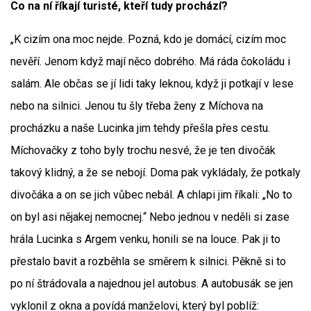
Co na ní říkají turisté, kteří tudy prochází?
„K cizím ona moc nejde. Pozná, kdo je domácí, cizím moc
nevěří. Jenom když mají něco dobrého. Má ráda čokoládu i
salám. Ale občas se jí lidi taky leknou, když ji potkají v lese
nebo na silnici. Jenou tu šly třeba ženy z Míchova na
procházku a naše Lucinka jim tehdy přešla přes cestu.
Míchovačky z toho byly trochu nesvé, že je ten divočák
takový klidný, a že se nebojí. Doma pak vykládaly, že potkaly
divočáka a on se jich vůbec nebál. A chlapi jim říkali: „No to
on byl asi nějakej nemocnej.“ Nebo jednou v neděli si zase
hrála Lucinka s Argem venku, honili se na louce. Pak ji to
přestalo bavit a rozběhla se směrem k silnici. Pěkně si to
po ní štrádovala a najednou jel autobus. A autobusák se jen
vyklonil z okna a povídá manželovi, který byl poblíž: