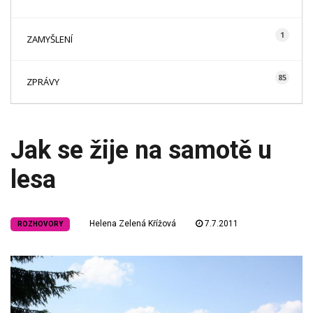
1
ZAMYŠLENÍ
85
ZPRÁVY
Jak se žije na samotě u
lesa
Helena Zelená Křížová
7.7.2011
ROZHOVORY