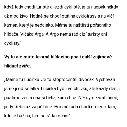
když tady chodí turisté a jezdí cyklisté, je tu naopak někdy
až moc živo. Hodně se chodí ptát na cyklotrasy a na vlčí
kámen, který je nedaleko. Máme tu naštěstí pořádného
hlídače. Vlčáka Arga. A Argo nemá rád cizí turisty ani
cyklisty.“
Vy tu ale máte kromě hlídacího psa i další zajímavé
hlídací zvíře.
„Máme tu Lucinku. Je to stoprocentní divočák. Vychovali
jsme ji od selátka. Lucinka bydlí ve chlívku, ale každý den ji
pustíme ven a ona si běhá, kam chce. Někdy se vrátí hned,
jindy třeba až za půl dne. Hrozně ráda chodí do lesa, tam,
kde je bažina, tam se ráda rochní.“