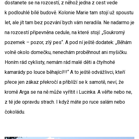
dostanete se na rozcestí, z něhož jedna z cest vede
k podlouhlé bílé budově. Kolonie Marie tam stojí už spoustu
let, ale jít tam bez pozvání bych vám neradila. Ne nadarmo je
na rozcestí připevněna cedule, na které stojí: „Soukromý
pozemek – pozor, zlý pes“. A pod ní ještě dodatek: „Běhám
volně okolo domečku, nenechám proběhnout ani myšičku.
Honím rád cyklisty, nemám rád malé děti a čtyřnohé
kamarády po louce běhající!!!“ A to ještě odvážlivci, kteří
přece jen zákaz překročí a přiblíží se k samotě, neví, že
kromě Arga se na ně může vyřítit i Lucinka. A věřte nebo ne,
z té jde opravdu strach. I když máte po ruce salám nebo
čokoládu.