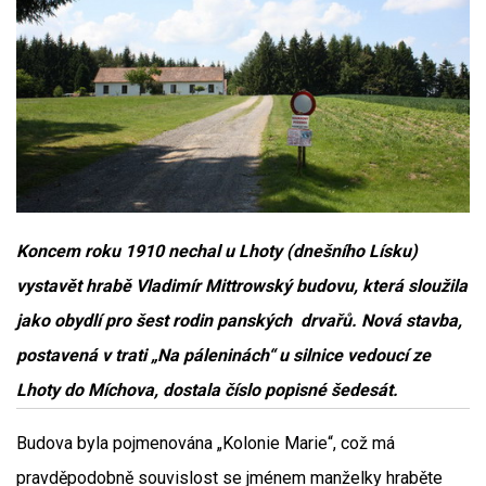
Koncem roku 1910 nechal u Lhoty (dnešního Lísku)
vystavět hrabě Vladimír Mittrowský budovu, která sloužila
jako obydlí pro šest rodin panských drvařů. Nová stavba,
postavená v trati „Na páleninách“ u silnice vedoucí ze
Lhoty do Míchova, dostala číslo popisné šedesát.
Budova byla pojmenována „Kolonie Marie“, což má
pravděpodobně souvislost se jménem manželky hraběte