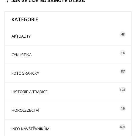
JAK SE ŽIJE NA SAMOTĚ U LESA
KATEGORIE
48
AKTUALITY
16
CYKLISTIKA
87
FOTOGRAFICKY
128
HISTORIE A TRADICE
16
HOROLEZECTVÍ
492
INFO NÁVŠTĚVNÍKŮM