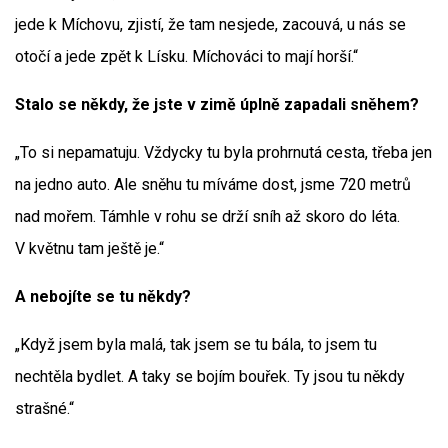
jede k Míchovu, zjistí, že tam nesjede, zacouvá, u nás se
otočí a jede zpět k Lísku. Míchováci to mají horší.“
Stalo se někdy, že jste v zimě úplně zapadali sněhem?
„To si nepamatuju. Vždycky tu byla prohrnutá cesta, třeba jen
na jedno auto. Ale sněhu tu míváme dost, jsme 720 metrů
nad mořem. Támhle v rohu se drží sníh až skoro do léta.
V květnu tam ještě je.“
A nebojíte se tu někdy?
„Když jsem byla malá, tak jsem se tu bála, to jsem tu
nechtěla bydlet. A taky se bojím bouřek. Ty jsou tu někdy
strašné.“