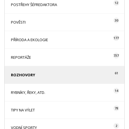
12
POSTŘEHY ŠÉFREDAKTORA
30
POVĚSTI
177
PŘÍRODA A EKOLOGIE
737
REPORTÁŽE
61
ROZHOVORY
14
RYBNÍKY, ŘEKY, ATD.
78
TIPY NA VÝLET
2
VODNÍ SPORTY