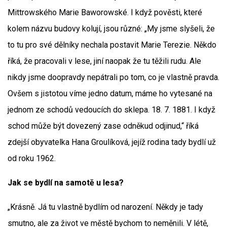
Mittrowského Marie Baworowské. I když pověsti, které
kolem názvu budovy kolují, jsou různé: „My jsme slyšeli, že
to tu pro své dělníky nechala postavit Marie Terezie. Někdo
říká, že pracovali v lese, jiní naopak že tu těžili rudu. Ale
nikdy jsme doopravdy nepátrali po tom, co je vlastně pravda.
Ovšem s jistotou víme jedno datum, máme ho vytesané na
jednom ze schodů vedoucích do sklepa. 18. 7. 1881. I když
schod může být dovezený zase odněkud odjinud,“ říká
zdejší obyvatelka Hana Groulíková, jejíž rodina tady bydlí už
od roku 1962.
Jak se bydlí na samotě u lesa?
„Krásně. Já tu vlastně bydlím od narození. Někdy je tady
smutno, ale za život ve městě bychom to neměnili. V létě,