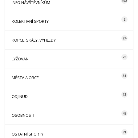
492
INFO NÁVŠTĚVNÍKŮM
2
KOLEKTIVNÍ SPORTY
24
KOPCE, SKÁLY, VÝHLEDY
23
LYŽOVÁNÍ
31
MĚSTA A OBCE
13
ODJINUD
42
OSOBNOSTI
71
OSTATNÍ SPORTY