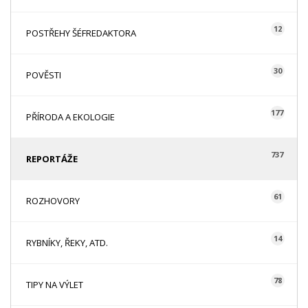
12
POSTŘEHY ŠÉFREDAKTORA
30
POVĚSTI
177
PŘÍRODA A EKOLOGIE
737
REPORTÁŽE
61
ROZHOVORY
14
RYBNÍKY, ŘEKY, ATD.
78
TIPY NA VÝLET