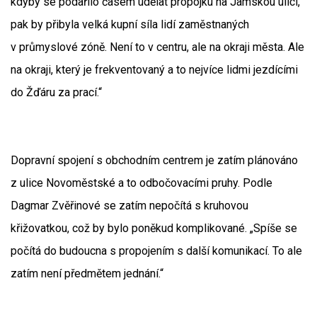
kdyby se podařilo časem udělat propojku na Jamskou ulici,
pak by přibyla velká kupní síla lidí zaměstnaných
v průmyslové zóně. Není to v centru, ale na okraji města. Ale
na okraji, který je frekventovaný a to nejvíce lidmi jezdícími
do Žďáru za prací.“
Dopravní spojení s obchodním centrem je zatím plánováno
z ulice Novoměstské a to odbočovacími pruhy. Podle
Dagmar Zvěřinové se zatím nepočítá s kruhovou
křižovatkou, což by bylo poněkud komplikované. „Spíše se
počítá do budoucna s propojením s další komunikací. To ale
zatím není předmětem jednání.“