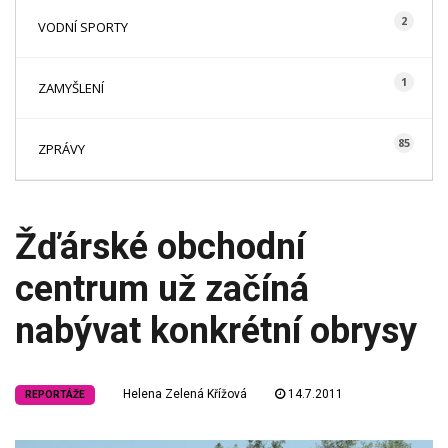
2
VODNÍ SPORTY
1
ZAMYŠLENÍ
85
ZPRÁVY
Žďárské obchodní
centrum už začíná
nabývat konkrétní obrysy
Helena Zelená Křížová
14.7.2011
REPORTÁŽE