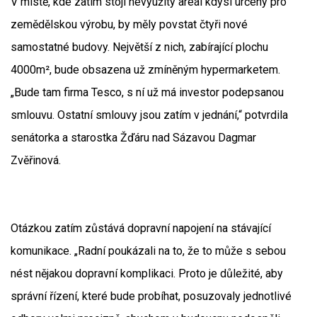
V místě, kde zatím stojí nevyužitý areál kdysi určený pro
zemědělskou výrobu, by měly povstat čtyři nové
samostatné budovy. Největší z nich, zabírající plochu
4000m², bude obsazena už zmíněným hypermarketem.
„Bude tam firma Tesco, s ní už má investor podepsanou
smlouvu. Ostatní smlouvy jsou zatím v jednání,“ potvrdila
senátorka a starostka Žďáru nad Sázavou Dagmar
Zvěřinová.
Otázkou zatím zůstává dopravní napojení na stávající
komunikace. „Radní poukázali na to, že to může s sebou
nést nějakou dopravní komplikaci. Proto je důležité, aby
správní řízení, které bude probíhat, posuzovaly jednotlivé