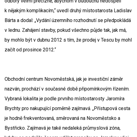
odbory velmi precizně, abychom v budoucnu nedospěli
k nějakým komplikacím,“ uvedl druhý místostarosta Ladislav
Bárta a dodal: „Vydání územního rozhodnutí se předpokládá
v lednu. Zahájení stavby, pokud všechno půjde tak, jak má,
by mohlo být v dubnu 2012 s tím, že prodej v Tescu by mohl
začít od prosince 2012.“
Obchodní centrum Novoměstská, jak je investiční záměr
nazván, prochází v současné době připomínkovým řízením.
Vybraná lokalita je podle prvního místostarosty Jaromíra
Brychty pro nakupující poměrně zajímavá. „Přístupová cesta
je hodně frekventovaná, směrovaná na Novoměstsko a
Bystřicko. Zajímavá je také nedaleká průmyslová zóna,