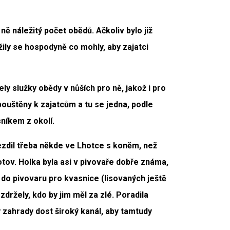
ně náležitý počet obědů. Ačkoliv bylo již
ly se hospodyně co mohly, aby zajatci
ly služky obědy v nůších pro ně, jakož i pro
pouštěny k zajatcům a tu se jedna, podle
níkem z okolí.
í jezdil třeba někde ve Lhotce s koněm, než
otov. Holka byla asi v pivovaře dobře známa,
o do pivovaru pro kvasnice (lisovaných ještě
držely, kdo by jim měl za zlé. Poradila
zahrady dost široký kanál, aby tamtudy