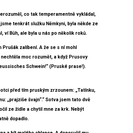
 nerozuměl, co tak temperamentně vykládal,
i jsme tenkrát služku Němkyni, byla někde ze
, ví Bůh, ale byla u nás po několik roků.
n Prušák zalíbení. A že se s ní mohl
 nechtěla moc rozumět, a když Prusovy
„Preussisches Schwein!“ (Pruské prase!).
 otci před tím pruským zrzounem: „Tatínku,
u: „prajziše švajn“.“ Sotva jsem tato dvě
čil ze židle a chytil mne za krk. Nebýt
atně dopadlo.
ina a bít malého chlapce. A doporučil mu,