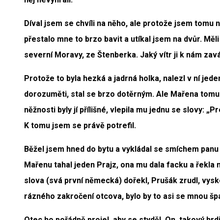
Díval jsem se chvíli na něho, ale protože jsem tomu
přestalo mne to brzo bavit a utíkal jsem na dvůr. Měl
severní Moravy, ze Štenberka. Jaký vítr ji k nám zavál
Protože to byla hezká a jadrná holka, nalezl v ní jede
dorozuměti, stal se brzo dotěrným. Ale Mařena tomu
něžnosti byly jí přílišné, vlepila mu jednu se slovy: 
K tomu jsem se právě potrefil.
Běžel jsem hned do bytu a vykládal se smíchem panu
Mařenu tahal jeden Prajz, ona mu dala facku a řekla m
slova (svá první německá) dořekl, Prušák zrudl, vysko
rázného zakročení otcova, bylo by to asi se mnou šp
Otec ho pořádně projel, aby se styděl. On, takový hrd