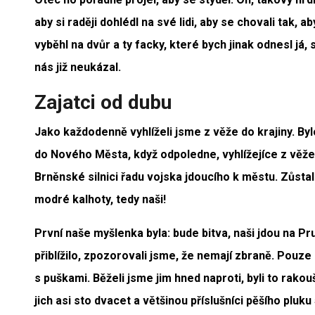
aby si raději dohlédl na své lidi, aby se chovali tak,
vyběhl na dvůr a ty facky, které bych jinak odnesl já, 
nás již neukázal.
Zajatci od dubu
Jako každodenně vyhlíželi jsme z věže do krajiny. Byl
do Nového Města, když odpoledne, vyhlížejíce z věže,
Brněnské silnici řadu vojska jdoucího k městu. Zůstal
modré kalhoty, tedy naši!
První naše myšlenka byla: bude bitva, naši jdou na Pru
přiblížilo, zpozorovali jsme, že nemají zbraně. Pouze
s puškami. Běželi jsme jim hned naproti, byli to rakou
jich asi sto dvacet a většinou příslušníci pěšího pluku