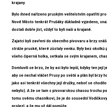
krajany.
Bylo ihned nařízeno pruským velitelstvím opatřiti pro 
Nové Město tenkrát Prušáky důkladně vyjedeno, snaži
dostali dobře jíst, vždyť to byli naši a krajané.
Zajatci byli zavřeni do obecního pivovaru a brzy snáše
stráže pruské, které zůstaly venku. Byly bez okolků 
všeho čiperná holka, setkala se svým krajanem, chas
Domluvili se brzo, že by asi bylo lepší, kdyby ten jej
aby se nechal vláčet Prusy po světě a plán byl brzy h
jako asi tenkrát všechny její družky, neboť se chodil
nebylo). A že se tam s pivovarskou chasou trochu poz
tomu svému chasníkovi, že je do sousední Vodičkovy 
prolezl, a že mu už dál pomůže.