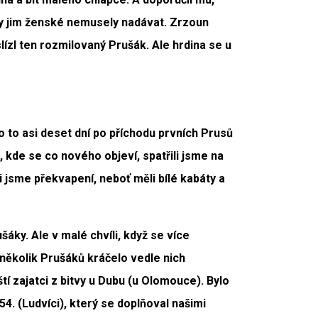
 aby jim ženské nemusely nadávat. Zrzoun
slízl ten rozmilovaný Prušák. Ale hrdina se u
o to asi deset dní po příchodu prvních Prusů
 kde se co nového objeví, spatřili jsme na
i jsme překvapení, neboť měli bílé kabáty a
šáky. Ale v malé chvíli, když se více
 několik Prušáků kráčelo vedle nich
ští zajatci z bitvy u Dubu (u Olomouce). Bylo
 54. (Ludvíci), který se doplňoval našimi