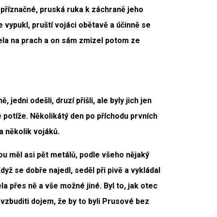
je příznačné, pruská ruka k záchraně jeho
e vypukl, pruští vojáci obětavě a účinně se
ela na prach a on sám zmizel potom ze
edni odešli, druzí přišli, ale byly jich jen
é potíže. Několikátý den po příchodu prvních
a několik vojáků.
ou měl asi pět metálů, podle všeho nějaký
Když se dobře najedl, seděl při pivě a vykládal
ela přes ně a vše možné jiné. Byl to, jak otec
 vzbuditi dojem, že by to byli Prusové bez