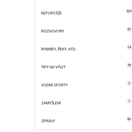
737
REPORTÁŽE
61
ROZHOVORY
14
RYBNÍKY, ŘEKY, ATD.
78
TIPY NA VÝLET
2
VODNÍ SPORTY
1
ZAMYŠLENÍ
85
ZPRÁVY