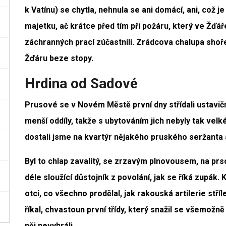
k Vatínu) se chytla, nehnula se ani domácí, ani, což 
majetku, ač krátce před tím při požáru, který ve Žďář
záchranných prací zúčastnili. Zrádcova chalupa shoř
Žďáru beze stopy.
Hrdina od Sadové
Prusové se v Novém Městě první dny střídali ustavičně, j
menší oddíly, takže s ubytováním jich nebyly tak velk
dostali jsme na kvartýr nějakého pruského seržanta 
Byl to chlap zavalitý, se zrzavým plnovousem, na prs
déle sloužící důstojník z povolání, jak se říká zupák. 
otci, co všechno prodělal, jak rakouská artilerie stříl
říkal, chvastoun první třídy, který snažil se všemožně
něj nevyhráli.