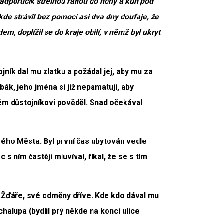
adporučík střelnou ranou do nohy a kůň pod
kde strávil bez pomoci asi dva dny doufaje, že
, doplížil se do kraje obilí, v němž byl ukryt
ník dal mu zlatku a požádal jej, aby mu za
ebák, jeho jména si již nepamatuji, aby
ném důstojníkovi pověděl. Snad očekával
vého Města. Byl první čas ubytován vedle
s ním častěji mluvíval, říkal, že se s tím
e Žďáře, své odměny dříve. Kde kdo dával mu
halupa (bydlil prý někde na konci ulice