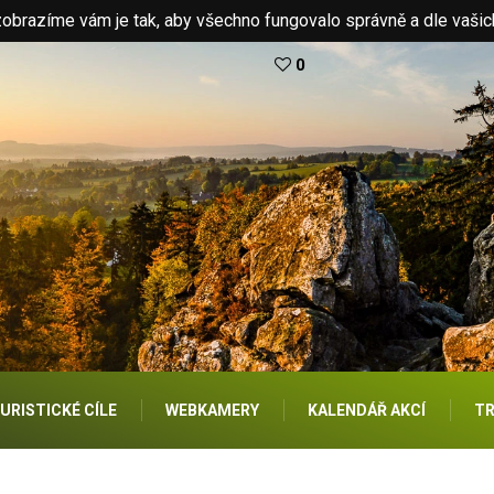
brazíme vám je tak, aby všechno fungovalo správně a dle vašic
0
URISTICKÉ CÍLE
WEBKAMERY
KALENDÁŘ AKCÍ
TR