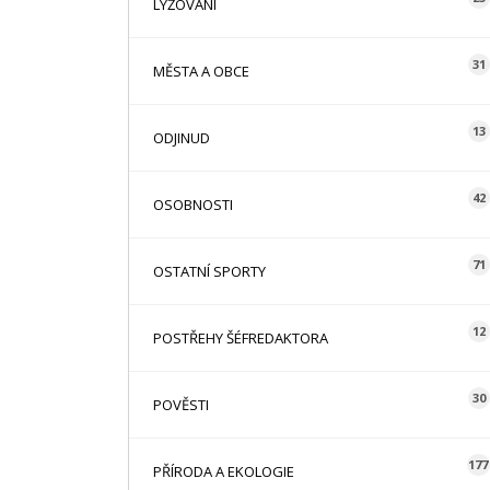
LYŽOVÁNÍ
31
MĚSTA A OBCE
13
ODJINUD
42
OSOBNOSTI
71
OSTATNÍ SPORTY
12
POSTŘEHY ŠÉFREDAKTORA
30
POVĚSTI
177
PŘÍRODA A EKOLOGIE