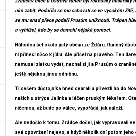
ZrádceV bitce u Ostrova raněn byl rakouský husarský n
ním zabit. Podařilo se mu schovati se ve vysokém žitě, 
se mu snad přece podaří Prusům uniknouti. Trápen hladem
a vyhlížel, kde by se domohl nějaké pomoci.
Náhodou šel okolo jistý občan ze Žďáru. Raněný důstoj
ni přinesl něco k jídlu. Ale přišel na pravého. Ten dar
nemusel zlatku vydat, nechal si ji a Prusům o zraně
ještě nějakou jinou odměnu.
Ti ovšem důstojníka hned sebrali a přivezli ho do No
našich u strýce Jelínka a léčen pruským lékařem. Otec 
ničemou, až bude po válce, vypořádá, jak náleží.
Ale nedošlo k tomu. Zrádce došel, jak vypravovali v
své opovržení najevo, a když několik dní potom jeho c