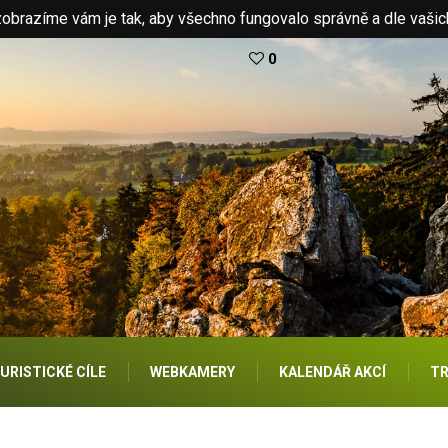
brazíme vám je tak, aby všechno fungovalo správně a dle vašic
0
URISTICKÉ CÍLE
WEBKAMERY
KALENDÁŘ AKCÍ
TR