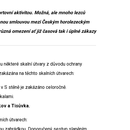
ortovní aktivitou. Možná, ale mnoho lezců
třenou smlouvou mezi Českým horolezeckým
zná omezení ať již časová tak i úplné zákazy
jsou některé skalní útvary z důvodu ochrany
 zakázána na těchto skalních útvarech:
 v S stěně je zakázáno celoročně.
kalami.
ov a Tisůvka.
ních útvarech:
ou zahrádkou. Doporučený sestup slaněním.