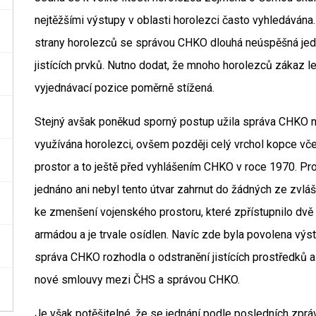
nejtěžšími výstupy v oblasti horolezci často vyhledávána.
strany horolezců se správou CHKO dlouhá neúspěšná jedn
jistících prvků. Nutno dodat, že mnoho horolezců zákaz le
vyjednávací pozice poměrně stížená.
Stejný avšak poněkud sporný postup užila správa CHKO na
využívána horolezci, ovšem později celý vrchol kopce vče
prostor a to ještě před vyhlášením CHKO v roce 1970. Pro
jednáno ani nebyl tento útvar zahrnut do žádných ze zvlá
ke zmenšení vojenského prostoru, které zpřístupnilo dvě s
armádou a je trvale osídlen. Navíc zde byla povolena výs
správa CHKO rozhodla o odstranění jistících prostředků 
nové smlouvy mezi ČHS a správou CHKO.
Je však potěšitelné, že se jednání podle posledních zprá