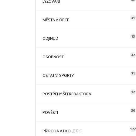
LYŽOVÁNÍ
31
MĚSTA A OBCE
13
ODJINUD
42
OSOBNOSTI
71
OSTATNÍ SPORTY
12
POSTŘEHY ŠÉFREDAKTORA
30
POVĚSTI
177
PŘÍRODA A EKOLOGIE