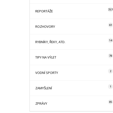
737
REPORTÁŽE
61
ROZHOVORY
14
RYBNÍKY, ŘEKY, ATD.
78
TIPY NA VÝLET
2
VODNÍ SPORTY
1
ZAMYŠLENÍ
85
ZPRÁVY