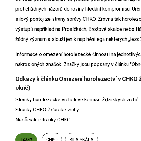
protichůdných názorů do roviny hledání kompromisu. Určitě
silový postoj ze strany správy CHKO. Zrovna tak horolezc
výstupů například na Prosíčkách, Brožově skalce nebo Há
žádný význam a slouží jen k naplnění ega některých „lezců
Informace o omezení horolezecké činnosti na jednotlivých
nakreslených značek. Značky jsou popsány v článku "Obn
Odkazy k článku Omezení horolezectví v CHKO Žď
okně)
Stránky horolezecké vrcholové komise Žďárských vrchů
Stránky CHKO Žďárské vrchy
Neoficiální stránky CHKO
TAGY
CHKO
BÍLA SKÁLA