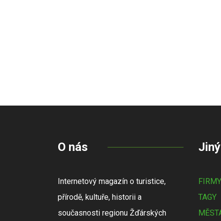
O nás
Jiný
Internetový magazín o turistice,
FIRM
přírodě, kultuře, historii a
TAGY
současnosti regionu Žďárských
MĚSTA