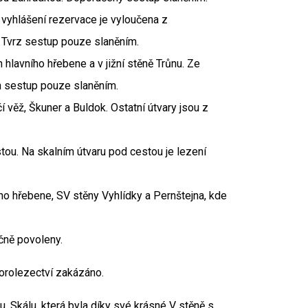
vyhlášení rezervace je vyloučena z
 Tvrz sestup pouze slaněním.
hlavního hřebene a v jižní stěně Trůnu. Ze
n sestup pouze slaněním.
í věž, Škuner a Buldok. Ostatní útvary jsou z
tou. Na skalním útvaru pod cestou je lezení
o hřebene, SV stěny Vyhlídky a Pernštejna, kde
čně povoleny.
orolezectví zakázáno.
. Skálu, která byla díky své krásné V stěně s