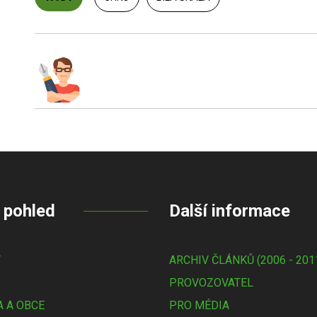
 pohled
Další informace
Y
ARCHIV ČLÁNKŮ (2006 - 201
PROVOZOVATEL
 A OBCE
PRO MÉDIA