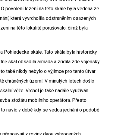
 O povolení lezení na této skále byla vedena ze
ání, která vyvrcholila odstraněním osazených
zení na této lokalitě porušovalo, čímž byla
 Pohledecké skále. Tato skála byla historicky
tně skal obsadila armáda a zřídila zde vojenský
to také nikdy nebylo o výjimce pro tento útvar
ště chráněných území. V minulých letech došlo
kalní věže. Vrchol je také nadále využíván
tavba stožáru mobilního operátora. Přesto
a to navíc v době kdy se vedou jednání o podobě
v přesouvají z roviny dvou vyhrocených