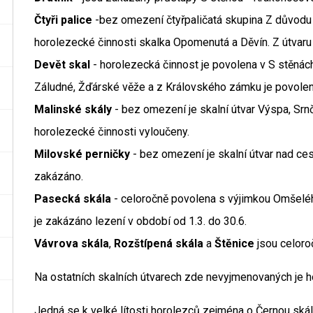
Čtyři palice
-bez omezení čtyřpaličatá skupina Z důvodu 
horolezecké činnosti skalka Opomenutá a Děvín. Z útvaru
Devět skal
- horolezecká činnost je povolena v S stěnách 
Záludné, Žďárské věže a z Královského zámku je povole
Malinské skály
- bez omezení je skalní útvar Výspa, Srnč
horolezecké činnosti vyloučeny.
Milovské perničky
- bez omezení je skalní útvar nad ces
zakázáno.
Pasecká skála
- celoročně povolena s výjimkou Omšeléh
je zakázáno lezení v období od 1.3. do 30.6.
Vávrova skála
,
Rozštípená skála
a
Štěnice
jsou celoro
Na ostatních skalních útvarech zde nevyjmenovaných je h
Jedná se k velké lítosti horolezců zejména o Černou skálu