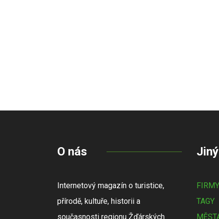
O nás
Jiný
Internetový magazín o turistice,
FIRM
přírodě, kultuře, historii a
TAGY
současnosti regionu Žďárských
MĚSTA