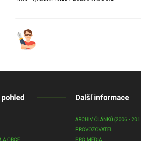
 pohled
Další informace
Y
ARCHIV ČLÁNKŮ (2006 - 201
PROVOZOVATEL
 A OBCE
PRO MÉDIA