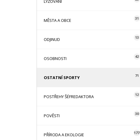
LYŽOVÁNÍ
31
MĚSTA A OBCE
13
ODJINUD
42
OSOBNOSTI
71
OSTATNÍ SPORTY
12
POSTŘEHY ŠÉFREDAKTORA
30
POVĚSTI
177
PŘÍRODA A EKOLOGIE