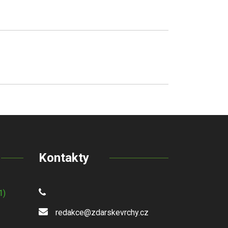
Kontakty
1)
redakce@zdarskevrchy.cz