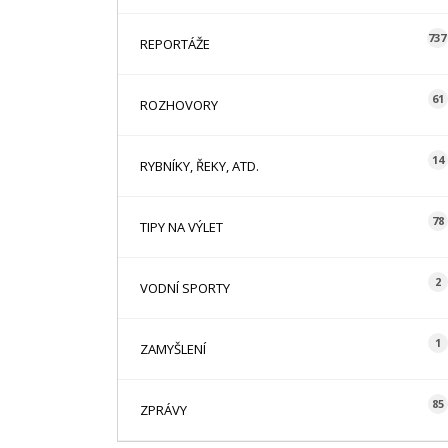
737
REPORTÁŽE
61
ROZHOVORY
14
RYBNÍKY, ŘEKY, ATD.
78
TIPY NA VÝLET
2
VODNÍ SPORTY
1
ZAMYŠLENÍ
85
ZPRÁVY