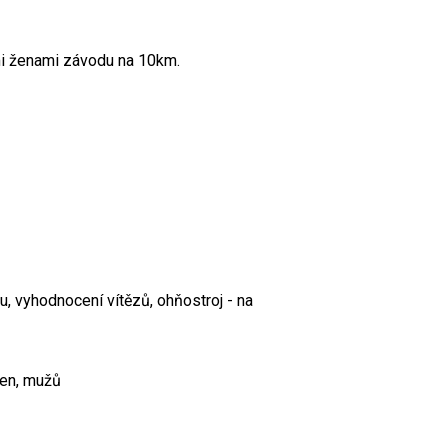
i ženami závodu na 10km.
ru, vyhodnocení vítězů, ohňostroj - na
 žen, mužů