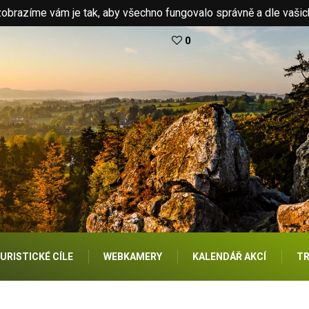
brazíme vám je tak, aby všechno fungovalo správně a dle vašic
0
URISTICKÉ CÍLE
WEBKAMERY
KALENDÁŘ AKCÍ
TR