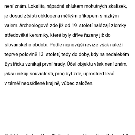
není znám. Lokalita, nápadná shlukem mohutných skalisek,
je dosud zčásti obklopena mělkým příkopem s nízkým
valem. Archeologové zde již od 19. století nalézají zlomky
středověké keramiky, které byly dříve řazeny již do
slovanského období. Podle nejnovější revize však náleží
teprve polovině 13. století, tedy do doby, kdy na nedalekém
Bystřicku vznikají první hrady. Účel objektu však není znám,
jaksi unikají souvislosti, proč byl zde, uprostřed lesů
v téměř neosídlené krajině, vůbec založen.