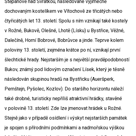
Štěpánově nad Svratkou, následované výjimečně
dochovaným kostelíkem ve Vítochově ze třicátých nebo
čtyřicátých let 13. století. Spolu s ním vznikají také kostely
v Rožné, Bukově, Olešné, Lhotě (Lísku) u Bystřice, Věžné,
Dalečíně, Horní Bobrové, Bobrůvce a jinde. Teprve kolem
poloviny 13. století, zejména krátce po ní, vznikají první
šlechtické hrady. Nejstarším je s největší pravděpodobností
Bukov, známý pod lidovým označení Lísek, který je těsně
následován skupinou hradů na Bystřicku (Aueršperk,
Pernštejn, Pyšolec, Kozlov). Do staršího horizontu náleží
také drobné, turisticky nepříliš atraktivní hrádky, stavěné
v polovině 13. století. Zde lze jmenovat hrádek u Rožné.
Stejně jako v případě osídlení i výskyt nejstarších památek
je spojen s přírodními podmínkami a nadmořskou výškou