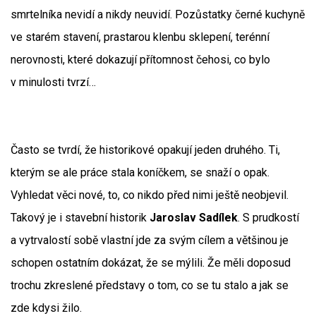
smrtelníka nevidí a nikdy neuvidí. Pozůstatky černé kuchyně
ve starém stavení, prastarou klenbu sklepení, terénní
nerovnosti, které dokazují přítomnost čehosi, co bylo
v minulosti tvrzí…
Často se tvrdí, že historikové opakují jeden druhého. Ti,
kterým se ale práce stala koníčkem, se snaží o opak.
Vyhledat věci nové, to, co nikdo před nimi ještě neobjevil.
Takový je i stavební historik
Jaroslav Sadílek
. S prudkostí
a vytrvalostí sobě vlastní jde za svým cílem a většinou je
schopen ostatním dokázat, že se mýlili. Že měli doposud
trochu zkreslené představy o tom, co se tu stalo a jak se
zde kdysi žilo.