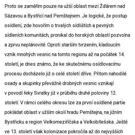
Proto se zaměřím pouze na užší oblast mezi Žďárem nad
Sázavou a Bystřicí nad Pernštejnem. Je logické, že postup
osídlení, zde hovořím o trvalých sídlištích a pevných
sídleních komunitách, pronikal do horských oblastí pozvolna
a zprvu neplánovitě. Oproti starším tvrzením, kladoucím
vznik mnohých vesnic na tomto regionu až na počátek 14.
století, je dnes známo, že ke skutečnému osídlovacímu
procesu docházelo již o celé století dříve. Přitom nahodilé
osady a skupinky převážně drobných vesnic vznikají
v povodí řeky Svratky již v průběhu druhé poloviny 12.
století. V rámci celého okresu lze za první osídlené partie
pokládat oblast v užším okolí hradu Pernštejna, na jižním
Bystřicku a region Velkomeziříčska a Velkobítešska. Ještě
ve 13. století však kolonizace pokročila až do nejvyšších