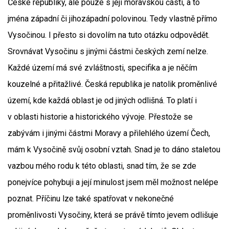
České republiky, ale pouze s její moravskou částí, a to
jména západní či jihozápadní polovinou. Tedy vlastně přímo
Vysočinou. I přesto si dovolím na tuto otázku odpovědět.
Srovnávat Vysočinu s jinými částmi českých zemí nelze.
Každé území má své zvláštnosti, specifika a je něčím
kouzelné a přitažlivé. Česká republika je natolik proměnlivé
území, kde každá oblast je od jiných odlišná. To platí i
v oblasti historie a historického vývoje. Přestože se
zabývám i jinými částmi Moravy a přilehlého území Čech,
mám k Vysočině svůj osobní vztah. Snad je to dáno staletou
vazbou mého rodu k této oblasti, snad tím, že se zde
ponejvíce pohybuji a její minulost jsem měl možnost nelépe
poznat. Příčinu lze také spatřovat v nekonečné
proměnlivosti Vysočiny, která se právě tímto jevem odlišuje