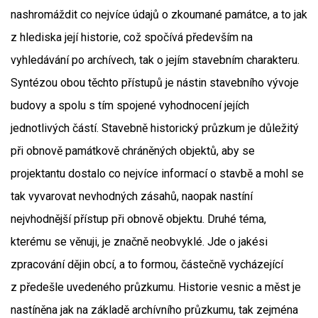
nashromáždit co nejvíce údajů o zkoumané památce, a to jak
z hlediska její historie, což spočívá především na
vyhledávání po archívech, tak o jejím stavebním charakteru.
Syntézou obou těchto přístupů je nástin stavebního vývoje
budovy a spolu s tím spojené vyhodnocení jejích
jednotlivých částí. Stavebně historický průzkum je důležitý
při obnově památkově chráněných objektů, aby se
projektantu dostalo co nejvíce informací o stavbě a mohl se
tak vyvarovat nevhodných zásahů, naopak nastíní
nejvhodnější přístup při obnově objektu. Druhé téma,
kterému se věnuji, je značně neobvyklé. Jde o jakési
zpracování dějin obcí, a to formou, částečně vycházející
z předešle uvedeného průzkumu. Historie vesnic a měst je
nastíněna jak na základě archívního průzkumu, tak zejména