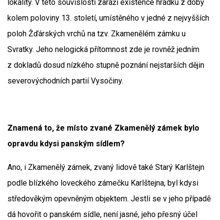
lokality. V této souvislosti zaráží existence hrádku z doby
kolem poloviny 13. století, umístěného v jedné z nejvyšších
poloh Žďárských vrchů na tzv. Zkamenělém zámku u
Svratky. Jeho nelogická přítomnost zde je rovněž jedním
z dokladů dosud nízkého stupně poznání nejstarších dějin
severovýchodních partií Vysočiny.
Znamená to, že místo zvané Zkamenělý zámek bylo
opravdu kdysi panským sídlem?
Ano, i Zkamenělý zámek, zvaný lidově také Starý Karlštejn
podle blízkého loveckého zámečku Karlštejna, byl kdysi
středověkým opevněným objektem. Jestli se v jeho případě
dá hovořit o panském sídle, není jasné, jeho přesný účel