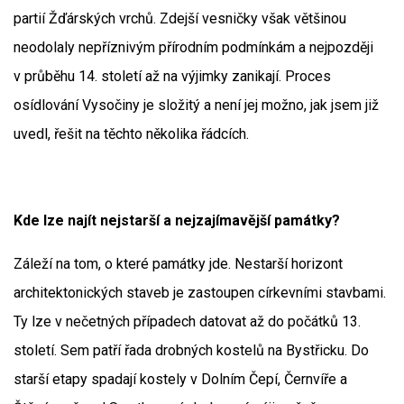
partií Žďárských vrchů. Zdejší vesničky však většinou
neodolaly nepříznivým přírodním podmínkám a nejpozději
v průběhu 14. století až na výjimky zanikají. Proces
osídlování Vysočiny je složitý a není jej možno, jak jsem již
uvedl, řešit na těchto několika řádcích.
Kde lze najít nejstarší a nejzajímavější památky?
Záleží na tom, o které památky jde. Nestarší horizont
architektonických staveb je zastoupen církevními stavbami.
Ty lze v nečetných případech datovat až do počátků 13.
století. Sem patří řada drobných kostelů na Bystřicku. Do
starší etapy spadají kostely v Dolním Čepí, Černvíře a