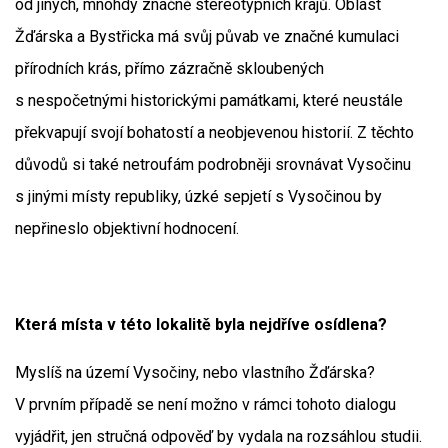
od jiných, mnohdy značně stereotypních krajů. Oblast
Žďárska a Bystřicka má svůj půvab ve značné kumulaci
přírodních krás, přímo zázračně skloubených
s nespočetnými historickými památkami, které neustále
překvapují svojí bohatostí a neobjevenou historií. Z těchto
důvodů si také netroufám podrobněji srovnávat Vysočinu
s jinými místy republiky, úzké sepjetí s Vysočinou by
nepřineslo objektivní hodnocení.
Která místa v této lokalitě byla nejdříve osídlena?
Myslíš na území Vysočiny, nebo vlastního Žďárska?
V prvním případě se není možno v rámci tohoto dialogu
vyjádřit, jen stručná odpověď by vydala na rozsáhlou studii.