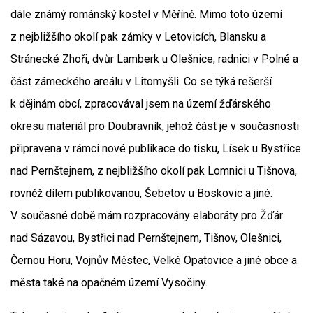
dále známý románský kostel v Měříně. Mimo toto území
z nejbližšího okolí pak zámky v Letovicích, Blansku a
Stránecké Zhoři, dvůr Lamberk u Olešnice, radnici v Polné a
část zámeckého areálu v Litomyšli. Co se týká rešerší
k dějinám obcí, zpracovával jsem na území žďárského
okresu materiál pro Doubravník, jehož část je v současnosti
připravena v rámci nové publikace do tisku, Lísek u Bystřice
nad Pernštejnem, z nejbližšího okolí pak Lomnici u Tišnova,
rovněž dílem publikovanou, Šebetov u Boskovic a jiné.
V současné době mám rozpracovány elaboráty pro Žďár
nad Sázavou, Bystřici nad Pernštejnem, Tišnov, Olešnici,
Černou Horu, Vojnův Městec, Velké Opatovice a jiné obce a
města také na opačném území Vysočiny.