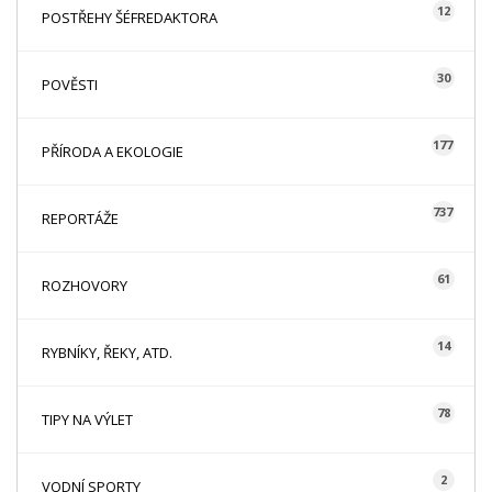
12
POSTŘEHY ŠÉFREDAKTORA
30
POVĚSTI
177
PŘÍRODA A EKOLOGIE
737
REPORTÁŽE
61
ROZHOVORY
14
RYBNÍKY, ŘEKY, ATD.
78
TIPY NA VÝLET
2
VODNÍ SPORTY