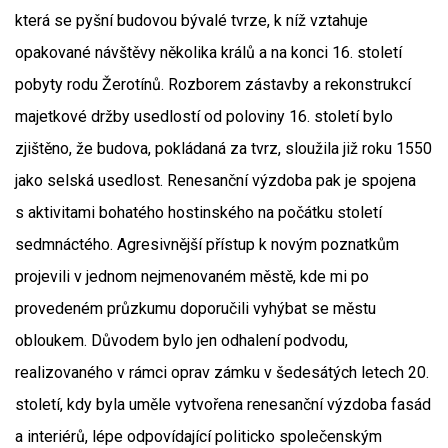
která se pyšní budovou bývalé tvrze, k níž vztahuje
opakované návštěvy několika králů a na konci 16. století
pobyty rodu Žerotínů. Rozborem zástavby a rekonstrukcí
majetkové držby usedlostí od poloviny 16. století bylo
zjištěno, že budova, pokládaná za tvrz, sloužila již roku 1550
jako selská usedlost. Renesanční výzdoba pak je spojena
s aktivitami bohatého hostinského na počátku století
sedmnáctého. Agresivnější přístup k novým poznatkům
projevili v jednom nejmenovaném městě, kde mi po
provedeném průzkumu doporučili vyhýbat se městu
obloukem. Důvodem bylo jen odhalení podvodu,
realizovaného v rámci oprav zámku v šedesátých letech 20.
století, kdy byla uměle vytvořena renesanční výzdoba fasád
a interiérů, lépe odpovídající politicko společenským