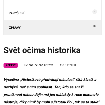
1
ZAMYŠLENÍ
85
ZPRÁVY
Svět očima historika
Helena Zelená Křížová
16.2.2008
ZPRÁVY
Vysočina „Historikové předvídají minulost“ říká klasik a
nezbývá, než s ním souhlasit. Ten, kdo se snaží
proniknout mlhou dějin má jen málokdy k ruce dokonalé
nástroje, díky nimž by mohl s jistotou říci „tak se to stalo“.