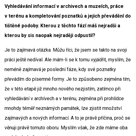
Vyhledávání informací v archivech a muzeích, práce
v terénu a kompletování poznatků a jejich převádění do
tištěné podoby. Kterou z těchto fází máš nejradši a
kterou by sis naopak nejraději odpustil?
Je to zajímavá otázka. Můžu říci, že jsem se takto na svoji
práci ještě nedíval. Ale mám-li se k tomu vyjádřit, myslím, že
neméně zajímavá je poslední fáze, kdy své poznatky
převádím do písemné formy. Je to způsobeno zejména tím,
že v této etapě již mnoho nového nezjistím, zatímco při
vyhledávání v archívech a v terénu, zejména při prohlídce
mnohdy téměř neznámých památek, lze zjistit množství
zajímavých a nových informací. A to je právě příčina, proč se
věnuji právě tomuto oboru. Myslím však, že zde máme oba