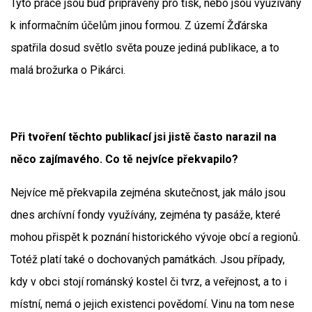
Tyto práce jsou buď připraveny pro tisk, nebo jsou využívány
k informačním účelům jinou formou. Z území Žďárska
spatřila dosud světlo světa pouze jediná publikace, a to
malá brožurka o Pikárci.
Při tvoření těchto publikací jsi jistě často narazil na
něco zajímavého. Co tě nejvíce překvapilo?
Nejvíce mě překvapila zejména skutečnost, jak málo jsou
dnes archívní fondy využívány, zejména ty pasáže, které
mohou přispět k poznání historického vývoje obcí a regionů.
Totéž platí také o dochovaných památkách. Jsou případy,
kdy v obci stojí románský kostel či tvrz, a veřejnost, a to i
místní, nemá o jejich existenci povědomí. Vinu na tom nese