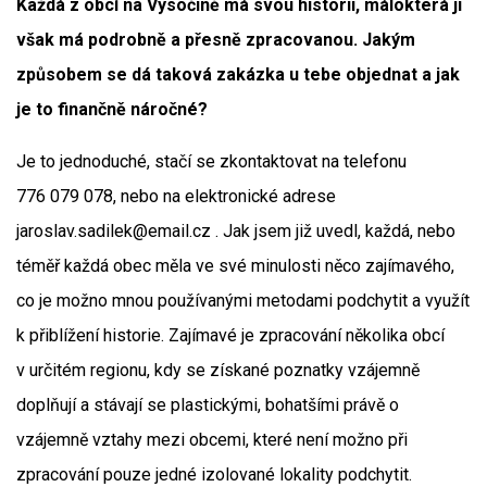
Každá z obcí na Vysočině má svou historii, málokterá ji
však má podrobně a přesně zpracovanou. Jakým
způsobem se dá taková zakázka u tebe objednat a jak
je to finančně náročné?
Je to jednoduché, stačí se zkontaktovat na telefonu
776 079 078, nebo na elektronické adrese
jaroslav.sadilek@email.cz . Jak jsem již uvedl, každá, nebo
téměř každá obec měla ve své minulosti něco zajímavého,
co je možno mnou používanými metodami podchytit a využít
k přiblížení historie. Zajímavé je zpracování několika obcí
v určitém regionu, kdy se získané poznatky vzájemně
doplňují a stávají se plastickými, bohatšími právě o
vzájemně vztahy mezi obcemi, které není možno při
zpracování pouze jedné izolované lokality podchytit.