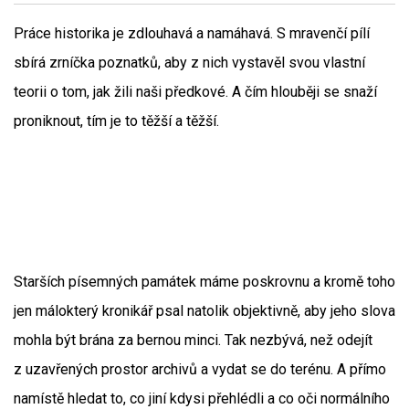
Práce historika je zdlouhavá a namáhavá. S mravenčí pílí
sbírá zrníčka poznatků, aby z nich vystavěl svou vlastní
teorii o tom, jak žili naši předkové. A čím hlouběji se snaží
proniknout, tím je to těžší a těžší.
Starších písemných památek máme poskrovnu a kromě toho
jen málokterý kronikář psal natolik objektivně, aby jeho slova
mohla být brána za bernou minci. Tak nezbývá, než odejít
z uzavřených prostor archivů a vydat se do terénu. A přímo
namístě hledat to, co jiní kdysi přehlédli a co oči normálního