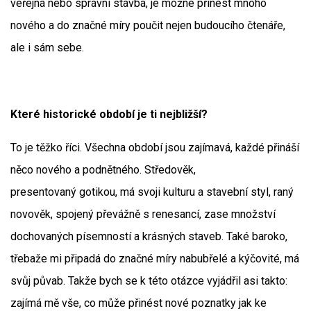
veřejná nebo správní stavba, je možné přinést mnoho
nového a do značné míry poučit nejen budoucího čtenáře,
ale i sám sebe.
Které historické období je ti nejbližší?
To je těžko říci. Všechna období jsou zajímavá, každé přináší
něco nového a podnětného. Středověk,
presentovaný gotikou, má svoji kulturu a stavební styl, raný
novověk, spojený převážně s renesancí, zase množství
dochovaných písemností a krásných staveb. Také baroko,
třebaže mi připadá do značné míry nabubřelé a kýčovité, má
svůj půvab. Takže bych se k této otázce vyjádřil asi takto:
zajímá mě vše, co může přinést nové poznatky jak ke