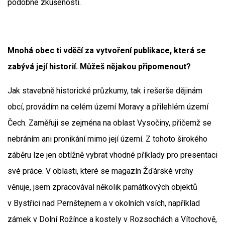
podobné zkušenosti.
Mnohá obec ti vděčí za vytvoření publikace, která se
zabývá její historií. Můžeš nějakou připomenout?
Jak stavebně historické průzkumy, tak i rešerše dějinám
obcí, provádím na celém území Moravy a přilehlém území
Čech. Zaměřuji se zejména na oblast Vysočiny, přičemž se
nebráním ani pronikání mimo její území. Z tohoto širokého
záběru lze jen obtížně vybrat vhodné příklady pro presentaci
své práce. V oblasti, které se magazín Žďárské vrchy
věnuje, jsem zpracovával několik památkových objektů
v Bystřici nad Pernštejnem a v okolních vsích, například
zámek v Dolní Rožínce a kostely v Rozsochách a Vítochově,