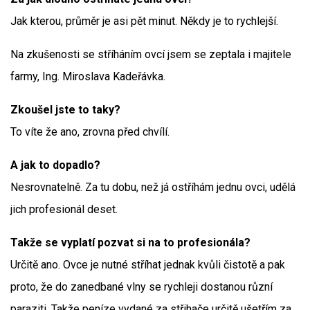
Jak kterou, průměr je asi pět minut. Někdy je to rychlejší.
Na zkušenosti se stříháním ovcí jsem se zeptala i majitele
farmy, Ing. Miroslava Kadeřávka.
Zkoušel jste to taky?
To víte že ano, zrovna před chvílí.
A jak to dopadlo?
Nesrovnatelně. Za tu dobu, než já ostříhám jednu ovci, udělá
jich profesionál deset.
Takže se vyplatí pozvat si na to profesionála?
Určitě ano. Ovce je nutné stříhat jednak kvůli čistotě a pak
proto, že do zanedbané vlny se rychleji dostanou různí
paraziti. Takže peníze vydané za střihače určitě ušetřím za