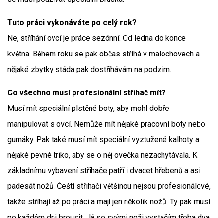
Tuto práci vykonáváte po celý rok?
Ne, stříhání ovcí je práce sezónní. Od ledna do konce
května. Během roku se pak občas stříhá v malochovech a
nějaké zbytky stáda pak dostříhávám na podzim.
Co všechno musí profesionální střihač mít?
Musí mít speciální plstěné boty, aby mohl dobře
manipulovat s ovcí. Nemůže mít nějaké pracovní boty nebo
gumáky. Pak také musí mít speciální vyztužené kalhoty a
nějaké pevné triko, aby se o něj ovečka nezachytávala. K
základnímu vybavení střihače patří i dvacet hřebenů a asi
padesát nožů. Čeští střihači většinou nejsou profesionálové,
takže stříhají až po práci a mají jen několik nožů. Ty pak musí
po každém dni brousit. Já se svými noži vystačím třeba dva