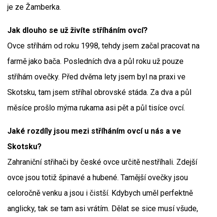
je ze Žamberka.
Jak dlouho se už živíte stříháním ovcí?
Ovce stříhám od roku 1998, tehdy jsem začal pracovat na
farmě jako bača. Posledních dva a půl roku už pouze
stříhám ovečky. Před dvěma lety jsem byl na praxi ve
Skotsku, tam jsem stříhal obrovské stáda. Za dva a půl
měsíce prošlo mýma rukama asi pět a půl tisíce ovcí.
Jaké rozdíly jsou mezi stříháním ovcí u nás a ve
Skotsku?
Zahraniční střihači by české ovce určitě nestříhali. Zdejší
ovce jsou totiž špinavé a hubené. Tamější ovečky jsou
celoročně venku a jsou i čistší. Kdybych uměl perfektně
anglicky, tak se tam asi vrátím. Dělat se sice musí všude,