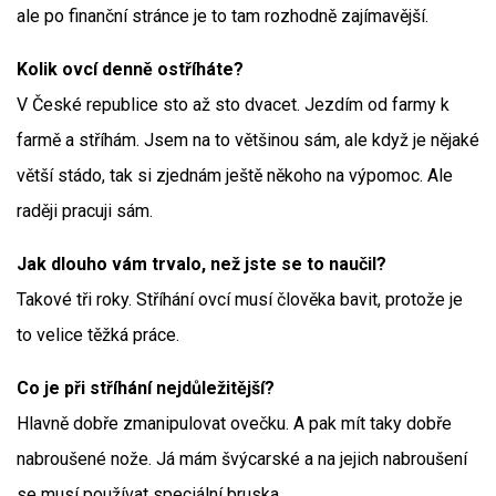
ale po finanční stránce je to tam rozhodně zajímavější.
Kolik ovcí denně ostříháte?
V České republice sto až sto dvacet. Jezdím od farmy k
farmě a stříhám. Jsem na to většinou sám, ale když je nějaké
větší stádo, tak si zjednám ještě někoho na výpomoc. Ale
raději pracuji sám.
Jak dlouho vám trvalo, než jste se to naučil?
Takové tři roky. Stříhání ovcí musí člověka bavit, protože je
to velice těžká práce.
Co je při stříhání nejdůležitější?
Hlavně dobře zmanipulovat ovečku. A pak mít taky dobře
nabroušené nože. Já mám švýcarské a na jejich nabroušení
se musí používat speciální bruska.