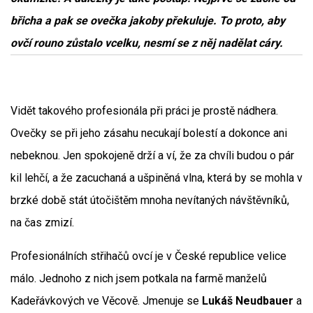
břicha a pak se ovečka jakoby překuluje. To proto, aby
ovčí rouno zůstalo vcelku, nesmí se z něj nadělat cáry.
Vidět takového profesionála při práci je prostě nádhera.
Ovečky se při jeho zásahu necukají bolestí a dokonce ani
nebeknou. Jen spokojeně drží a ví, že za chvíli budou o pár
kil lehčí, a že zacuchaná a ušpiněná vlna, která by se mohla v
brzké době stát útočištěm mnoha nevítaných návštěvníků,
na čas zmizí.
Profesionálních střihačů ovcí je v České republice velice
málo. Jednoho z nich jsem potkala na farmě manželů
Kadeřávkových ve Věcově. Jmenuje se
Lukáš Neudbauer
a