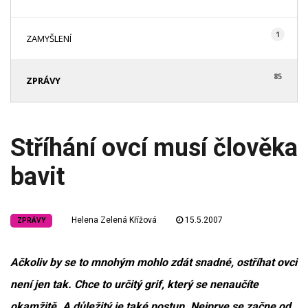
1
ZAMYŠLENÍ
85
ZPRÁVY
Stříhání ovcí musí člověka
bavit
Helena Zelená Křížová
15.5.2007
ZPRÁVY
Ačkoliv by se to mnohým mohlo zdát snadné, ostříhat ovci
není jen tak. Chce to určitý grif, který se nenaučíte
okamžitě. A důležitý je také postup. Nejprve se začne od