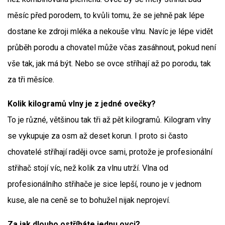
měsíc před porodem, to kvůli tomu, že se jehně pak lépe
dostane ke zdroji mléka a nekouše vlnu. Navíc je lépe vidět
průběh porodu a chovatel může včas zasáhnout, pokud není
vše tak, jak má být. Nebo se ovce stříhají až po porodu, tak
za tři měsíce.
Kolik kilogramů vlny je z jedné ovečky?
To je různé, většinou tak tři až pět kilogramů. Kilogram vlny
se vykupuje za osm až deset korun. I proto si často
chovatelé stříhají raději ovce sami, protože je profesionální
střihač stojí víc, než kolik za vlnu utrží. Vlna od
profesionálního střihače je sice lepší, rouno je v jednom
kuse, ale na ceně se to bohužel nijak neprojeví.
Za jak dlouho ostříháte jednu ovci?