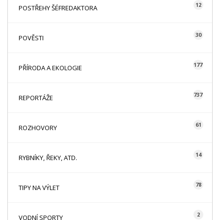
12
POSTŘEHY ŠÉFREDAKTORA
30
POVĚSTI
177
PŘÍRODA A EKOLOGIE
737
REPORTÁŽE
61
ROZHOVORY
14
RYBNÍKY, ŘEKY, ATD.
78
TIPY NA VÝLET
2
VODNÍ SPORTY