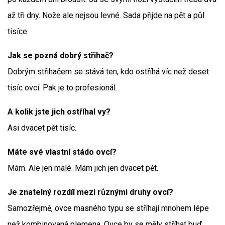
až tři dny. Nože ale nejsou levné. Sada přijde na pět a půl
tisíce.
Jak se pozná dobrý střihač?
Dobrým střihačem se stává ten, kdo ostříhá víc než deset
tisíc ovcí. Pak je to profesionál.
A kolik jste jich ostříhal vy?
Asi dvacet pět tisíc.
Máte své vlastní stádo ovcí?
Mám. Ale jen malé. Mám jich jen dvacet pět.
Je znatelný rozdíl mezi různými druhy ovcí?
Samozřejmě, ovce masného typu se stříhají mnohem lépe
než kombinovaná plemena. Ovce by se měly stříhat buď