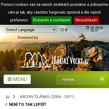
Pomocí cookies vás na našich stránkách poznáme a zobrazíme
vám je tak, aby všechno fungovalo správně a dle vašich
preferencí.
Rozumím a souhlasím
Nesouhlasím
06. 08.26
0
02:51
Powered by
Translate
MENU
ARCHIV ČLÁNKŮ (2006 - 2011)
NENÍ TO TAK LEPŠÍ?