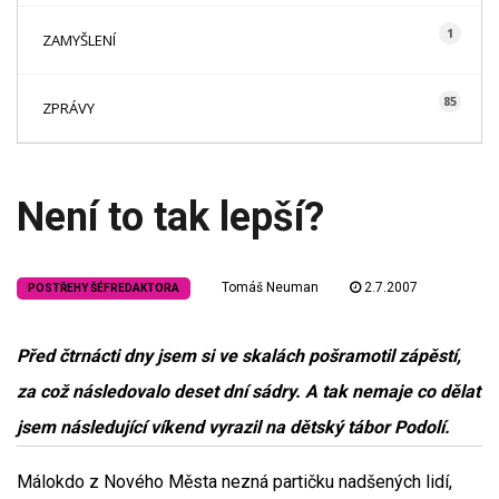
1
ZAMYŠLENÍ
85
ZPRÁVY
Není to tak lepší?
Tomáš Neuman
2.7.2007
POSTŘEHY ŠÉFREDAKTORA
Před čtrnácti dny jsem si ve skalách pošramotil zápěstí,
za což následovalo deset dní sádry. A tak nemaje co dělat
jsem následující víkend vyrazil na dětský tábor Podolí.
Málokdo z Nového Města nezná partičku nadšených lidí,