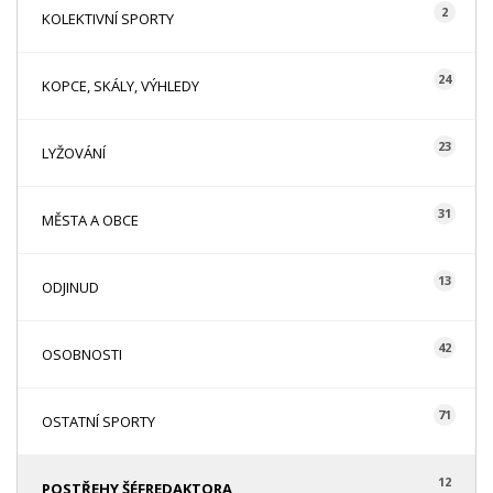
2
KOLEKTIVNÍ SPORTY
24
KOPCE, SKÁLY, VÝHLEDY
23
LYŽOVÁNÍ
31
MĚSTA A OBCE
13
ODJINUD
42
OSOBNOSTI
71
OSTATNÍ SPORTY
12
POSTŘEHY ŠÉFREDAKTORA