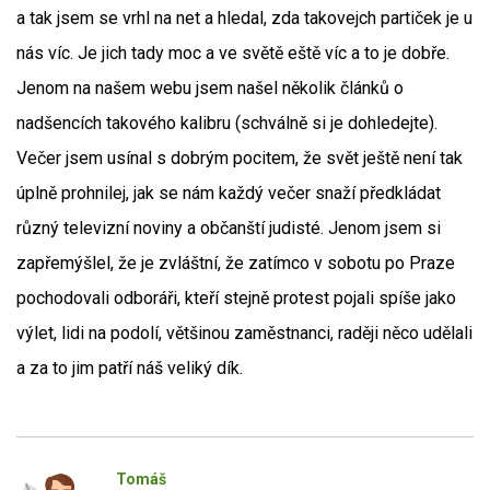
a tak jsem se vrhl na net a hledal, zda takovejch partiček je u
nás víc. Je jich tady moc a ve světě eště víc a to je dobře.
Jenom na našem webu jsem našel několik článků o
nadšencích takového kalibru (schválně si je dohledejte).
Večer jsem usínal s dobrým pocitem, že svět ještě není tak
úplně prohnilej, jak se nám každý večer snaží předkládat
různý televizní noviny a občanští judisté. Jenom jsem si
zapřemýšlel, že je zvláštní, že zatímco v sobotu po Praze
pochodovali odboráři, kteří stejně protest pojali spíše jako
výlet, lidi na podolí, většinou zaměstnanci, raději něco udělali
a za to jim patří náš veliký dík.
Tomáš