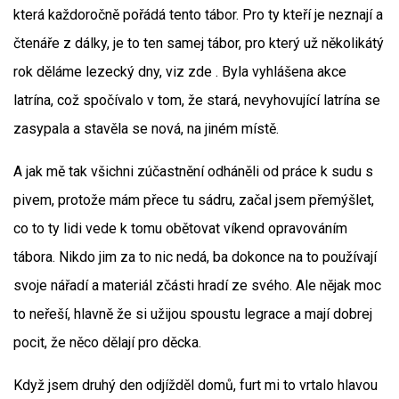
která každoročně pořádá tento tábor. Pro ty kteří je neznají a
čtenáře z dálky, je to ten samej tábor, pro který už několikátý
rok děláme lezecký dny, viz zde . Byla vyhlášena akce
latrína, což spočívalo v tom, že stará, nevyhovující latrína se
zasypala a stavěla se nová, na jiném místě.
A jak mě tak všichni zúčastnění odháněli od práce k sudu s
pivem, protože mám přece tu sádru, začal jsem přemýšlet,
co to ty lidi vede k tomu obětovat víkend opravováním
tábora. Nikdo jim za to nic nedá, ba dokonce na to používají
svoje nářadí a materiál zčásti hradí ze svého. Ale nějak moc
to neřeší, hlavně že si užijou spoustu legrace a mají dobrej
pocit, že něco dělají pro děcka.
Když jsem druhý den odjížděl domů, furt mi to vrtalo hlavou