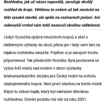
Rozhledna, jak už název napovídá, zaručuje skvělý
rozhled do kraje. Většinou to ovšem až tak nezávisí na
této vysoké stavbě, ale spíše na rozmarech počasí. Ani
sebevyšší vrchol vám totiž nezaručí skvělou viditelnost.
I když Vysočina oplývá množstvím kopců a skal s
nádhernými výhledy do okolí, přece jen i tady sem tam na
nějakou rozhlednu narazíte. Pojďme si je alespoň trochu
připomenout. Tak především Rosička. Byla postavena ve
výšce 645 metrů nad mořem v rámci výstavby
telekomunikačního stožáru pro Český mobil na vrcholu
stejnojmenného kopce. Není první stavbou na tomto místě.
Kdysi tu stával maják, který byl nahrazen dřevěnou
rozhlednou. Dnešní podobu má věž od roku 2001.