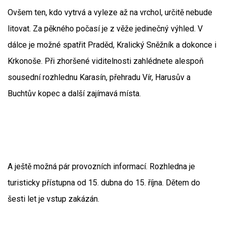
Ovšem ten, kdo vytrvá a vyleze až na vrchol, určitě nebude
litovat. Za pěkného počasí je z věže jedinečný výhled. V
dálce je možné spatřit Praděd, Kralický Sněžník a dokonce i
Krkonoše. Při zhoršené viditelnosti zahlédnete alespoň
sousední rozhlednu Karasín, přehradu Vír, Harusův a
Buchtův kopec a další zajímavá místa.
A ještě možná pár provozních informací. Rozhledna je
turisticky přístupna od 15. dubna do 15. října. Dětem do
šesti let je vstup zakázán.