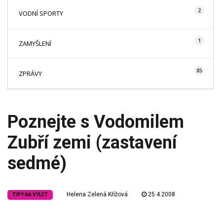
2
VODNÍ SPORTY
1
ZAMYŠLENÍ
85
ZPRÁVY
Poznejte s Vodomilem
Zubří zemi (zastavení
sedmé)
Helena Zelená Křížová
25.4.2008
TIPY NA VÝLET