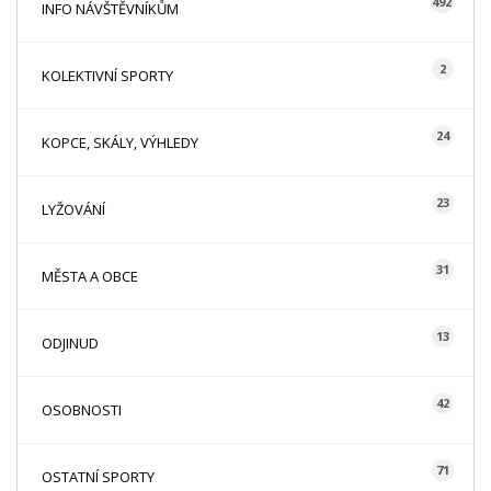
492
INFO NÁVŠTĚVNÍKŮM
2
KOLEKTIVNÍ SPORTY
24
KOPCE, SKÁLY, VÝHLEDY
23
LYŽOVÁNÍ
31
MĚSTA A OBCE
13
ODJINUD
42
OSOBNOSTI
71
OSTATNÍ SPORTY