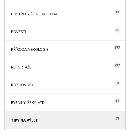
12
POSTŘEHY ŠÉFREDAKTORA
30
POVĚSTI
177
PŘÍRODA A EKOLOGIE
737
REPORTÁŽE
61
ROZHOVORY
14
RYBNÍKY, ŘEKY, ATD.
78
TIPY NA VÝLET