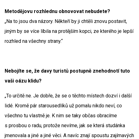
Metodějovu rozhlednu obnovovat nebudete?
„Na to jsou dva názory. Někteří by ji chtěli znovu postavit,
jiným by se více líbila na protějším kopci, ze kterého je lepší
rozhled na všechny strany.“
Nebojíte se, že davy turistů postupně znehodnotí tuto
vaši oázu klidu?
„To určitě ne. Je dobře, že se o těchto místech dozví i další
lidé. Kromě pár starousedlíků už pomalu nikdo neví, co
všechno tu vlastně je. K nim se taky občas obracíme
s prosbou o radu, protože nevíme, jak se která studánka
jmenovala a jiné a jiné věci. A navíc znají spoustu zajímavých