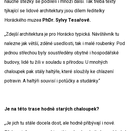
naučné stezky se podíleli i mnozí další. Tak třeba texty
týkající se lidové architektury jsou dílem ředitelky
Horáckého muzea
PhDr. Sylvy Tesařové.
„Zdejší architektura je pro Horácko typická. Návštěvník tu
nalezne jak větší, zděné usedlosti, tak i malé roubenky. Pod
jednou střechou byly soustředěny obytné i hospodářské
budovy, lidé tu žili v souladu s přírodou. U mnohých
chaloupek pak stály haltýře, které sloužily ke chlazení
potravin. A haltýři souvisí i potůčky a studánky.“
Je na této trase hodně starých chaloupek?
„Je jich tu stále docela dost, ale hodně přibývají i nové.