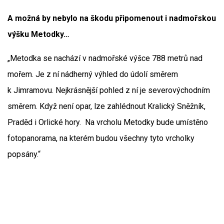
A možná by nebylo na škodu připomenout i nadmořskou
výšku Metodky…
„Metodka se nachází v nadmořské výšce 788 metrů nad
mořem. Je z ní nádherný výhled do údolí směrem
k Jimramovu. Nejkrásnější pohled z ní je severovýchodním
směrem. Když není opar, lze zahlédnout Kralický Sněžník,
Praděd i Orlické hory. Na vrcholu Metodky bude umístěno
fotopanorama, na kterém budou všechny tyto vrcholky
popsány.“