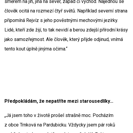
směrem na jih, jiná na sever, západ či východ. Najednou se
člověk ocitá na rozmezí čtyř světů. Například severní strana
připomíná Rejvíz s jeho pověstnými mechovými jezírky.
Lidé, kteří zde žijí, to tak nevidí a berou zdejší přírodní krásy
jako samozřejmost. Ale člověk, který přijde odjinud, vnímá
tento kout úplně jinýma očima.“
Předpokládám, že nepatříte mezi starousedlíky…
„Já jsem toho v životě prošel strašně moc. Pocházím
z obce Trnková na Pardubicku. Vždycky jsem pár roků