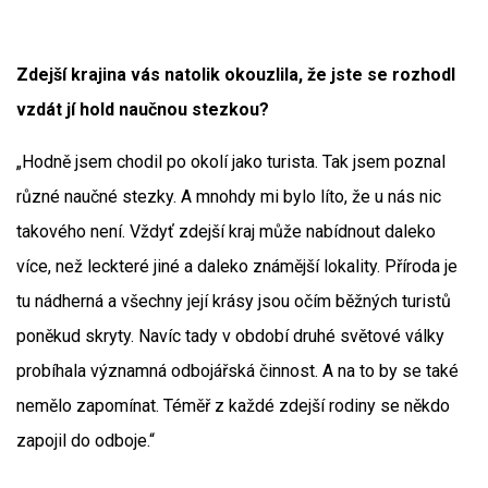
Zdejší krajina vás natolik okouzlila, že jste se rozhodl
vzdát jí hold naučnou stezkou?
„Hodně jsem chodil po okolí jako turista. Tak jsem poznal
různé naučné stezky. A mnohdy mi bylo líto, že u nás nic
takového není. Vždyť zdejší kraj může nabídnout daleko
více, než leckteré jiné a daleko známější lokality. Příroda je
tu nádherná a všechny její krásy jsou očím běžných turistů
poněkud skryty. Navíc tady v období druhé světové války
probíhala významná odbojářská činnost. A na to by se také
nemělo zapomínat. Téměř z každé zdejší rodiny se někdo
zapojil do odboje.“