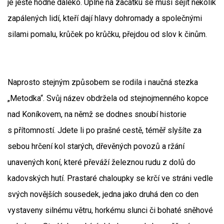
je ještě hodně daleko. Úplně na začátku se musí sejít několik
zapálených lidí, kteří dají hlavy dohromady a společnými
silami pomalu, krůček po krůčku, přejdou od slov k činům.
Naprosto stejným způsobem se rodila i naučná stezka
„Metodka“. Svůj název obdržela od stejnojmenného kopce
nad Koníkovem, na němž se dodnes snoubí historie
s přítomností. Jdete li po prašné cestě, téměř slyšíte za
sebou hrčení kol starých, dřevěných povozů a ržání
unavených koní, které převáží železnou rudu z dolů do
kadovských hutí. Prastaré chaloupky se krčí ve stráni vedle
svých novějších sousedek, jedna jako druhá den co den
vystaveny silnému větru, horkému slunci či bohaté sněhové