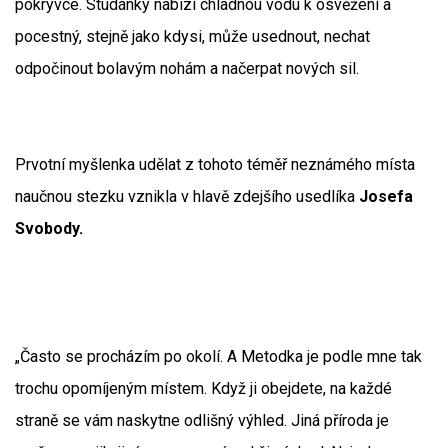
pokrývce. Studánky nabízí chladnou vodu k osvěžení a
pocestný, stejně jako kdysi, může usednout, nechat
odpočinout bolavým nohám a načerpat nových sil.
Prvotní myšlenka udělat z tohoto téměř neznámého místa
naučnou stezku vznikla v hlavě zdejšího usedlíka
Josefa
Svobody.
„Často se procházím po okolí. A Metodka je podle mne tak
trochu opomíjeným místem. Když ji obejdete, na každé
straně se vám naskytne odlišný výhled. Jiná příroda je