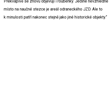
Překvapivě se znovu objevují i roubenky. Jediné nevzhledné
místo na naučné stezce je areál odraneckého JZD. Ale to
k minulosti patří nakonec stejně jako jiné historické objekty.“