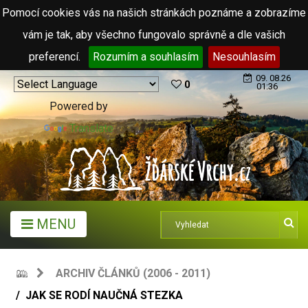
Pomocí cookies vás na našich stránkách poznáme a zobrazíme
vám je tak, aby všechno fungovalo správně a dle vašich
preferencí.
Rozumím a souhlasím
Nesouhlasím
09. 08.26
0
01:36
Powered by
Translate
MENU
ARCHIV ČLÁNKŮ (2006 - 2011)
JAK SE RODÍ NAUČNÁ STEZKA