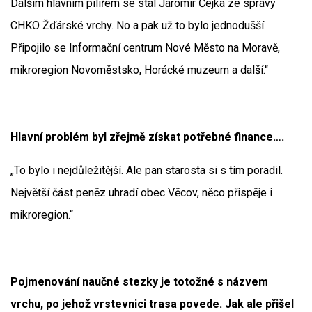
Dalším hlavním pilířem se stal Jaromír Čejka ze správy
CHKO Žďárské vrchy. No a pak už to bylo jednodušší.
Připojilo se Informační centrum Nové Město na Moravě,
mikroregion Novoměstsko, Horácké muzeum a další.“
Hlavní problém byl zřejmě získat potřebné finance….
„To bylo i nejdůležitější. Ale pan starosta si s tím poradil.
Největší část peněz uhradí obec Věcov, něco přispěje i
mikroregion.“
Pojmenování naučné stezky je totožné s názvem
vrchu, po jehož vrstevnici trasa povede. Jak ale přišel