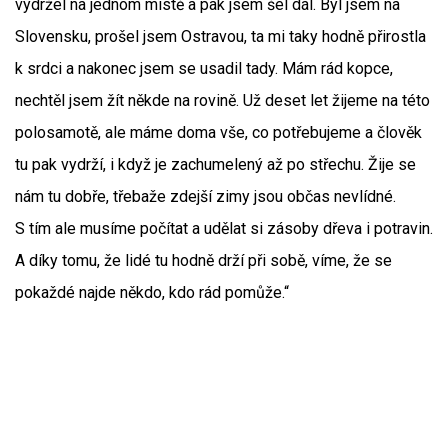
vydržel na jednom místě a pak jsem šel dál. Byl jsem na
Slovensku, prošel jsem Ostravou, ta mi taky hodně přirostla
k srdci a nakonec jsem se usadil tady. Mám rád kopce,
nechtěl jsem žít někde na rovině. Už deset let žijeme na této
polosamotě, ale máme doma vše, co potřebujeme a člověk
tu pak vydrží, i když je zachumelený až po střechu. Žije se
nám tu dobře, třebaže zdejší zimy jsou občas nevlídné.
S tím ale musíme počítat a udělat si zásoby dřeva i potravin.
A díky tomu, že lidé tu hodně drží při sobě, víme, že se
pokaždé najde někdo, kdo rád pomůže.“