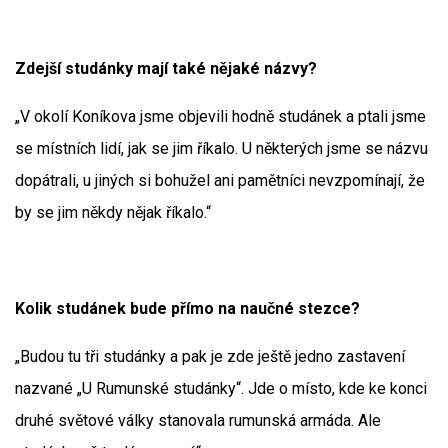
Zdejší studánky mají také nějaké názvy?
„V okolí Koníkova jsme objevili hodně studánek a ptali jsme
se místních lidí, jak se jim říkalo. U některých jsme se názvu
dopátrali, u jiných si bohužel ani pamětníci nevzpomínají, že
by se jim někdy nějak říkalo.“
Kolik studánek bude přímo na naučné stezce?
„Budou tu tři studánky a pak je zde ještě jedno zastavení
nazvané „U Rumunské studánky“. Jde o místo, kde ke konci
druhé světové války stanovala rumunská armáda. Ale