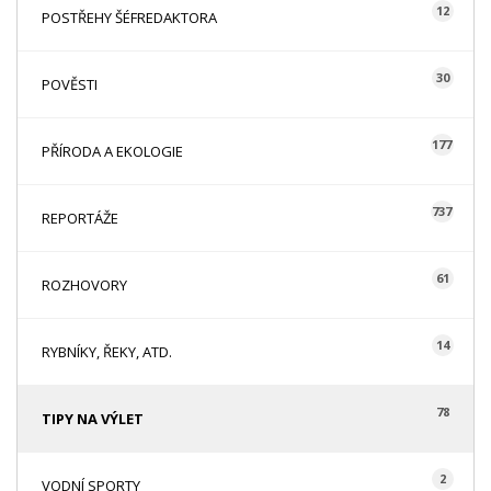
12
POSTŘEHY ŠÉFREDAKTORA
30
POVĚSTI
177
PŘÍRODA A EKOLOGIE
737
REPORTÁŽE
61
ROZHOVORY
14
RYBNÍKY, ŘEKY, ATD.
78
TIPY NA VÝLET
2
VODNÍ SPORTY