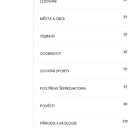
LYŽOVÁNÍ
31
MĚSTA A OBCE
13
ODJINUD
42
OSOBNOSTI
71
OSTATNÍ SPORTY
12
POSTŘEHY ŠÉFREDAKTORA
30
POVĚSTI
177
PŘÍRODA A EKOLOGIE