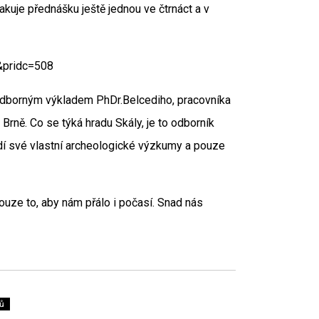
pakuje přednášku ještě jednou ve čtrnáct a v
&pridc=508
s odborným výkladem PhDr.Belcediho, pracovníka
ě. Co se týká hradu Skály, je to odborník
vádí své vlastní archeologické výzkumy a pouze
ouze to, aby nám přálo i počasí. Snad nás
ů