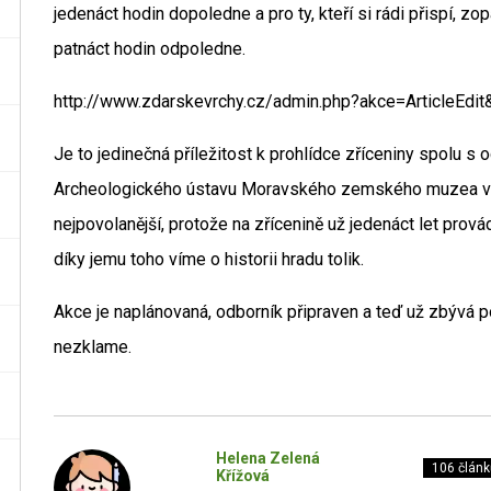
jedenáct hodin dopoledne a pro ty, kteří si rádi přispí, zo
patnáct hodin odpoledne.
http://www.zdarskevrchy.cz/admin.php?akce=ArticleEdit
Je to jedinečná příležitost k prohlídce zříceniny spolu 
Archeologického ústavu Moravského zemského muzea v Brn
nejpovolanější, protože na zřícenině už jedenáct let pro
díky jemu toho víme o historii hradu tolik.
Akce je naplánovaná, odborník připraven a teď už zbývá p
nezklame.
Helena Zelená
106 článk
Křížová