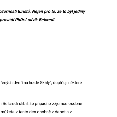
ornosti turistů. Nejen pro to, že to byl jediný
provádí PhDr.Ludvík Belcredi.
ených dveří na hradě Skály", doplňuji některé
n Belcredi slíbil, že případné zájemce osobně
 můžete v tento den osobně v deset a v