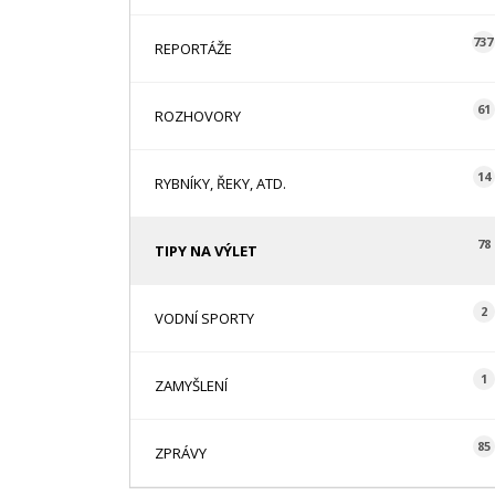
737
REPORTÁŽE
61
ROZHOVORY
14
RYBNÍKY, ŘEKY, ATD.
78
TIPY NA VÝLET
2
VODNÍ SPORTY
1
ZAMYŠLENÍ
85
ZPRÁVY