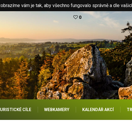
brazíme vám je tak, aby všechno fungovalo správně a dle vašic
0
URISTICKÉ CÍLE
WEBKAMERY
KALENDÁŘ AKCÍ
TR