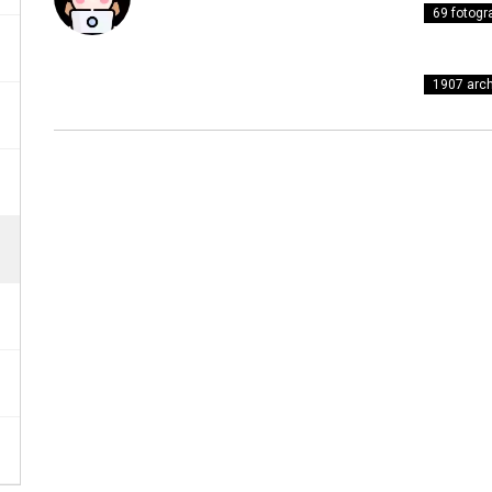
69 fotogra
1907 arch