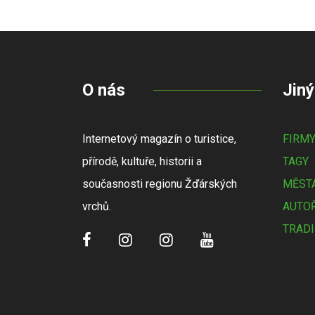
O nás
Jiný
Internetový magazín o turistice,
FIRM
přírodě, kultuře, historii a
TAGY
současnosti regionu Žďárských
MĚSTA
vrchů.
AUTOŘ
TRADI