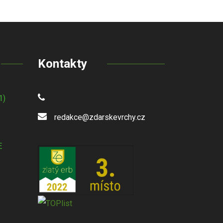
Kontakty
1)
redakce@zdarskevrchy.cz
E