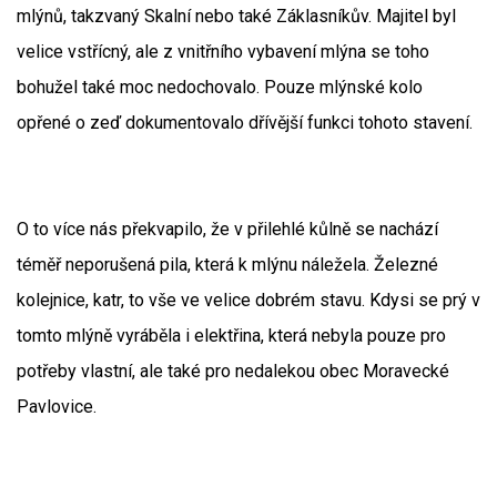
mlýnů, takzvaný Skalní nebo také Záklasníkův. Majitel byl
velice vstřícný, ale z vnitřního vybavení mlýna se toho
bohužel také moc nedochovalo. Pouze mlýnské kolo
opřené o zeď dokumentovalo dřívější funkci tohoto stavení.
O to více nás překvapilo, že v přilehlé kůlně se nachází
téměř neporušená pila, která k mlýnu náležela. Železné
kolejnice, katr, to vše ve velice dobrém stavu. Kdysi se prý v
tomto mlýně vyráběla i elektřina, která nebyla pouze pro
potřeby vlastní, ale také pro nedalekou obec Moravecké
Pavlovice.