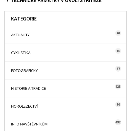
TECHNICKÉ PAMÁTKY V OKOLÍ STŘÍTEŽE
KATEGORIE
48
AKTUALITY
16
CYKLISTIKA
87
FOTOGRAFICKY
128
HISTORIE A TRADICE
16
HOROLEZECTVÍ
492
INFO NÁVŠTĚVNÍKŮM