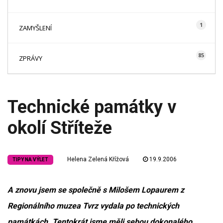
1
ZAMYŠLENÍ
85
ZPRÁVY
Technické památky v
okolí Stříteže
Helena Zelená Křížová
19.9.2006
TIPY NA VÝLET
A znovu jsem se společně s Milošem Lopaurem z
Regionálního muzea Tvrz vydala po technických
památkách. Tentokrát jsme měli sebou dokonalého