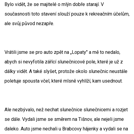
Bylo vidět, že se majitelé o mlýn dobře starají. V
současnosti toto stavení slouží pouze k rekreačním účelům,
ale svůj původ nezapře.
Vrátili jsme se pro auto zpět na „Lopaty" a mě to nedalo,
abych si nevyfotila zářící slunečnicové pole, které je už z
dálky vidět. A také slyšet, protože okolo slunečnic neustále
poletuje spousta včel, které mlsně vyhlíží, kam usednout.
Ale nezbývalo, než nechat slunečnice slunečnicemi a rozjet
se dále. Vydali jsme se směrem na Tišnov, ale nejeli jsme
daleko. Auto jsme nechali u Brabcovy hájenky a vydali se na