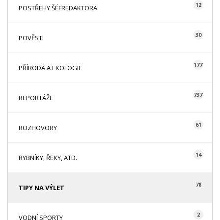
12
POSTŘEHY ŠÉFREDAKTORA
30
POVĚSTI
177
PŘÍRODA A EKOLOGIE
737
REPORTÁŽE
61
ROZHOVORY
14
RYBNÍKY, ŘEKY, ATD.
78
TIPY NA VÝLET
2
VODNÍ SPORTY