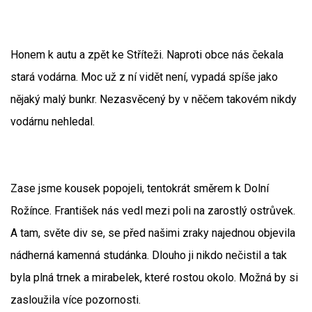
Honem k autu a zpět ke Stříteži. Naproti obce nás čekala
stará vodárna. Moc už z ní vidět není, vypadá spíše jako
nějaký malý bunkr. Nezasvěcený by v něčem takovém nikdy
vodárnu nehledal.
Zase jsme kousek popojeli, tentokrát směrem k Dolní
Rožínce. František nás vedl mezi poli na zarostlý ostrůvek.
A tam, světe div se, se před našimi zraky najednou objevila
nádherná kamenná studánka. Dlouho ji nikdo nečistil a tak
byla plná trnek a mirabelek, které rostou okolo. Možná by si
zasloužila více pozornosti.