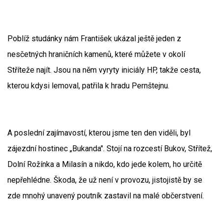
Poblíž studánky nám František ukázal ještě jeden z
nesčetných hraničních kamenů, které můžete v okolí
Stříteže najít. Jsou na něm vyryty iniciály HP, takže cesta,
kterou kdysi lemoval, patřila k hradu Pernštejnu.
A poslední zajímavostí, kterou jsme ten den viděli, byl
zájezdní hostinec „Bukanda". Stojí na rozcestí Bukov, Střítež,
Dolní Rožínka a Milasín a nikdo, kdo jede kolem, ho určitě
nepřehlédne. Škoda, že už není v provozu, jistojistě by se
zde mnohý unavený poutník zastavil na malé občerstvení.