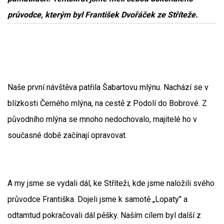
průvodce, kterým byl František Dvořáček ze Stříteže.
Naše první návštěva patřila Šabartovu mlýnu. Nachází se v
blízkosti Černého mlýna, na cestě z Podolí do Bobrové. Z
původního mlýna se mnoho nedochovalo, majitelé ho v
současné době začínají opravovat.
A my jsme se vydali dál, ke Stříteži, kde jsme naložili svého
průvodce Františka. Dojeli jsme k samotě „Lopaty" a
odtamtud pokračovali dál pěšky. Naším cílem byl další z