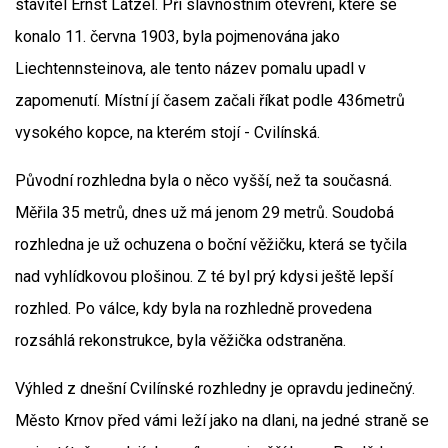
stavitel Ernst Latzel. Při slavnostním otevření, které se
konalo 11. června 1903, byla pojmenována jako
Liechtennsteinova, ale tento název pomalu upadl v
zapomenutí. Místní jí časem začali říkat podle 436metrů
vysokého kopce, na kterém stojí - Cvilínská.
Původní rozhledna byla o něco vyšší, než ta současná.
Měřila 35 metrů, dnes už má jenom 29 metrů. Soudobá
rozhledna je už ochuzena o boční věžičku, která se tyčila
nad vyhlídkovou plošinou. Z té byl prý kdysi ještě lepší
rozhled. Po válce, kdy byla na rozhledně provedena
rozsáhlá rekonstrukce, byla věžička odstraněna.
Výhled z dnešní Cvilínské rozhledny je opravdu jedinečný.
Město Krnov před vámi leží jako na dlani, na jedné straně se