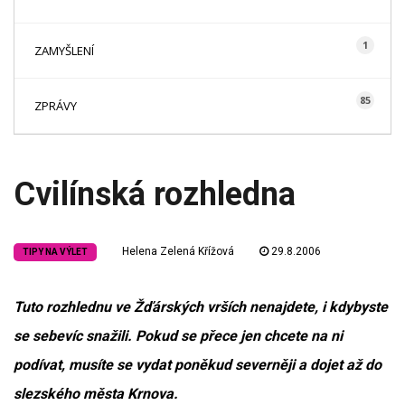
1
ZAMYŠLENÍ
85
ZPRÁVY
Cvilínská rozhledna
Helena Zelená Křížová
29.8.2006
TIPY NA VÝLET
Tuto rozhlednu ve Žďárských vrších nenajdete, i kdybyste
se sebevíc snažili. Pokud se přece jen chcete na ni
podívat, musíte se vydat poněkud severněji a dojet až do
slezského města Krnova.