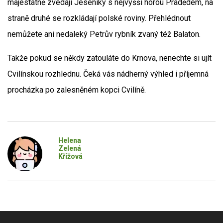
majestátně zvedají Jeseníky s nejvyšší horou Pradědem, na
straně druhé se rozkládají polské roviny. Přehlédnout
nemůžete ani nedaleký Petrův rybník zvaný též Balaton.
Takže pokud se někdy zatouláte do Krnova, nenechte si ujít
Cvilínskou rozhlednu. Čeká vás nádherný výhled i příjemná
procházka po zalesněném kopci Cvilíně.
Helena
Zelená
Křížová