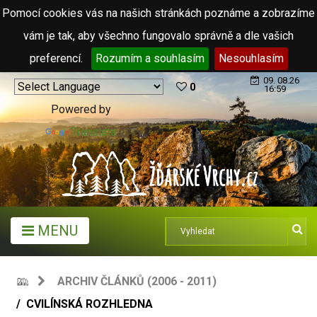
Pomocí cookies vás na našich stránkách poznáme a zobrazíme
vám je tak, aby všechno fungovalo správně a dle vašich
preferencí.
Rozumím a souhlasím
Nesouhlasím
09. 08.26
0
16:59
Powered by
Translate
MENU
ARCHIV ČLÁNKŮ (2006 - 2011)
CVILÍNSKÁ ROZHLEDNA