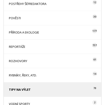
12
POSTŘEHY ŠÉFREDAKTORA
30
POVĚSTI
177
PŘÍRODA A EKOLOGIE
737
REPORTÁŽE
61
ROZHOVORY
14
RYBNÍKY, ŘEKY, ATD.
78
TIPY NA VÝLET
2
VODNÍ SPORTY