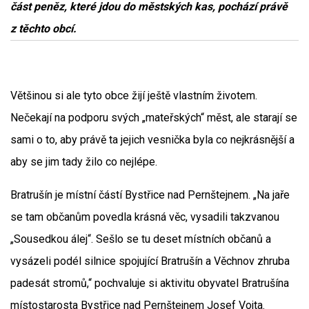
část peněz, které jdou do městských kas, pochází právě
z těchto obcí.
Většinou si ale tyto obce žijí ještě vlastním životem.
Nečekají na podporu svých „mateřských“ měst, ale starají se
sami o to, aby právě ta jejich vesnička byla co nejkrásnější a
aby se jim tady žilo co nejlépe.
Bratrušín je místní částí Bystřice nad Pernštejnem. „Na jaře
se tam občanům povedla krásná věc, vysadili takzvanou
„Sousedkou álej“. Sešlo se tu deset místních občanů a
vysázeli podél silnice spojující Bratrušín a Věchnov zhruba
padesát stromů,“ pochvaluje si aktivitu obyvatel Bratrušína
místostarosta Bystřice nad Pernštejnem Josef Vojta.