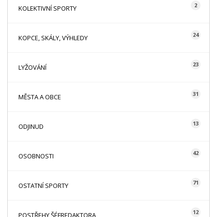
2
KOLEKTIVNÍ SPORTY
24
KOPCE, SKÁLY, VÝHLEDY
23
LYŽOVÁNÍ
31
MĚSTA A OBCE
13
ODJINUD
42
OSOBNOSTI
71
OSTATNÍ SPORTY
12
POSTŘEHY ŠÉFREDAKTORA