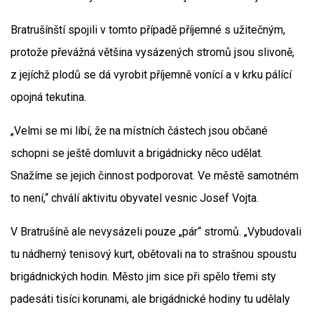
Bratrušínští spojili v tomto případě příjemné s užitečným,
protože převážná většina vysázených stromů jsou slivoně,
z jejíchž plodů se dá vyrobit příjemně vonící a v krku pálící
opojná tekutina.
„Velmi se mi líbí, že na místních částech jsou občané
schopni se ještě domluvit a brigádnicky něco udělat.
Snažíme se jejich činnost podporovat. Ve městě samotném
to není,“ chválí aktivitu obyvatel vesnic Josef Vojta.
V Bratrušíně ale nevysázeli pouze „pár“ stromů. „Vybudovali
tu nádherný tenisový kurt, obětovali na to strašnou spoustu
brigádnických hodin. Město jim sice při spělo třemi sty
padesáti tisíci korunami, ale brigádnické hodiny tu udělaly