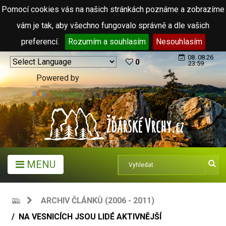
Pomocí cookies vás na našich stránkách poznáme a zobrazíme
vám je tak, aby všechno fungovalo správně a dle vašich
preferencí.
Rozumím a souhlasím
Nesouhlasím
08. 08.26
0
23:59
Powered by
Translate
MENU
ARCHIV ČLÁNKŮ (2006 - 2011)
NA VESNICÍCH JSOU LIDÉ AKTIVNĚJŠÍ