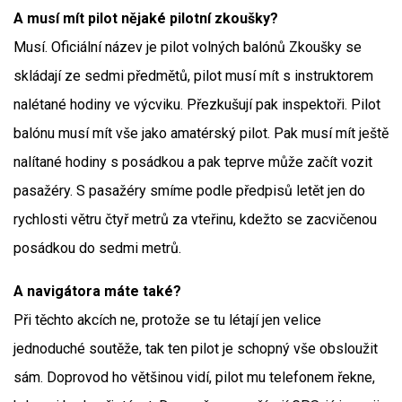
A musí mít pilot nějaké pilotní zkoušky?
Musí. Oficiální název je pilot volných balónů Zkoušky se
skládají ze sedmi předmětů, pilot musí mít s instruktorem
nalétané hodiny ve výcviku. Přezkušují pak inspektoři. Pilot
balónu musí mít vše jako amatérský pilot. Pak musí mít ještě
nalítané hodiny s posádkou a pak teprve může začít vozit
pasažéry. S pasažéry smíme podle předpisů letět jen do
rychlosti větru čtyř metrů za vteřinu, kdežto se zacvičenou
posádkou do sedmi metrů.
A navigátora máte také?
Při těchto akcích ne, protože se tu létají jen velice
jednoduché soutěže, tak ten pilot je schopný vše obsloužit
sám. Doprovod ho většinou vidí, pilot mu telefonem řekne,