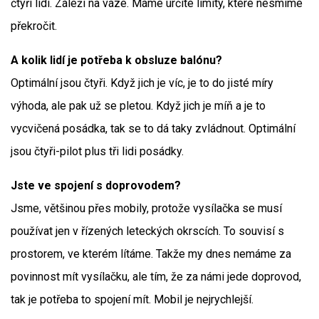
čtyři lidi. Záleží na váze. Máme určité limity, které nesmíme
překročit.
A kolik lidí je potřeba k obsluze balónu?
Optimální jsou čtyři. Když jich je víc, je to do jisté míry
výhoda, ale pak už se pletou. Když jich je míň a je to
vycvičená posádka, tak se to dá taky zvládnout. Optimální
jsou čtyři-pilot plus tři lidi posádky.
Jste ve spojení s doprovodem?
Jsme, většinou přes mobily, protože vysílačka se musí
používat jen v řízených leteckých okrscích. To souvisí s
prostorem, ve kterém lítáme. Takže my dnes nemáme za
povinnost mít vysílačku, ale tím, že za námi jede doprovod,
tak je potřeba to spojení mít. Mobil je nejrychlejší.