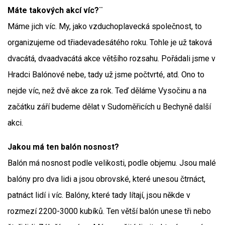
Máte takových akcí víc?¨
Máme jich víc. My, jako vzduchoplavecká společnost, to
organizujeme od třiadevadesátého roku. Tohle je už taková
dvacátá, dvaadvacátá akce většího rozsahu. Pořádali jsme v
Hradci Balónové nebe, tady už jsme počtvrté, atd. Ono to
nejde víc, než dvě akce za rok. Teď děláme Vysočinu a na
začátku září budeme dělat v Sudoměřicích u Bechyně další
akci.
Jakou má ten balón nosnost?
Balón má nosnost podle velikosti, podle objemu. Jsou malé
balóny pro dva lidi a jsou obrovské, které unesou čtrnáct,
patnáct lidí i víc. Balóny, které tady lítají, jsou někde v
rozmezí 2200-3000 kubíků. Ten větší balón unese tři nebo