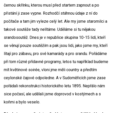
černou skřínku, kterou musí před startem zapnout a po
přistání ji zase vypne. Rozhodčí stáhnou údaje z ní do
počítače a tam jim vyleze celý let. Ale my jsme staromilci a
takové soutěže tady nelítáme. Uděláme si tu nějakou
srandosoutěž. Dnes je v republice skupina 10-15 lidí, kteří
se věnují pouze soutěžím a pak jsou lidi, jako jsme my, kteří
lítají pro zábavu, pro své kamarády a pro srandu. Pořádáme
při tom různé přídavné programy, letos tu například budeme
mít květinové soirée, vloni jme měli country a předtím
ceylonské čajové odpoledne. A v Sudoměřicích jsme zase
pořádali rekonstrukci historického letu 1895. Nepřálo nám
sice počasí, ale udělali jsme doprovod v kostýmech a s
koňmi a bylo veselo.