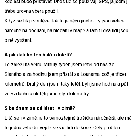
kde asi bude přistávat. Dnes už se používají GPS, já jsem ji
třeba zrovna včera použil.
Když se lítají soutěže, tak to je něco jiného. Ty jsou velice
náročné na počítání, na hledání v mapě a tam ti dva lidi jsou
plně vytíženi.
A jak daleko ten balón doletí?
To záleží na větru. Minulý týden jsem letěl od nás ze
Slaného a za hodinu jsem přistál za Lounama, což je třicet
kilometrů. Druhý den jsem taky letěl, byli jsme hodinu a půl
ve vzduchu a uletěli jsme čtyři kilometry.
S balónem se dá létat i v zimě?
Lítá se i v zimě, je to samozřejmě trošičku náročnější, ale má
to jednu výhodu, vejde se víc lidí do koše. Celý problém