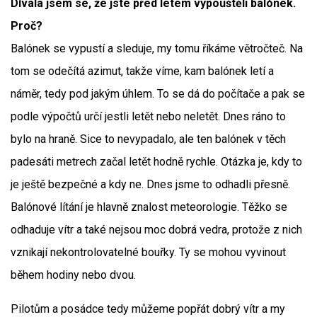
Dívala jsem se, že jste před letem vypouštěli balónek.
Proč?
Balónek se vypustí a sleduje, my tomu říkáme větročteč. Na
tom se odečítá azimut, takže víme, kam balónek letí a
náměr, tedy pod jakým úhlem. To se dá do počítače a pak se
podle výpočtů určí jestli letět nebo neletět. Dnes ráno to
bylo na hraně. Sice to nevypadalo, ale ten balónek v těch
padesáti metrech začal letět hodně rychle. Otázka je, kdy to
je ještě bezpečné a kdy ne. Dnes jsme to odhadli přesně.
Balónové lítání je hlavně znalost meteorologie. Těžko se
odhaduje vítr a také nejsou moc dobrá vedra, protože z nich
vznikají nekontrolovatelné bouřky. Ty se mohou vyvinout
během hodiny nebo dvou.
Pilotům a posádce tedy můžeme popřát dobrý vítr a my