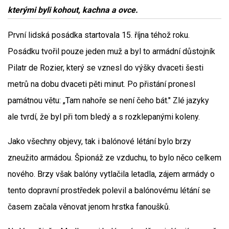
kterými byli kohout, kachna a ovce.
První lidská posádka startovala 15. října téhož roku.
Posádku tvořil pouze jeden muž a byl to armádní důstojník
Pilatr de Rozier, který se vznesl do výšky dvaceti šesti
metrů na dobu dvaceti pěti minut. Po přistání pronesl
památnou větu: „Tam nahoře se není čeho bát." Zlé jazyky
ale tvrdí, že byl při tom bledý a s rozklepanými koleny.
Jako všechny objevy, tak i balónové létání bylo brzy
zneužito armádou. Špionáž ze vzduchu, to bylo něco celkem
nového. Brzy však balóny vytlačila letadla, zájem armády o
tento dopravní prostředek polevil a balónovému létání se
časem začala věnovat jenom hrstka fanoušků.