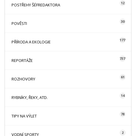
12
POSTŘEHY ŠÉFREDAKTORA
30
POVĚSTI
177
PŘÍRODA A EKOLOGIE
737
REPORTÁŽE
61
ROZHOVORY
14
RYBNÍKY, ŘEKY, ATD.
78
TIPY NA VÝLET
2
VODNÍ SPORTY