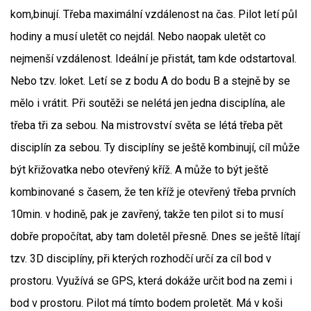
kom,binují. Třeba maximální vzdálenost na čas. Pilot letí půl
hodiny a musí uletět co nejdál. Nebo naopak uletět co
nejmenší vzdálenost. Ideální je přistát, tam kde odstartoval.
Nebo tzv. loket. Letí se z bodu A do bodu B a stejně by se
mělo i vrátit. Při soutěži se nelétá jen jedna disciplína, ale
třeba tři za sebou. Na mistrovství světa se létá třeba pět
disciplín za sebou. Ty disciplíny se ještě kombinují, cíl může
být křižovatka nebo otevřený kříž. A může to být ještě
kombinované s časem, že ten kříž je otevřený třeba prvních
10min. v hodině, pak je zavřený, takže ten pilot si to musí
dobře propočítat, aby tam doletěl přesně. Dnes se ještě lítají
tzv. 3D disciplíny, při kterých rozhodčí určí za cíl bod v
prostoru. Využívá se GPS, která dokáže určit bod na zemi i
bod v prostoru. Pilot má tímto bodem proletět. Má v koši