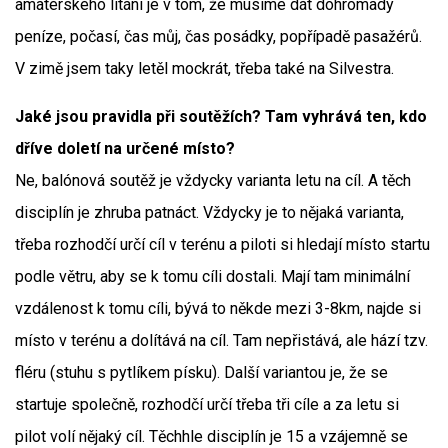
amatérského lítání je v tom, že musíme dát dohromady
peníze, počasí, čas můj, čas posádky, popřípadě pasažérů.
V zimě jsem taky letěl mockrát, třeba také na Silvestra.
Jaké jsou pravidla při soutěžích? Tam vyhrává ten, kdo
dříve doletí na určené místo?
Ne, balónová soutěž je vždycky varianta letu na cíl. A těch
disciplín je zhruba patnáct. Vždycky je to nějaká varianta,
třeba rozhodčí určí cíl v terénu a piloti si hledají místo startu
podle větru, aby se k tomu cíli dostali. Mají tam minimální
vzdálenost k tomu cíli, bývá to někde mezi 3-8km, najde si
místo v terénu a dolítává na cíl. Tam nepřistává, ale hází tzv.
fléru (stuhu s pytlíkem písku). Další variantou je, že se
startuje společně, rozhodčí určí třeba tři cíle a za letu si
pilot volí nějaký cíl. Těchhle disciplín je 15 a vzájemně se