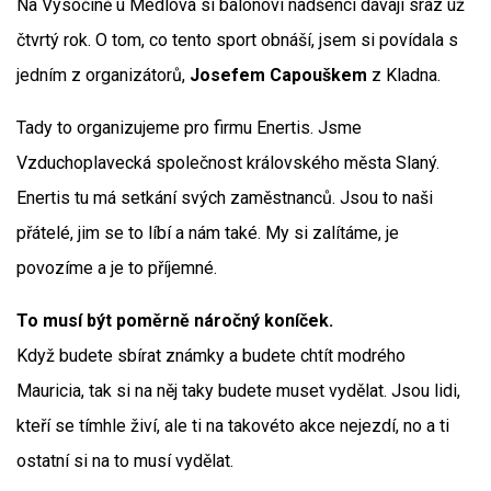
Na Vysočině u Medlova si balónoví nadšenci dávají sraz už
čtvrtý rok. O tom, co tento sport obnáší, jsem si povídala s
jedním z organizátorů,
Josefem Capouškem
z Kladna.
Tady to organizujeme pro firmu Enertis. Jsme
Vzduchoplavecká společnost královského města Slaný.
Enertis tu má setkání svých zaměstnanců. Jsou to naši
přátelé, jim se to líbí a nám také. My si zalítáme, je
povozíme a je to příjemné.
To musí být poměrně náročný koníček.
Když budete sbírat známky a budete chtít modrého
Mauricia, tak si na něj taky budete muset vydělat. Jsou lidi,
kteří se tímhle živí, ale ti na takovéto akce nejezdí, no a ti
ostatní si na to musí vydělat.