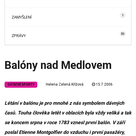
1
ZAMYŠLENÍ
85
ZPRÁVY
Balóny nad Medlovem
Helena Zelená Křížová
15.7.2006
OSTATNÍ SPORTY
Létání v balónu je pro mnohé z nás symbolem dávných
časů. Touha člověka letět v oblacích byla vždy veliká a tak
se koncem srpna v roce 1783 vznesl první balón. V září
poslal Etienne Montgolfier do vzduchu i první pasažéry,