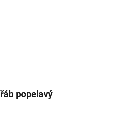
eřáb popelavý