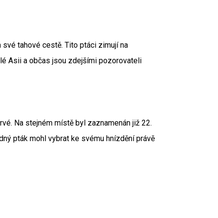
své tahové cestě. Tito ptáci zimují na
é Asii a občas jsou zdejšími pozorovateli
rvé. Na stejném místě byl zaznamenán již 22.
ádný pták mohl vybrat ke svému hnízdění právě