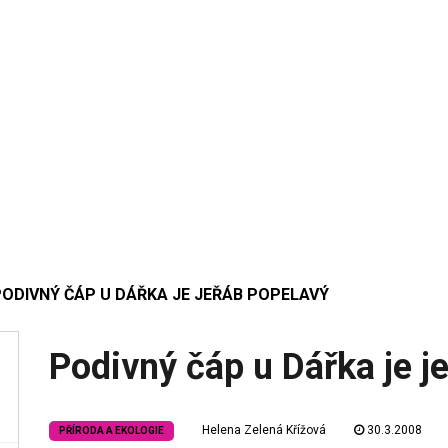
PODIVNÝ ČÁP U DÁŘKA JE JEŘÁB POPELAVÝ
Podivný čáp u Dářka je j
Helena Zelená Křížová
30.3.2008
PŘÍRODA A EKOLOGIE