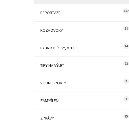
737
REPORTÁŽE
61
ROZHOVORY
14
RYBNÍKY, ŘEKY, ATD.
78
TIPY NA VÝLET
2
VODNÍ SPORTY
1
ZAMYŠLENÍ
85
ZPRÁVY