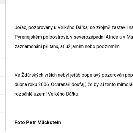
Jeřáb, pozorovaný u Velkého Dářka, se zřejmě zastavil na 
Pyrenejském poloostrově, v severozápadní Africe a v Mal
zaznamenáni při tahu, ať už jarním nebo podzimním.
Ve Žďárských vrších nebyl jeřáb popelavý pozorován pop
dubna roku 2006. Ochranáři doufají, že by si tento mimoř
rozsáhlé území Velkého Dářka.
Foto Petr Mückstein