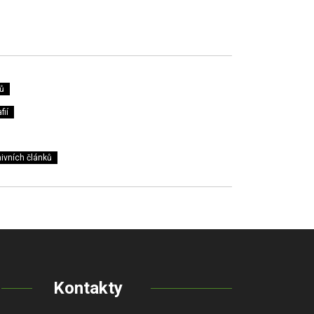
ů
fií
ivních článků
Kontakty