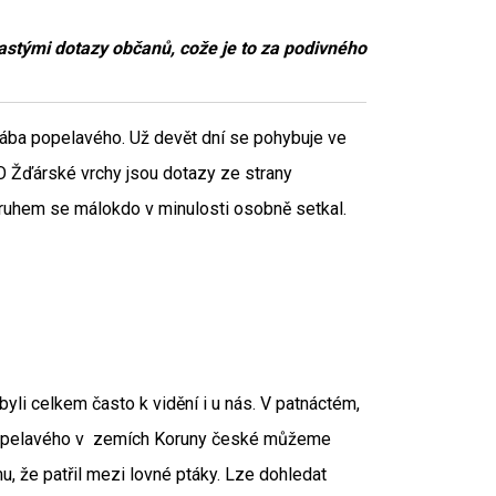
astými dotazy občanů, cože je to za podivného
řko.
řába popelavého. Už devět dní se pohybuje ve
O Žďárské vrchy jsou dotazy ze strany
druhem se málokdo v minulosti osobně setkal.
 byli celkem často k vidění i u nás. V patnáctém,
popelavého v zemích Koruny české můžeme
, že patřil mezi lovné ptáky. Lze dohledat