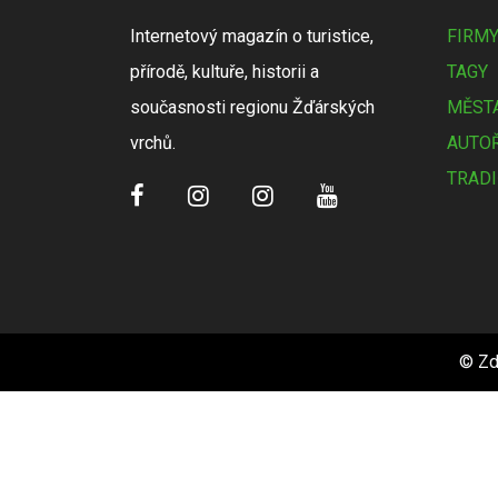
Internetový magazín o turistice,
FIRM
přírodě, kultuře, historii a
TAGY
současnosti regionu Žďárských
MĚSTA
vrchů.
AUTOŘ
TRADI
© Zd