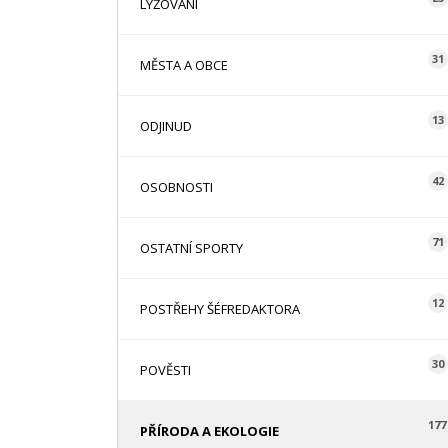
LYŽOVÁNÍ
31
MĚSTA A OBCE
13
ODJINUD
42
OSOBNOSTI
71
OSTATNÍ SPORTY
12
POSTŘEHY ŠÉFREDAKTORA
30
POVĚSTI
177
PŘÍRODA A EKOLOGIE