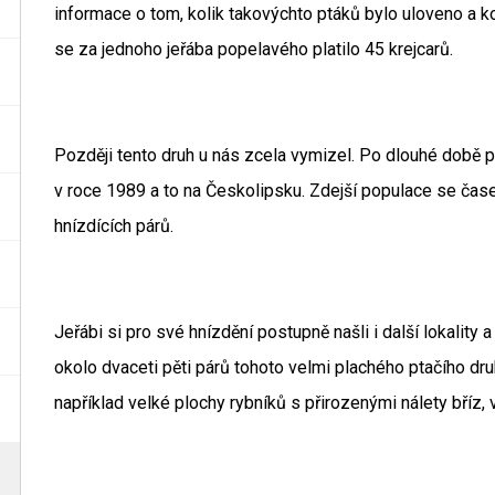
informace o tom, kolik takovýchto ptáků bylo uloveno a k
se za jednoho jeřába popelavého platilo 45 krejcarů.
Později tento druh u nás zcela vymizel. Po dlouhé době
v roce 1989 a to na Českolipsku. Zdejší populace se čase
hnízdících párů.
Jeřábi si pro své hnízdění postupně našli i další lokality
okolo dvaceti pěti párů tohoto velmi plachého ptačího druh
například velké plochy rybníků s přirozenými nálety bříz, v