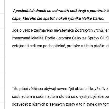
V posledních dnech se ochranáři setkávají s poměrně č
čápa, kterého lze spatřit v okolí rybníku Velké Dá
Jde o velice zajímavého návštěvníka Žďárských vrchů, je
jmenované lokalitě. Podle Jaromíra Čejky ze Správy CHK
veřejnosti celkem pochopitelné, protože s tímto ptačím 
Tito ptáci většinou obývají severnější oblasti, i když dříve
šestnáctém a sedmnáctém století se o výskytu jeřába 
dozvědět z různých písemných zpráv a to hlavně díky tomu