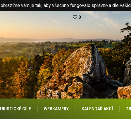
brazíme vám je tak, aby všechno fungovalo správně a dle vašic
0
URISTICKÉ CÍLE
WEBKAMERY
KALENDÁŘ AKCÍ
TR