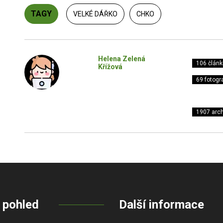
TAGY
VELKÉ DÁŘKO
CHKO
Helena Zelená
106 článk
Křížová
69 fotogra
1907 arch
 pohled
Další informace