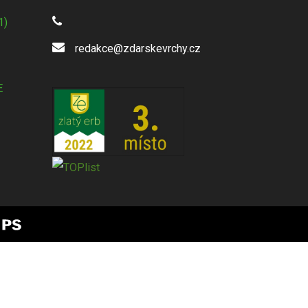
1)
redakce@zdarskevrchy.cz
E