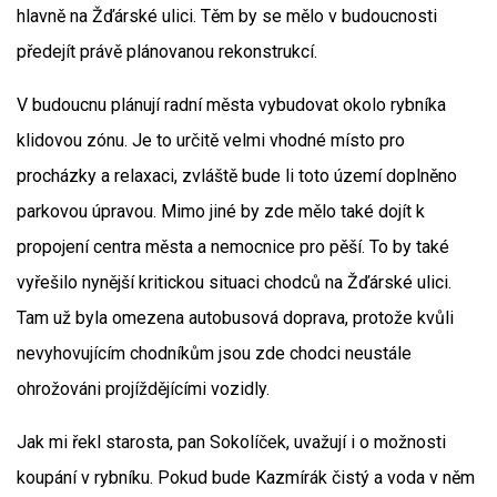
hlavně na Žďárské ulici. Těm by se mělo v budoucnosti
předejít právě plánovanou rekonstrukcí.
V budoucnu plánují radní města vybudovat okolo rybníka
klidovou zónu. Je to určitě velmi vhodné místo pro
procházky a relaxaci, zvláště bude li toto území doplněno
parkovou úpravou. Mimo jiné by zde mělo také dojít k
propojení centra města a nemocnice pro pěší. To by také
vyřešilo nynější kritickou situaci chodců na Žďárské ulici.
Tam už byla omezena autobusová doprava, protože kvůli
nevyhovujícím chodníkům jsou zde chodci neustále
ohrožováni projíždějícími vozidly.
Jak mi řekl starosta, pan Sokolíček, uvažují i o možnosti
koupání v rybníku. Pokud bude Kazmírák čistý a voda v něm