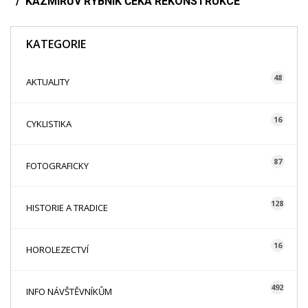
KAZMÍRŮV RYBNÍK ČEKÁ REKONSTRUKCE
KATEGORIE
48
AKTUALITY
16
CYKLISTIKA
87
FOTOGRAFICKY
128
HISTORIE A TRADICE
16
HOROLEZECTVÍ
492
INFO NÁVŠTĚVNÍKŮM