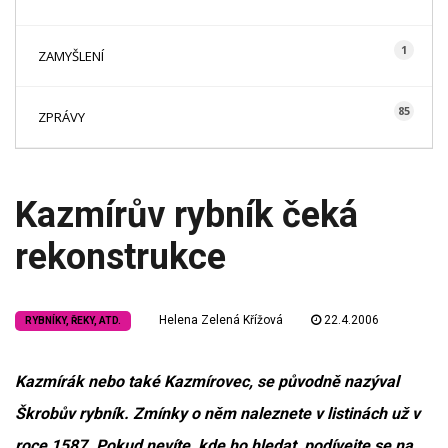
1
ZAMYŠLENÍ
85
ZPRÁVY
Kazmírův rybník čeká
rekonstrukce
Helena Zelená Křížová
22.4.2006
RYBNÍKY, ŘEKY, ATD.
Kazmírák nebo také Kazmírovec, se původně nazýval
Škrobův rybník. Zmínky o něm naleznete v listinách už v
roce 1587. Pokud nevíte, kde ho hledat, podívejte se na