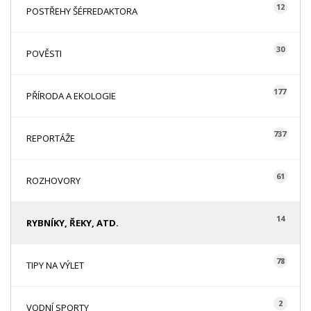
12
POSTŘEHY ŠÉFREDAKTORA
30
POVĚSTI
177
PŘÍRODA A EKOLOGIE
737
REPORTÁŽE
61
ROZHOVORY
14
RYBNÍKY, ŘEKY, ATD.
78
TIPY NA VÝLET
2
VODNÍ SPORTY