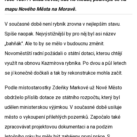
mapu Nového Města na Moravě.
V současné době není rybník zrovna v nejlepším stavu.
Spíše naopak. Nejvýstižnější by pro něj byl asi název
„bahňák". Ale to by se mělo v budoucnu změnit.
Novoměstští radní požádali o státní dotaci, kterou chtějí
využít na obnovu Kazmírova rybníka. Po dvou a půl letech
se jí konečně dočkali a tak by rekonstrukce mohla začít.
Podle místostarostky Zdeňky Markové už Nové Město
obdrželo příslib dotace ze státního rozpočtu, který byl
udělen ministerskou výjimkou. V současné době usiluje
město o vykoupení přilehlých pozemků. Započalo také
zpracovávat projektovou dokumentaci a na podzim
letošního roku by měly být zahájeny první práce. S