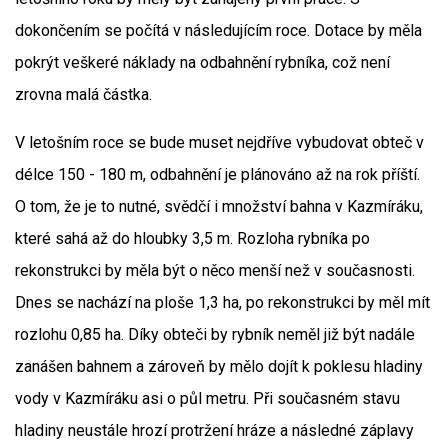
dokončením se počítá v následujícím roce. Dotace by měla
pokrýt veškeré náklady na odbahnění rybníka, což není
zrovna malá částka.
V letošním roce se bude muset nejdříve vybudovat obteč v
délce 150 - 180 m, odbahnění je plánováno až na rok příští.
O tom, že je to nutné, svědčí i množství bahna v Kazmíráku,
které sahá až do hloubky 3,5 m. Rozloha rybníka po
rekonstrukci by měla být o něco menší než v současnosti.
Dnes se nachází na ploše 1,3 ha, po rekonstrukci by měl mít
rozlohu 0,85 ha. Díky obteči by rybník neměl již být nadále
zanášen bahnem a zároveň by mělo dojít k poklesu hladiny
vody v Kazmíráku asi o půl metru. Při současném stavu
hladiny neustále hrozí protržení hráze a následné záplavy