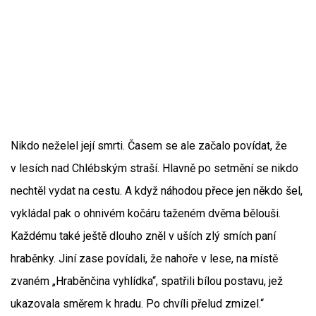
Nikdo neželel její smrti. Časem se ale začalo povídat, že
v lesích nad Chlébským straší. Hlavně po setmění se nikdo
nechtěl vydat na cestu. A když náhodou přece jen někdo šel,
vykládal pak o ohnivém kočáru taženém dvěma bělouši.
Každému také ještě dlouho zněl v uších zlý smích paní
hraběnky. Jiní zase povídali, že nahoře v lese, na místě
zvaném „Hraběnčina vyhlídka“, spatřili bílou postavu, jež
ukazovala směrem k hradu. Po chvíli přelud zmizel.“