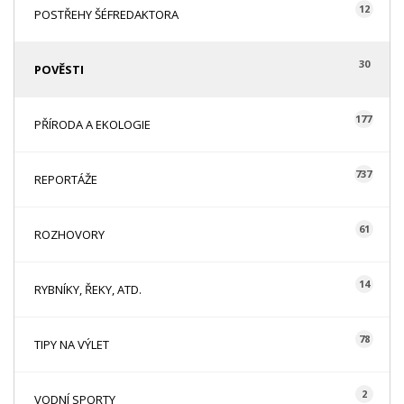
12
POSTŘEHY ŠÉFREDAKTORA
30
POVĚSTI
177
PŘÍRODA A EKOLOGIE
737
REPORTÁŽE
61
ROZHOVORY
14
RYBNÍKY, ŘEKY, ATD.
78
TIPY NA VÝLET
2
VODNÍ SPORTY