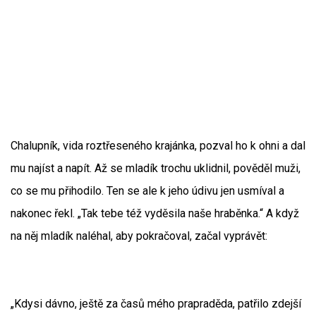
Chalupník, vida roztřeseného krajánka, pozval ho k ohni a dal
mu najíst a napít. Až se mladík trochu uklidnil, pověděl muži,
co se mu přihodilo. Ten se ale k jeho údivu jen usmíval a
nakonec řekl. „Tak tebe též vyděsila naše hraběnka.“ A když
na něj mladík naléhal, aby pokračoval, začal vyprávět:
„Kdysi dávno, ještě za časů mého prapraděda, patřilo zdejší