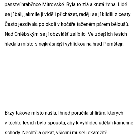
panství hraběnce Mitrovské. Byla to zlá a krutá žena. Lidé
se jí báli, jakmile ji viděli přicházet, raději se jí klidili z cesty.
Často jezdívala po okolí v kočáře taženém párem běloušů.
Nad Chlébským se jí obzvlášť zalíbilo. Ve zdejších lesích
hledala místo s nejkrásnější vyhlídkou na hrad Pernštejn.
Brzy takové místo našla. Ihned poručila uhlířům, kterých
v těchto lesích bylo spousta, aby k vyhlídce udělali kamenné
schody. Nechtěla čekat, všichni museli okamžitě