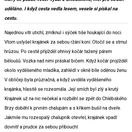
uděláno. I když cesta vedla lesem, vesele si pískal na
cestu.
Najednou vítr utichl, zmlknul i sýček tiše houkající do noci.
Vtom uslyšel krajánek za sebou ržání koní. Otočil se a strnul
hrůzou. Po cestě přijížděl ohnivý kočár tažený párem
běloušů. Vozka nad nimi práskal bičem. Když kočár projížděl
okolo vyděšeného mladíka, zahlédl v okně bíle oděnou ženu.
V obličeji byla průzračná, a když uviděla vyděšeného
krajánka, hlasitě se rozesmála. Její smích byl zlý a krutý.
Krajánek už na nic nečekal a rozběhl se zpět do Chlébského.
Brzy doběhl k prvním chalupám a s křikem bušil na dveře.
Jakmile mu rozespalý chalupník otevřel, krajánek vpadl
dovnitř a prudce za sebou přibouchl.