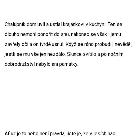
Chalupník domluvil a ustlal krajánkovi v kuchyni. Ten se
dlouho nemohl ponořit do snů, nakonec se však i jemu
zavřely oči a on tvrdě usnul. Když se ráno probudil, nevěděl,
jestli se mu vše jen nezdálo. Slunce svítilo a po nočním
dobrodružství nebylo ani památky.
Ať už je to nebo není pravda, jisté je, že v lesích nad