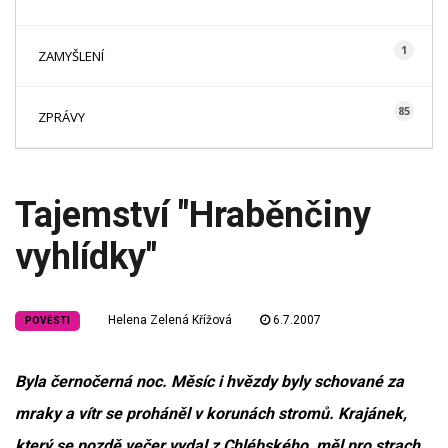
1
ZAMYŠLENÍ
85
ZPRÁVY
Tajemství "Hraběnčiny
vyhlídky"
Helena Zelená Křížová
6.7.2007
POVĚSTI
Byla černočerná noc. Měsíc i hvězdy byly schované za
mraky a vítr se proháněl v korunách stromů. Krajánek,
který se pozdě večer vydal z Chlébského, měl pro strach