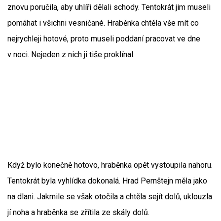
znovu poručila, aby uhlíři dělali schody. Tentokrát jim museli
pomáhat i všichni vesničané. Hraběnka chtěla vše mít co
nejrychleji hotové, proto museli poddaní pracovat ve dne
v noci. Nejeden z nich ji tiše proklínal.
Když bylo konečně hotovo, hraběnka opět vystoupila nahoru.
Tentokrát byla vyhlídka dokonalá. Hrad Pernštejn měla jako
na dlani. Jakmile se však otočila a chtěla sejít dolů, uklouzla
jí noha a hraběnka se zřítila ze skály dolů.