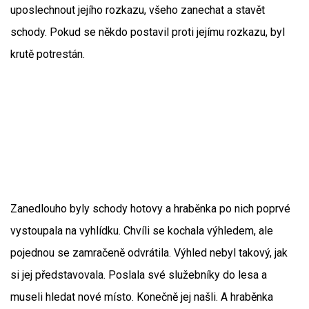
uposlechnout jejího rozkazu, všeho zanechat a stavět
schody. Pokud se někdo postavil proti jejímu rozkazu, byl
krutě potrestán.
Zanedlouho byly schody hotovy a hraběnka po nich poprvé
vystoupala na vyhlídku. Chvíli se kochala výhledem, ale
pojednou se zamračeně odvrátila. Výhled nebyl takový, jak
si jej představovala. Poslala své služebníky do lesa a
museli hledat nové místo. Konečně jej našli. A hraběnka