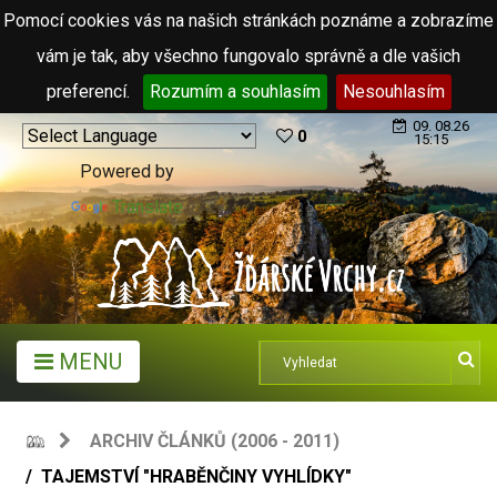
Pomocí cookies vás na našich stránkách poznáme a zobrazíme
vám je tak, aby všechno fungovalo správně a dle vašich
preferencí.
Rozumím a souhlasím
Nesouhlasím
09. 08.26
0
15:15
Powered by
Translate
MENU
ARCHIV ČLÁNKŮ (2006 - 2011)
TAJEMSTVÍ "HRABĚNČINY VYHLÍDKY"