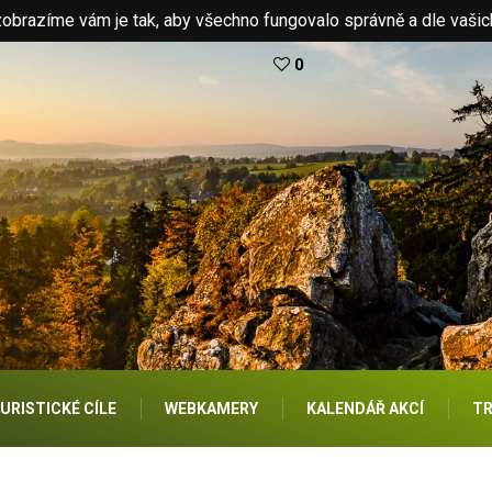
brazíme vám je tak, aby všechno fungovalo správně a dle vašic
0
URISTICKÉ CÍLE
WEBKAMERY
KALENDÁŘ AKCÍ
TR