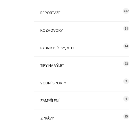
737
REPORTÁŽE
61
ROZHOVORY
14
RYBNÍKY, ŘEKY, ATD.
78
TIPY NA VÝLET
2
VODNÍ SPORTY
1
ZAMYŠLENÍ
85
ZPRÁVY