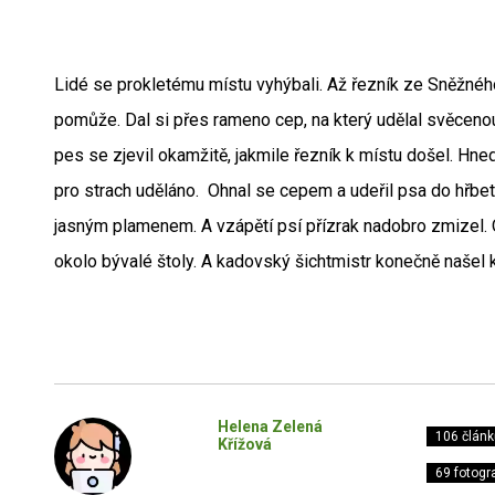
Lidé se prokletému místu vyhýbali. Až řezník ze Sněžnéh
pomůže. Dal si přes rameno cep, na který udělal svěcenou
pes se zjevil okamžitě, jakmile řezník k místu došel. Hne
pro strach uděláno. Ohnal se cepem a udeřil psa do hřbetu.
jasným plamenem. A vzápětí psí přízrak nadobro zmizel. 
okolo bývalé štoly. A kadovský šichtmistr konečně našel k
Helena Zelená
106 článk
Křížová
69 fotogra