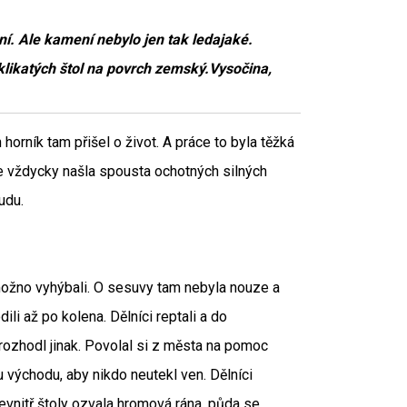
. Ale kamení nebylo jen tak ledajaké.
klikatých štol na povrch zemský.Vysočina,
orník tam přišel o život. A práce to byla těžká
se vždycky našla spousta ochotných silných
udu.
 možno vyhýbali. O sesuvy tam nebyla nouze a
li až po kolena. Dělníci reptali a do
 rozhodl jinak. Povolal si z města na pomoc
 u východu, aby nikdo neutekl ven. Dělníci
 zevnitř štoly ozvala hromová rána, půda se