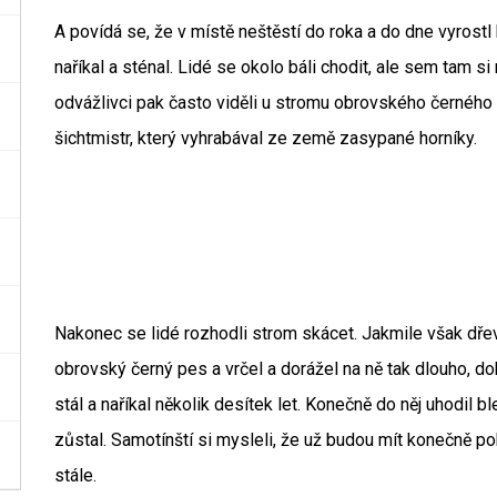
A povídá se, že v místě neštěstí do roka a do dne vyrostl
naříkal a sténal. Lidé se okolo báli chodit, ale sem tam s
odvážlivci pak často viděli u stromu obrovského černého p
šichtmistr, který vyhrabával ze země zasypané horníky.
Nakonec se lidé rozhodli strom skácet. Jakmile však dřev
obrovský černý pes a vrčel a dorážel na ně tak dlouho, d
stál a naříkal několik desítek let. Konečně do něj uhodil 
zůstal. Samotínští si mysleli, že už budou mít konečně po
stále.