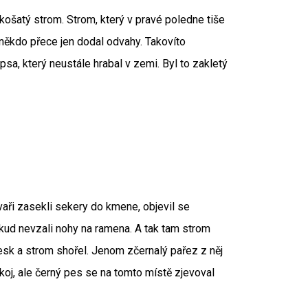
 košatý strom. Strom, který v pravé poledne tiše
i někdo přece jen dodal odvahy. Takovíto
sa, který neustále hrabal v zemi. Byl to zakletý
aři zasekli sekery do kmene, objevil se
okud nevzali nohy na ramena. A tak tam strom
blesk a strom shořel. Jenom zčernalý pařez z něj
koj, ale černý pes se na tomto místě zjevoval