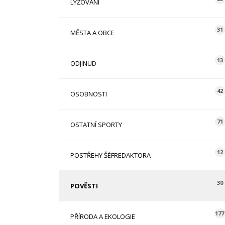
LYŽOVÁNÍ
31
MĚSTA A OBCE
13
ODJINUD
42
OSOBNOSTI
71
OSTATNÍ SPORTY
12
POSTŘEHY ŠÉFREDAKTORA
30
POVĚSTI
177
PŘÍRODA A EKOLOGIE