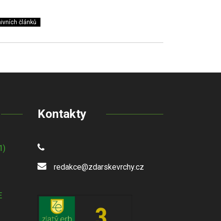
ivních článků
Kontakty
1)
redakce@zdarskevrchy.cz
E