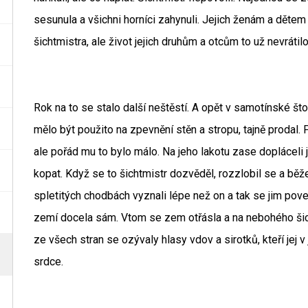
sesunula a všichni horníci zahynuli. Jejich ženám a dětem 
šichtmistra, ale život jejich druhům a otcům to už nevrátilo
Rok na to se stalo další neštěstí. A opět v samotínské št
mělo být použito na zpevnění stěn a stropu, tajně prodal. 
ale pořád mu to bylo málo. Na jeho lakotu zase dopláceli j
kopat. Když se to šichtmistr dozvěděl, rozzlobil se a běže
spletitých chodbách vyznali lépe než on a tak se jim pov
zemí docela sám. Vtom se zem otřásla a na nebohého šic
ze všech stran se ozývaly hlasy vdov a sirotků, kteří jej v 
srdce.