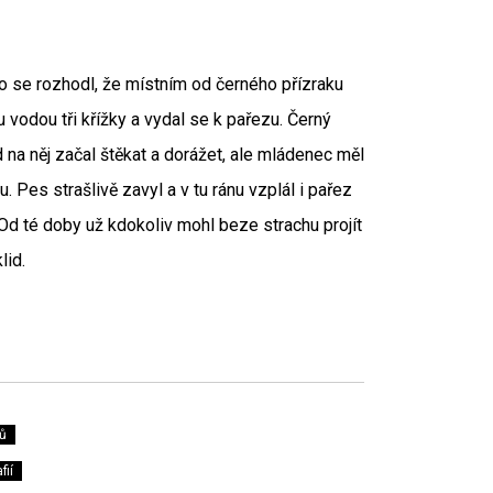
o se rozhodl, že místním od černého přízraku
 vodou tři křížky a vydal se k pařezu. Černý
d na něj začal štěkat a dorážet, ale mládenec měl
 Pes strašlivě zavyl a v tu ránu vzplál i pařez
Od té doby už kdokoliv mohl beze strachu projít
lid.
ů
fií