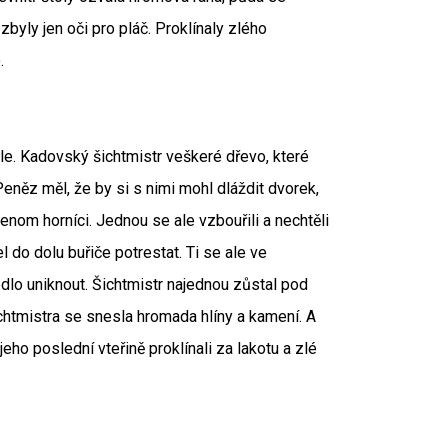
zbyly jen oči pro pláč. Proklínaly zlého
.
ole. Kadovský šichtmistr veškeré dřevo, které
Peněz měl, že by si s nimi mohl dláždit dvorek,
enom horníci. Jednou se ale vzbouřili a nechtěli
l do dolu buřiče potrestat. Ti se ale ve
edlo uniknout. Šichtmistr najednou zůstal pod
htmistra se snesla hromada hlíny a kamení. A
jeho poslední vteřině proklínali za lakotu a zlé