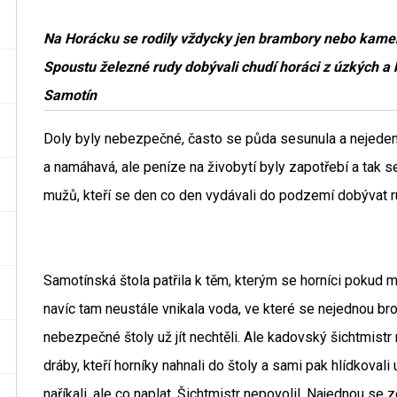
Na Horácku se rodily vždycky jen brambory nebo kamení
Spoustu železné rudy dobývali chudí horáci z úzkých a 
Samotín
Doly byly nebezpečné, často se půda sesunula a nejeden h
a namáhavá, ale peníze na živobytí byly zapotřebí a tak 
mužů, kteří se den co den vydávali do podzemí dobývat r
Samotínská štola patřila k těm, kterým se horníci pokud
navíc tam neustále vnikala voda, ve které se nejednou brodi
nebezpečné štoly už jít nechtěli. Ale kadovský šichtmistr
dráby, kteří horníky nahnali do štoly a sami pak hlídkovali
naříkali, ale co naplat. Šichtmistr nepovolil. Najednou se