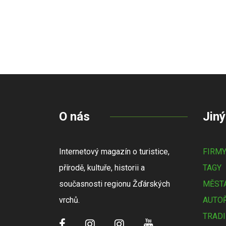
O nás
Jiný
Internetový magazín o turistice,
FIRM
přírodě, kultuře, historii a
TAGY
současnosti regionu Žďárských
MĚSTA
vrchů.
AUTOŘ
TRADI