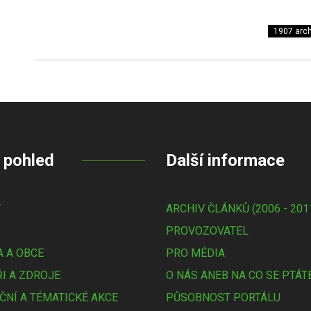
1907 arch
 pohled
Další informace
Y
ARCHIV ČLÁNKŮ (2006 - 201
PROVOZOVATEL
 A OBCE
PRO MÉDIA
I A ZDROJE
O NÁS ANEB NA CO SE PTÁT
ČNÍ A TÉMATICKÉ AKCE
PŮSOBNOST PORTÁLU