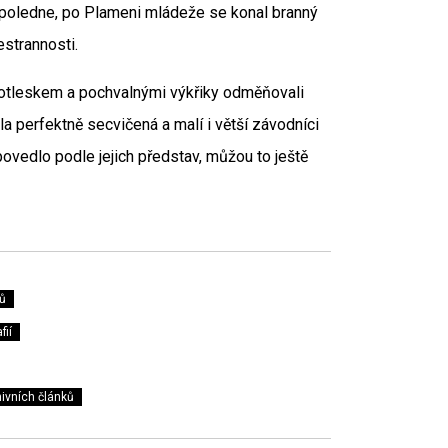
dpoledne, po Plameni mládeže se konal branný
estrannosti.
í potleskem a pochvalnými výkřiky odměňovali
la perfektně secvičená a malí i větší závodníci
povedlo podle jejich představ, můžou to ještě
ů
fií
ivních článků