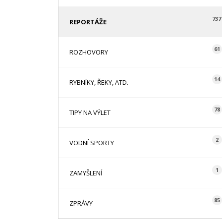
737
REPORTÁŽE
61
ROZHOVORY
14
RYBNÍKY, ŘEKY, ATD.
78
TIPY NA VÝLET
2
VODNÍ SPORTY
1
ZAMYŠLENÍ
85
ZPRÁVY