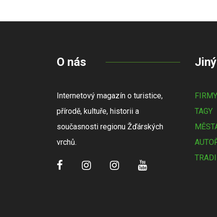
O nás
Jiný
Internetový magazín o turistice,
FIRM
přírodě, kultuře, historii a
TAGY
současnosti regionu Žďárských
MĚSTA
vrchů.
AUTOŘ
TRADI