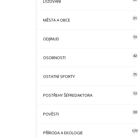
LYŽOVÁNÍ
31
MĚSTA A OBCE
13
ODJINUD
42
OSOBNOSTI
71
OSTATNÍ SPORTY
12
POSTŘEHY ŠÉFREDAKTORA
30
POVĚSTI
177
PŘÍRODA A EKOLOGIE