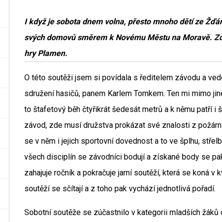
I když je sobota dnem volna, přesto mnoho dětí ze Žďárs
svých domovů směrem k Novému Městu na Moravě. Zde 
hry Plamen.
O této soutěži jsem si povídala s ředitelem závodu a v
sdružení hasičů, panem Karlem Tomkem. Ten mi mimo jiné 
to štafetový běh čtyřikrát šedesát metrů a k němu patří i š
závod, zde musí družstva prokázat své znalosti z požární
se v něm i jejich sportovní dovednost a to ve šplhu, stře
všech disciplín se závodníci bodují a získané body se pa
zahajuje ročník a pokračuje jarní soutěží, která se koná v 
soutěží se sčítají a z toho pak vychází jednotlivá pořadí.
Sobotní soutěže se zúčastnilo v kategorii mladších žáků dva