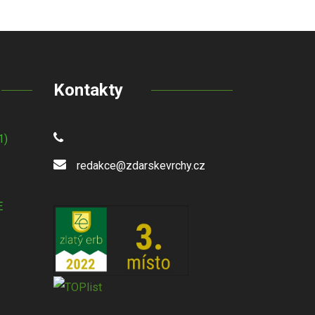
Kontakty
1)
redakce@zdarskevrchy.cz
E