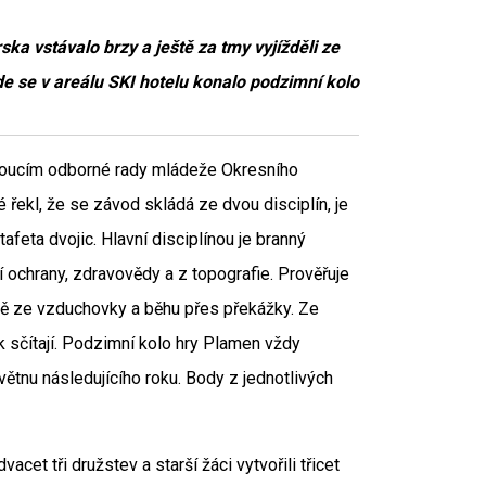
ka vstávalo brzy a ještě za tmy vyjížděli ze
se v areálu SKI hotelu konalo podzimní kolo
edoucím odborné rady mládeže Okresního
řekl, že se závod skládá ze dvou disciplín, je
tafeta dvojic. Hlavní disciplínou je branný
 ochrany, zdravovědy a z topografie. Prověřuje
lbě ze vzduchovky a běhu přes překážky. Ze
k sčítají. Podzimní kolo hry Plamen vždy
květnu následujícího roku. Body z jednotlivých
cet tři družstev a starší žáci vytvořili třicet