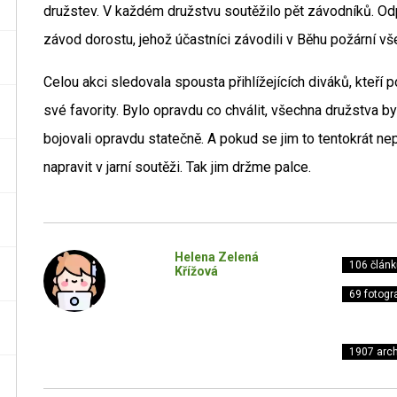
družstev. V každém družstvu soutěžilo pět závodníků. O
závod dorostu, jehož účastníci závodili v Běhu požární vš
Celou akci sledovala spousta přihlížejících diváků, kteř
své favority. Bylo opravdu co chválit, všechna družstva by
bojovali opravdu statečně. A pokud se jim to tentokrát ne
napravit v jarní soutěži. Tak jim držme palce.
Helena Zelená
106 článk
Křížová
69 fotogra
1907 arch