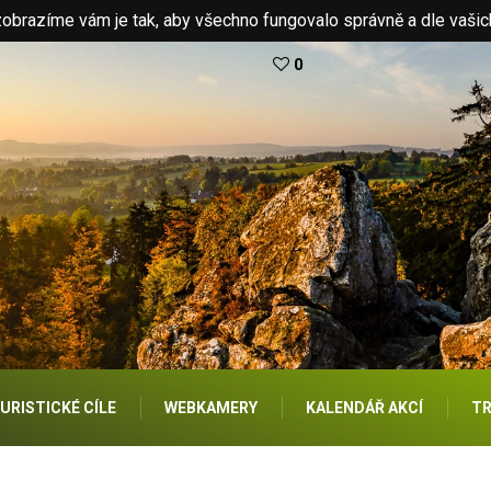
brazíme vám je tak, aby všechno fungovalo správně a dle vašic
0
URISTICKÉ CÍLE
WEBKAMERY
KALENDÁŘ AKCÍ
TR