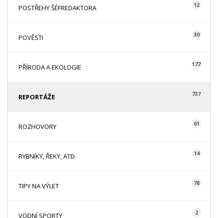
12
POSTŘEHY ŠÉFREDAKTORA
30
POVĚSTI
177
PŘÍRODA A EKOLOGIE
737
REPORTÁŽE
61
ROZHOVORY
14
RYBNÍKY, ŘEKY, ATD.
78
TIPY NA VÝLET
2
VODNÍ SPORTY