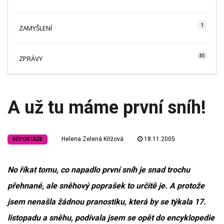
1
ZAMYŠLENÍ
85
ZPRÁVY
A už tu máme první sníh!
Helena Zelená Křížová
18.11.2005
REPORTÁŽE
No říkat tomu, co napadlo první sníh je snad trochu
přehnané, ale sněhový poprašek to určitě je. A protože
jsem nenašla žádnou pranostiku, která by se týkala 17.
listopadu a sněhu, podívala jsem se opět do encyklopedie