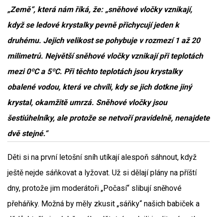
„Země“, která nám říká, že: „sněhové vločky vznikají,
když se ledové krystalky pevně přichycují jeden k
druhému. Jejich velikost se pohybuje v rozmezí 1 až 20
milimetrů. Největší sněhové vločky vznikají při teplotách
mezi 0ºC a 5ºC. Při těchto teplotách jsou krystalky
obalené vodou, která ve chvíli, kdy se jich dotkne jiný
krystal, okamžitě umrzá. Sněhové vločky jsou
šestiúhelníky, ale protože se netvoří pravidelně, nenajdete
dvě stejné.“
Děti si na první letošní sníh utíkají alespoň sáhnout, když
ještě nejde sáňkovat a lyžovat. Už si dělají plány na příští
dny, protože jim moderátoři „Počasí“ slibují sněhové
přeháňky. Možná by měly zkusit „sáňky“ našich babiček a