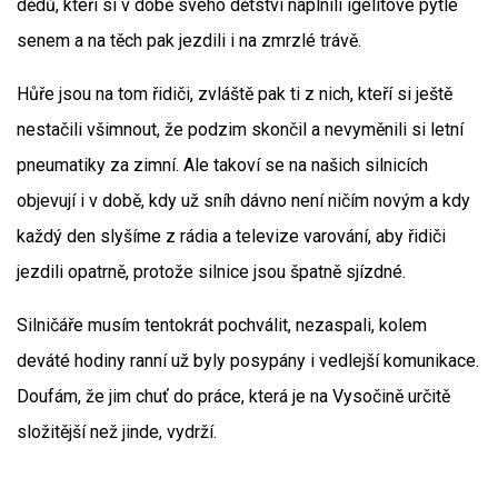
dědů, kteří si v době svého dětství naplnili igelitové pytle
senem a na těch pak jezdili i na zmrzlé trávě.
Hůře jsou na tom řidiči, zvláště pak ti z nich, kteří si ještě
nestačili všimnout, že podzim skončil a nevyměnili si letní
pneumatiky za zimní. Ale takoví se na našich silnicích
objevují i v době, kdy už sníh dávno není ničím novým a kdy
každý den slyšíme z rádia a televize varování, aby řidiči
jezdili opatrně, protože silnice jsou špatně sjízdné.
Silničáře musím tentokrát pochválit, nezaspali, kolem
deváté hodiny ranní už byly posypány i vedlejší komunikace.
Doufám, že jim chuť do práce, která je na Vysočině určitě
složitější než jinde, vydrží.