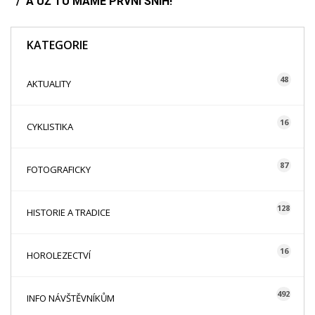
A UŽ TU MÁME PRVNÍ SNÍH!
KATEGORIE
48
AKTUALITY
16
CYKLISTIKA
87
FOTOGRAFICKY
128
HISTORIE A TRADICE
16
HOROLEZECTVÍ
492
INFO NÁVŠTĚVNÍKŮM