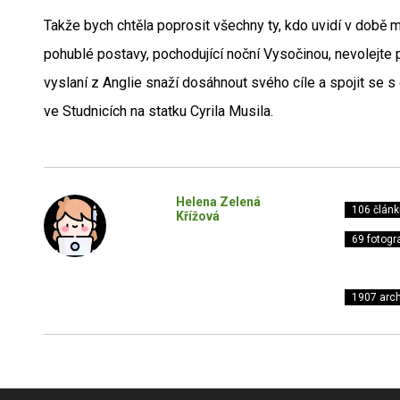
Takže bych chtěla poprosit všechny ty, kdo uvidí v době
pohublé postavy, pochodující noční Vysočinou, nevolejte p
vyslaní z Anglie snaží dosáhnout svého cíle a spojit se s
ve Studnicích na statku Cyrila Musila.
Helena Zelená
106 článk
Křížová
69 fotogra
1907 arch