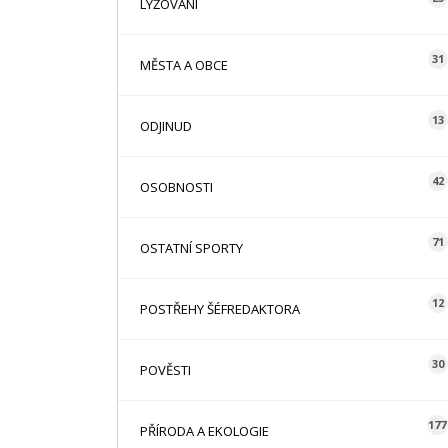
LYŽOVÁNÍ
31
MĚSTA A OBCE
13
ODJINUD
42
OSOBNOSTI
71
OSTATNÍ SPORTY
12
POSTŘEHY ŠÉFREDAKTORA
30
POVĚSTI
177
PŘÍRODA A EKOLOGIE