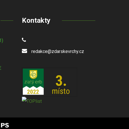
Kontakty
1)
redakce@zdarskevrchy.cz
E