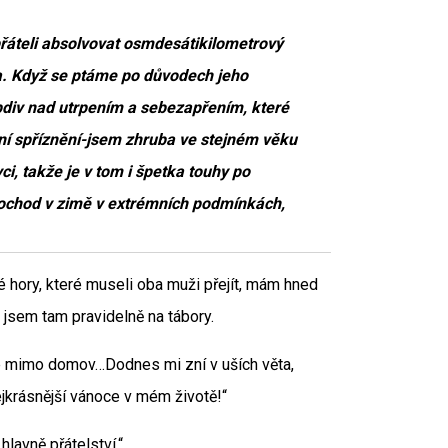
přáteli absolvovat osmdesátikilometrový
a. Když se ptáme po důvodech jeho
bdiv nad utrpením a sebezapřením, které
ční spříznění-jsem zhruba ve stejném věku
ci, takže je v tom i špetka touhy po
pochod v zimě v extrémních podmínkách,
 hory, které museli oba muži přejít, mám hned
 jsem tam pravidelně na tábory.
vé mimo domov…Dodnes mi zní v uších věta,
jkrásnější vánoce v mém životě!“
hlavně přátelství.“