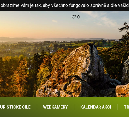
brazíme vám je tak, aby všechno fungovalo správně a dle vašic
0
URISTICKÉ CÍLE
WEBKAMERY
KALENDÁŘ AKCÍ
TR