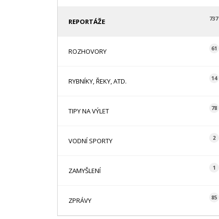
737
REPORTÁŽE
61
ROZHOVORY
14
RYBNÍKY, ŘEKY, ATD.
78
TIPY NA VÝLET
2
VODNÍ SPORTY
1
ZAMYŠLENÍ
85
ZPRÁVY