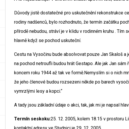
Důvody jistě dostatečné pro uskutečnění rekonstrukce ces
rodiny nadšenců, bylo rozhodnuto, že termín začátku po
přírodě nebudou, stráví je v klidu v rodinném kruhu . Tím 
hlavně když se pochod uskuteční.
Cestu na Vysočinu bude absolvovat pouze Jan Skaloš a jeh
na pochod netroufli budou hrát Gestapo. Ale jak Jan sám
koncem roku 1944 až tak ve formě.Nemyslím si o nich mn
že jeho členové budou rozsezeni někde po barech vysočin
vymrzlými lesy a kopci.“
A tady jsou základní údaje o akci, tak, jak mi je napsal hla
Termín seskoku:
25. 12. 2005, kolem 18.15 v prostoru 
kontaktní adresy ve Studnici je 29. 12. 2005.