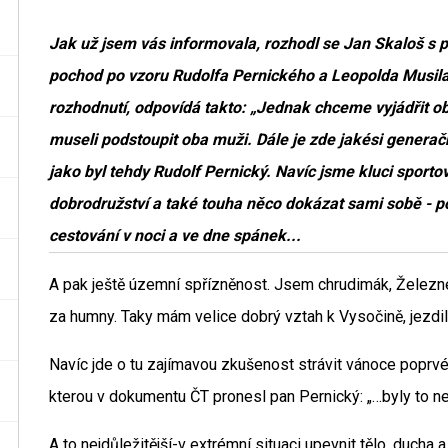
Jak už jsem vás informovala, rozhodl se Jan Skaloš s 
pochod po vzoru Rudolfa Pernického a Leopolda Musil
rozhodnutí, odpovídá takto: „Jednak chceme vyjádřit o
museli podstoupit oba muži. Dále je zde jakési genera
jako byl tehdy Rudolf Pernický. Navíc jsme kluci sportov
dobrodružství a také touha něco dokázat sami sobě - 
cestování v noci a ve dne spánek...
A pak ještě územní spřízněnost. Jsem chrudimák, Železné
za humny. Taky mám velice dobrý vztah k Vysočině, jezdil
Navíc jde o tu zajímavou zkušenost strávit vánoce popr
kterou v dokumentu ČT pronesl pan Pernický: „…byly to ne
A to nejdůležitější-v extrémní situaci upevnit tělo, ducha a 