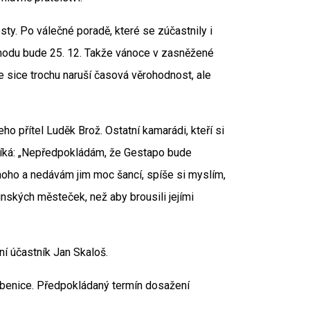
ty. Po válečné poradě, které se zúčastnily i
chodu bude 25. 12. Takže vánoce v zasněžené
se sice trochu naruší časová věrohodnost, ale
o přítel Luděk Brož. Ostatní kamarádi, kteří si
 říká: „Nepředpokládám, že Gestapo bude
oho a nedávám jim moc šancí, spíše si myslím,
ských městeček, než aby brousili jejími
vní účastník Jan Skaloš.
Libenice. Předpokládaný termín dosažení