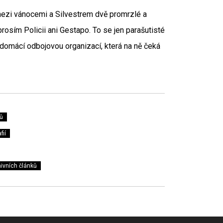
 mezi vánocemi a Silvestrem dvě promrzlé a
rosím Policii ani Gestapo. To se jen parašutisté
 domácí odbojovou organizací, která na ně čeká
ů
fií
ivních článků