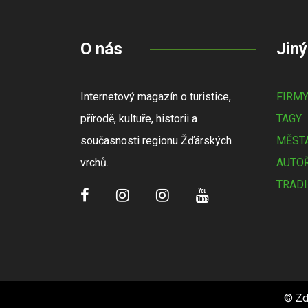
O nás
Jiný
Internetový magazín o turistice,
FIRM
přírodě, kultuře, historii a
TAGY
současnosti regionu Žďárských
MĚSTA
vrchů.
AUTOŘ
TRADI
© Zd