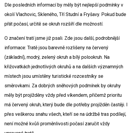
Dle posledních informací by měly být nejlepší podmínky v
okolí Vlachovic, Skleného, Tří Studní a Fryšavy. Pokud bude
přát počasí, určitě se okruh rozšíří dle možností.
O značení tratí jsme již psali. Zde jsou další, podrobnější
informace: Tratě jsou barevně rozlišeny na červený
(základní), modrý, zelený okruh a bílý polookruh. Na
křižovatkách jednotlivých okruhů a na dalších významných
místech jsou umístěny turistické rozcestníky se
směrovkami. Za dobrých sněhových podmínek by okruhy
měly být projížděny vždy před víkendem, přičemž prioritu
má červený okruh, který bude dle potřeby projížděn častěji. I
přes veškerou snahu všech, kteří se na údržbě tras podílejí,
není možné kvůli proměnlivosti počasí zaručit vždy