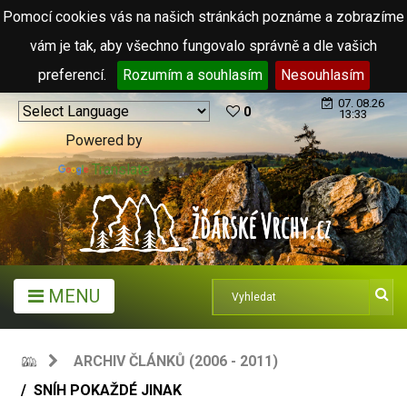
Pomocí cookies vás na našich stránkách poznáme a zobrazíme
vám je tak, aby všechno fungovalo správně a dle vašich
preferencí.
Rozumím a souhlasím
Nesouhlasím
07. 08.26
0
13:33
Powered by
Translate
MENU
ARCHIV ČLÁNKŮ (2006 - 2011)
SNÍH POKAŽDÉ JINAK