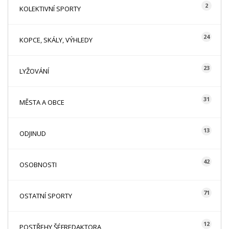
2
KOLEKTIVNÍ SPORTY
24
KOPCE, SKÁLY, VÝHLEDY
23
LYŽOVÁNÍ
31
MĚSTA A OBCE
13
ODJINUD
42
OSOBNOSTI
71
OSTATNÍ SPORTY
12
POSTŘEHY ŠÉFREDAKTORA