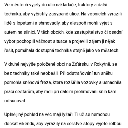
Ve městech vyjely do ulic nakladače, traktory a další
technika, aby vyčistily zasypané ulice. Na vesnicích vyrazili
lidé s lopatami a shrnovadly, aby alespoň mohli vyjet s
autem na silnici. V těch obcích, kde zastupitelstvo či osadní
výbor pochopili vážnost situace a projevili zájem ji nějak
řešit, pomáhala dostupná technika stejně jako ve městech.
V druhé nejvýše položené obci na Žďársku, v Rokytně, se
bez techniky také neobešli. Při odstraňování tun sněhu
pomohla sněhová fréza, která rozšířila vozovky a usnadnila
práci cestářům, aby měli při dalším prohrnování sníh kam
odsunovat.
Úplně jiný pohled na věc mají lyžaři. Ti už se nemohou
dočkat víkendu, aby vyrazily na čerstvé stopy vyjeté rolbou.