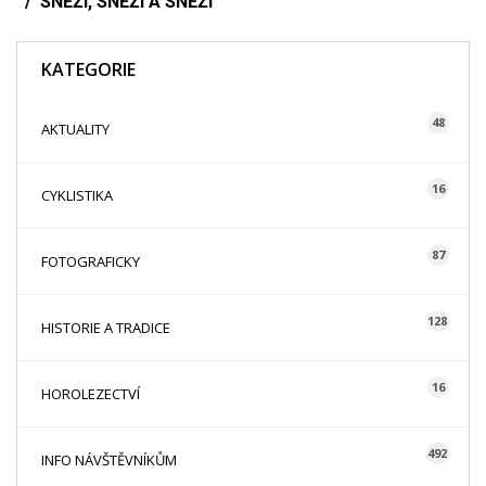
SNĚŽÍ, SNĚŽÍ A SNĚŽÍ
KATEGORIE
48
AKTUALITY
16
CYKLISTIKA
87
FOTOGRAFICKY
128
HISTORIE A TRADICE
16
HOROLEZECTVÍ
492
INFO NÁVŠTĚVNÍKŮM