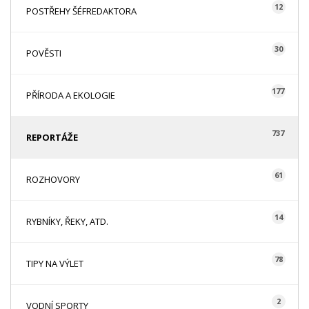
12
POSTŘEHY ŠÉFREDAKTORA
30
POVĚSTI
177
PŘÍRODA A EKOLOGIE
737
REPORTÁŽE
61
ROZHOVORY
14
RYBNÍKY, ŘEKY, ATD.
78
TIPY NA VÝLET
2
VODNÍ SPORTY