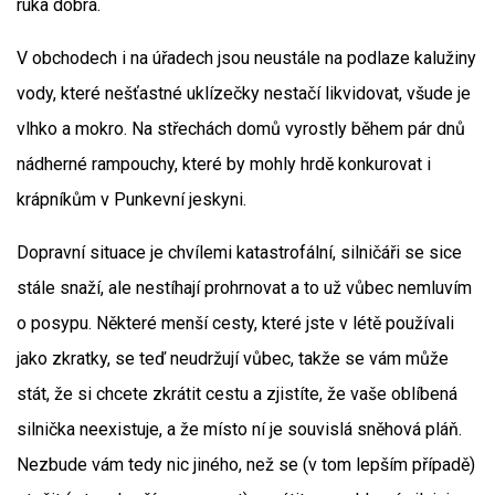
ruka dobrá.
V obchodech i na úřadech jsou neustále na podlaze kalužiny
vody, které nešťastné uklízečky nestačí likvidovat, všude je
vlhko a mokro. Na střechách domů vyrostly během pár dnů
nádherné rampouchy, které by mohly hrdě konkurovat i
krápníkům v Punkevní jeskyni.
Dopravní situace je chvílemi katastrofální, silničáři se sice
stále snaží, ale nestíhají prohrnovat a to už vůbec nemluvím
o posypu. Některé menší cesty, které jste v létě používali
jako zkratky, se teď neudržují vůbec, takže se vám může
stát, že si chcete zkrátit cestu a zjistíte, že vaše oblíbená
silnička neexistuje, a že místo ní je souvislá sněhová pláň.
Nezbude vám tedy nic jiného, než se (v tom lepším případě)