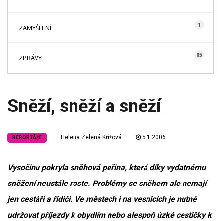
1
ZAMYŠLENÍ
85
ZPRÁVY
Sněží, sněží a sněží
Helena Zelená Křížová
5.1.2006
REPORTÁŽE
Vysočinu pokryla sněhová peřina, která díky vydatnému
sněžení neustále roste. Problémy se sněhem ale nemají
jen cestáři a řidiči. Ve městech i na vesnicích je nutné
udržovat příjezdy k obydlím nebo alespoň úzké cestičky k