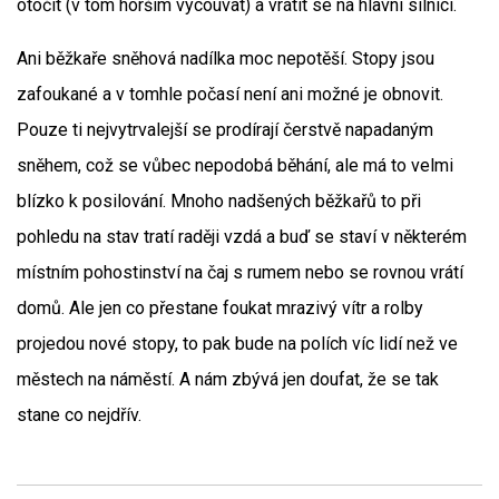
otočit (v tom horším vycouvat) a vrátit se na hlavní silnici.
Ani běžkaře sněhová nadílka moc nepotěší. Stopy jsou
zafoukané a v tomhle počasí není ani možné je obnovit.
Pouze ti nejvytrvalejší se prodírají čerstvě napadaným
sněhem, což se vůbec nepodobá běhání, ale má to velmi
blízko k posilování. Mnoho nadšených běžkařů to při
pohledu na stav tratí raději vzdá a buď se staví v některém
místním pohostinství na čaj s rumem nebo se rovnou vrátí
domů. Ale jen co přestane foukat mrazivý vítr a rolby
projedou nové stopy, to pak bude na polích víc lidí než ve
městech na náměstí. A nám zbývá jen doufat, že se tak
stane co nejdřív.