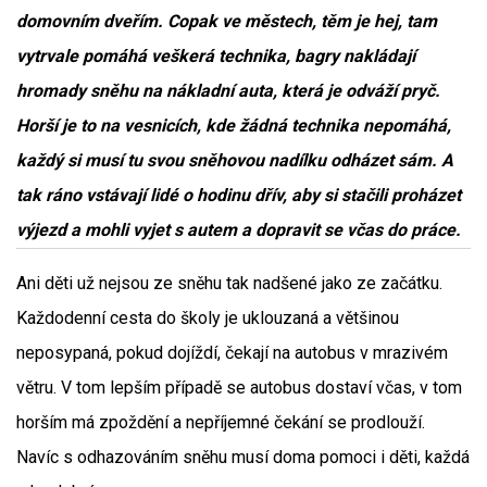
domovním dveřím. Copak ve městech, těm je hej, tam
vytrvale pomáhá veškerá technika, bagry nakládají
hromady sněhu na nákladní auta, která je odváží pryč.
Horší je to na vesnicích, kde žádná technika nepomáhá,
každý si musí tu svou sněhovou nadílku odházet sám. A
tak ráno vstávají lidé o hodinu dřív, aby si stačili proházet
výjezd a mohli vyjet s autem a dopravit se včas do práce.
Ani děti už nejsou ze sněhu tak nadšené jako ze začátku.
Každodenní cesta do školy je uklouzaná a většinou
neposypaná, pokud dojíždí, čekají na autobus v mrazivém
větru. V tom lepším případě se autobus dostaví včas, v tom
horším má zpoždění a nepříjemné čekání se prodlouží.
Navíc s odhazováním sněhu musí doma pomoci i děti, každá